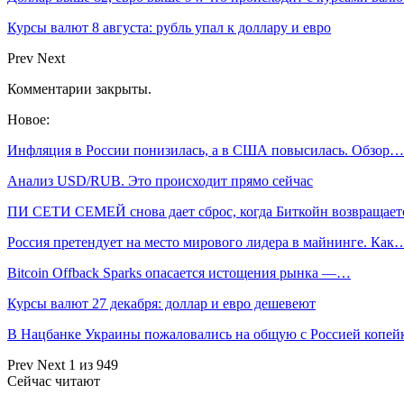
Курсы валют 8 августа: рубль упал к доллару и евро
Prev
Next
Комментарии закрыты.
Новое:
Инфляция в России понизилась, а в США повысилась. Обзор…
Анализ USD/RUB. Это происходит прямо сейчас
ПИ СЕТИ СЕМЕЙ снова дает сброс, когда Биткойн возвращае
Россия претендует на место мирового лидера в майнинге. Как
Bitcoin Offback Sparks опасается истощения рынка —…
Курсы валют 27 декабря: доллар и евро дешевеют
В Нацбанке Украины пожаловались на общую с Россией копей
Prev
Next
1 из 949
Сейчас читают