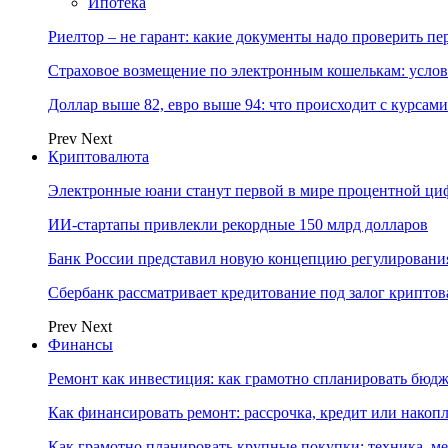
Ипотека
Риелтор – не гарант: какие документы надо проверить п
Страховое возмещение по электронным кошелькам: услов
Доллар выше 82, евро выше 94: что происходит с курсами
Prev
Next
Криптовалюта
Электронные юани станут первой в мире процентной циф
ИИ-стартапы привлекли рекордные 150 млрд долларов
Банк России представил новую концепцию регулировани
Сбербанк рассматривает кредитование под залог крипто
Prev
Next
Финансы
Ремонт как инвестиция: как грамотно спланировать бюдж
Как финансировать ремонт: рассрочка, кредит или нако
Как грамотно планировать крупные покупки: техника, ме