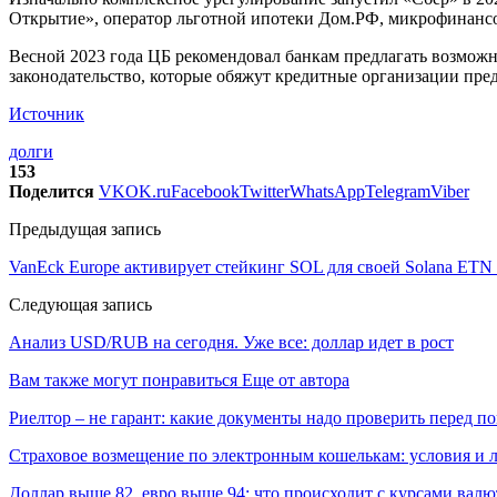
Открытие», оператор льготной ипотеки Дом.РФ, микрофинансов
Весной 2023 года ЦБ рекомендовал банкам предлагать возможн
законодательство, которые обяжут кредитные организации пре
Источник
долги
153
Поделится
VK
OK.ru
Facebook
Twitter
WhatsApp
Telegram
Viber
Предыдущая запись
VanEck Europe активирует стейкинг SOL для своей Solana ETN
Следующая запись
Анализ USD/RUB на сегодня. Уже все: доллар идет в рост
Вам также могут понравиться
Еще от автора
Риелтор – не гарант: какие документы надо проверить перед п
Страховое возмещение по электронным кошелькам: условия и л
Доллар выше 82, евро выше 94: что происходит с курсами валю