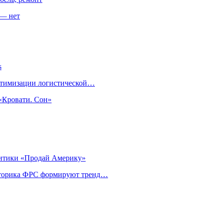
 — нет
s
оптимизации логистической…
«Кровати. Сон»
литики «Продай Америку»
риторика ФРС формируют тренд…