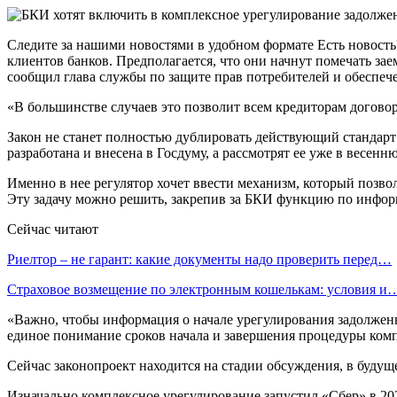
Следите за нашими новостями в удобном формате Есть новост
клиентов банков. Предполагается, что они начнут помечать за
сообщил глава службы по защите прав потребителей и обеспе
«В большинстве случаев это позволит всем кредиторам договори
Закон не станет полностью дублировать действующий стандарт 
разработана и внесена в Госдуму, а рассмотрят ее уже в весенн
Именно в нее регулятор хочет ввести механизм, который позв
Эту задачу можно решить, закрепив за БКИ функцию по информ
Сейчас читают
Риелтор – не гарант: какие документы надо проверить перед…
Страховое возмещение по электронным кошелькам: условия и
«Важно, чтобы информация о начале урегулирования задолженн
единое понимание сроков начала и завершения процедуры ком
Сейчас законопроект находится на стадии обсуждения, в будущ
Изначально комплексное урегулирование запустил «Сбер» в 20