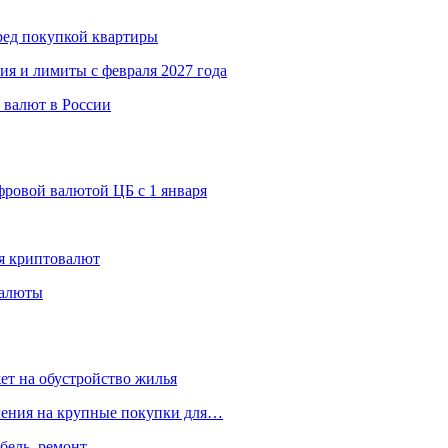
еред покупкой квартиры
ия и лимиты с февраля 2027 года
 валют в России
ровой валютой ЦБ с 1 января
я криптовалют
валюты
ет на обустройство жилья
пления на крупные покупки для…
бель, ремонт