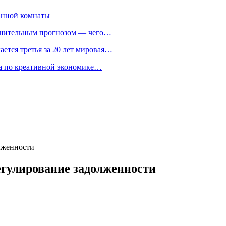
анной комнаты
ешительным прогнозом — чего…
ается третья за 20 лет мировая…
та по креативной экономике…
лженности
егулирование задолженности