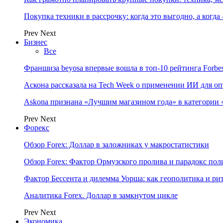
Покупка техники в рассрочку: когда это выгодно, а когда
Prev
Next
Бизнес
Все
Франшиза beyosa впервые вошла в топ-10 рейтинга Forbe
Аскона рассказала на Tech Week о применении ИИ для 
Askona признана «Лучшим магазином года» в категории 
Prev
Next
Форекс
Обзор Forex: Доллар в заложниках у макростатистики
Обзор Forex: Фактор Ормузского пролива и парадокс по
Фактор Бессента и дилемма Уорша: как геополитика и 
Аналитика Forex. Доллар в замкнутом цикле
Prev
Next
Экономика