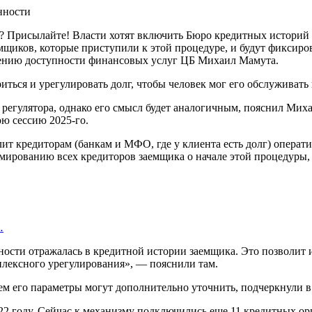
ь? Присылайте! Власти хотят включить Бюро кредитных историй
емщиков, которые приступили к этой процедуре, и будут фиксир
чению доступности финансовых услуг ЦБ Михаил Мамута.
ться и урегулировать долг, чтобы человек мог его обслуживать 
регулятора, однако его смысл будет аналогичным, пояснил Миха
юю сессию 2025-го.
олит кредиторам (банкам и МФО, где у клиента есть долг) опер
ированию всех кредиторов заемщика о начале этой процедуры, 
…
ости отражалась в кредитной истории заемщика. Это позволит 
плексного урегулирования», — пояснили там.
ем его параметры могут дополнительно уточнить, подчеркнули в 
22 году. Сейчас к механизму подключились еще 11 кредитных о