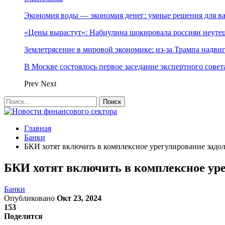
Экономия воды — экономия денег: умные решения для в
«Цены вырастут»: Набиулина шокировала россиян неут
Землетрясение в мировой экономике: из-за Трампа надвиг
В Москве состоялось первое заседание экспертного сове
Prev
Next
Главная
Банки
БКИ хотят включить в комплексное урегулирование задо
БКИ хотят включить в комплексное ур
Банки
Опубликовано
Окт 23, 2024
153
Поделится