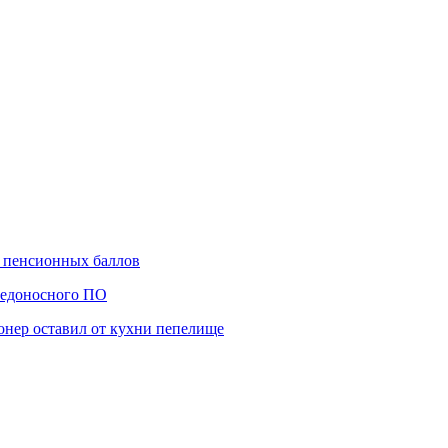
а пенсионных баллов
редоносного ПО
онер оставил от кухни пепелище