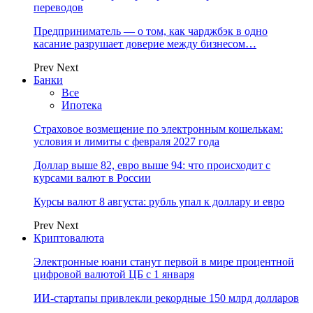
переводов
Предприниматель — о том, как чарджбэк в одно
касание разрушает доверие между бизнесом…
Prev
Next
Банки
Все
Ипотека
Страховое возмещение по электронным кошелькам:
условия и лимиты с февраля 2027 года
Доллар выше 82, евро выше 94: что происходит с
курсами валют в России
Курсы валют 8 августа: рубль упал к доллару и евро
Prev
Next
Криптовалюта
Электронные юани станут первой в мире процентной
цифровой валютой ЦБ с 1 января
ИИ-стартапы привлекли рекордные 150 млрд долларов