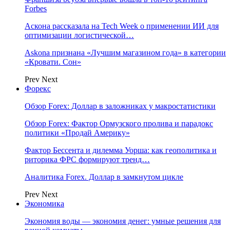
Forbes
Аскона рассказала на Tech Week о применении ИИ для
оптимизации логистической…
Askona признана «Лучшим магазином года» в категории
«Кровати. Сон»
Prev
Next
Форекс
Обзор Forex: Доллар в заложниках у макростатистики
Обзор Forex: Фактор Ормузского пролива и парадокс
политики «Продай Америку»
Фактор Бессента и дилемма Уорша: как геополитика и
риторика ФРС формируют тренд…
Аналитика Forex. Доллар в замкнутом цикле
Prev
Next
Экономика
Экономия воды — экономия денег: умные решения для