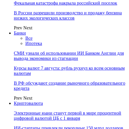
Фекальная катастрофа накрыла российский поселок
В России разрешили производство и продажу бензина
низких экологических классов
Prev
Next
Банки
Все
Ипотека
СМИ узнали об использовании ИИ Банком Англии для
вывода экономики из стагнации
Курсы валют 7 августа: рубль рухнул ко всем основным
валютам
В РФ обсуждают создание рыночного образовательного
кредита
Prev
Next
Криптовалюта
Электронные юани станут первой в мире процентной
цифровой валютой ЦБ с 1 января
ИИ-стартапы привлекли рекордные 150 млрд долларов