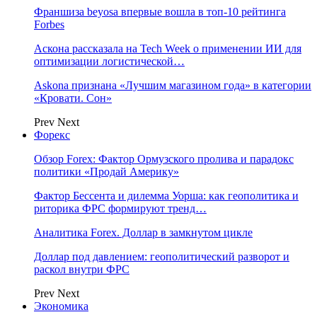
Франшиза beyosa впервые вошла в топ-10 рейтинга
Forbes
Аскона рассказала на Tech Week о применении ИИ для
оптимизации логистической…
Askona признана «Лучшим магазином года» в категории
«Кровати. Сон»
Prev
Next
Форекс
Обзор Forex: Фактор Ормузского пролива и парадокс
политики «Продай Америку»
Фактор Бессента и дилемма Уорша: как геополитика и
риторика ФРС формируют тренд…
Аналитика Forex. Доллар в замкнутом цикле
Доллар под давлением: геополитический разворот и
раскол внутри ФРС
Prev
Next
Экономика