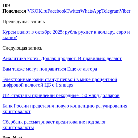
109
Поделится
VK
OK.ru
Facebook
Twitter
WhatsApp
Telegram
Viber
Предыдущая запись
Курсы валют в октябре 2025: рубль рухнет к доллару, евро и
юаню?
Следующая запись
Аналитика Forex. Доллар продают. И правильно делают
Вам также могут понравиться
Еще от автора
Электронные юани станут первой в мире процентной
цифровой валютой ЦБ с 1 января
ИИ-стартапы привлекли рекордные 150 млрд долларов
Банк России представил новую концепцию регулирования
криптовалют
Сбербанк рассматривает кредитование под залог
криптовалюты
Prev
Next