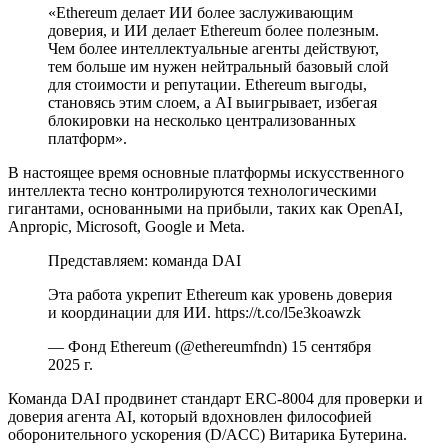
«Ethereum делает ИИ более заслуживающим
доверия, и ИИ делает Ethereum более полезным.
Чем более интеллектуальные агенты действуют,
тем больше им нужен нейтральный базовый слой
для стоимости и репутации. Ethereum выгоды,
становясь этим слоем, а AI выигрывает, избегая
блокировки на несколько централизованных
платформ».
В настоящее время основные платформы искусственного
интеллекта тесно контролируются технологическими
гигантами, основанными на прибыли, таких как OpenAI,
Anpropic, Microsoft, Google и Meta.
Представляем: команда DAI
Эта работа укрепит Ethereum как уровень доверия
и координации для ИИ. https://t.co/l5e3koawzk
— Фонд Ethereum (@ethereumfndn) 15 сентября
2025 г.
Команда DAI продвинет стандарт ERC-8004 для проверки и
доверия агента AI, который вдохновлен философией
оборонительного ускорения (D/ACC) Витарика Бутерина.