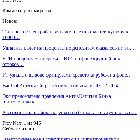
Комментарии закрыты.
Новое:
Три «не» от Центробанка: наличные не отменят, купюру в
10000…
Уплатить налог на проценты по депозитам оказалось не так…
ETH продолжает опережать BTC на фоне крупнейших
оттоков…
FT узнала о выводе французами средств за рубеж на фоне…
Bank of America Corp.: технический анализ 03.12.2024
Экс-председателя правления АктивКапитал Банка
приговорили к…
Россияне стали забирать деньги из банков: что случилось со…
Prev
Next
1 из 946
Сейчас читают
Электронные юани станут первой в мире процентной