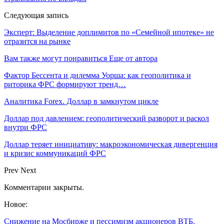
Следующая запись
Эксперт: Выделение доплимитов по «Семейной ипотеке» не
отразится на рынке
Вам также могут понравиться
Еще от автора
Фактор Бессента и дилемма Уорша: как геополитика и
риторика ФРС формируют тренд…
Аналитика Forex. Доллар в замкнутом цикле
Доллар под давлением: геополитический разворот и раскол
внутри ФРС
Доллар теряет инициативу: макроэкономическая дивергенция
и кризис коммуникаций ФРС
Prev
Next
Комментарии закрыты.
Новое:
Снижение на Мосбирже и пессимизм акционеров ВТБ.