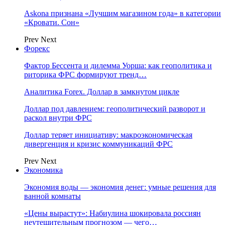
Askona признана «Лучшим магазином года» в категории
«Кровати. Сон»
Prev
Next
Форекс
Фактор Бессента и дилемма Уорша: как геополитика и
риторика ФРС формируют тренд…
Аналитика Forex. Доллар в замкнутом цикле
Доллар под давлением: геополитический разворот и
раскол внутри ФРС
Доллар теряет инициативу: макроэкономическая
дивергенция и кризис коммуникаций ФРС
Prev
Next
Экономика
Экономия воды — экономия денег: умные решения для
ванной комнаты
«Цены вырастут»: Набиулина шокировала россиян
неутешительным прогнозом — чего…