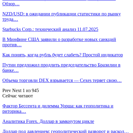
Обзор…
NZD/USD: в ожидании публикации статистики по рынку
труда…
Starbucks Corp.: технический анализ 11.07.2025
В Минфине США заявили о разработке новых санкций
против…
Как понять, когда рубль будет слабеть? Простой индикатор
Путин предложил продлить председательство Бразилии в
банке…
Объема торговли DEX взрывается — Cexes теряет свою…
Prev
Next
1 из 945
Сейчас читают
Фактор Бессента и дилемма Уорша: как геополитика и
риторика…
Аналитика Forex. Доллар в замкнутом цикле
Доллар под давлением: геополитический разворот и раскол…