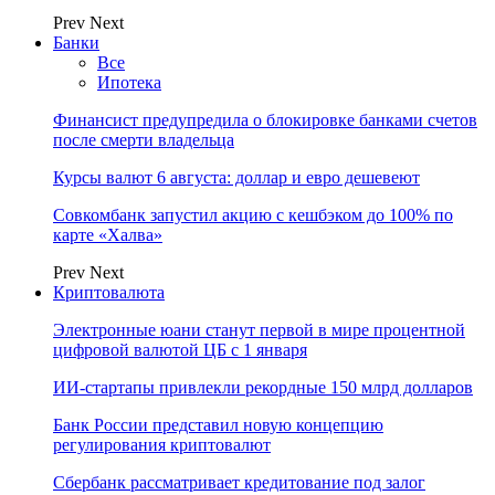
Prev
Next
Банки
Все
Ипотека
Финансист предупредила о блокировке банками счетов
после смерти владельца
Курсы валют 6 августа: доллар и евро дешевеют
Совкомбанк запустил акцию с кешбэком до 100% по
карте «Халва»
Prev
Next
Криптовалюта
Электронные юани станут первой в мире процентной
цифровой валютой ЦБ с 1 января
ИИ-стартапы привлекли рекордные 150 млрд долларов
Банк России представил новую концепцию
регулирования криптовалют
Сбербанк рассматривает кредитование под залог