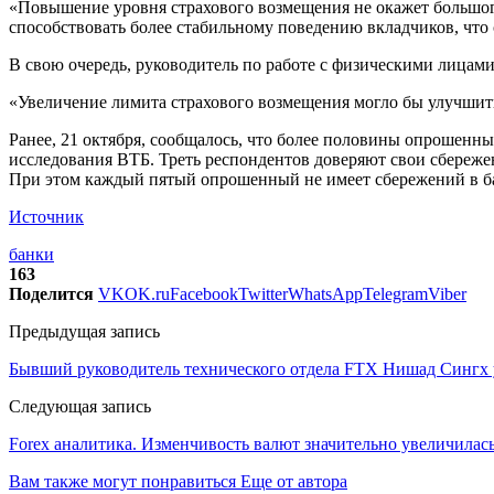
«Повышение уровня страхового возмещения не окажет большог
способствовать более стабильному поведению вкладчиков, что 
В свою очередь, руководитель по работе с физическими лицам
«Увеличение лимита страхового возмещения могло бы улучши
Ранее, 21 октября, сообщалось, что более половины опрошенных
исследования ВТБ. Треть респондентов доверяют свои сбережен
При этом каждый пятый опрошенный не имеет сбережений в ба
Источник
банки
163
Поделится
VK
OK.ru
Facebook
Twitter
WhatsApp
Telegram
Viber
Предыдущая запись
Бывший руководитель технического отдела FTX Нишад Сингх 
Следующая запись
Forex аналитика. Изменчивость валют значительно увеличила
Вам также могут понравиться
Еще от автора