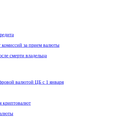
редита
т комиссий за прием валюты
осле смерти владельца
ровой валютой ЦБ с 1 января
я криптовалют
валюты