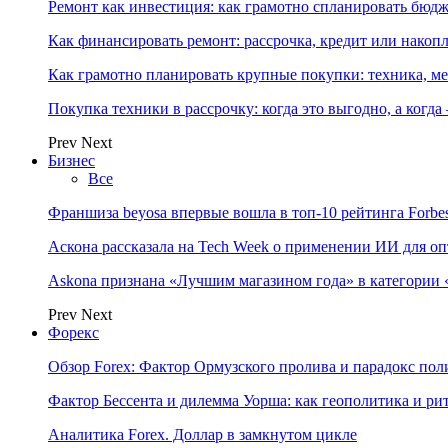
Ремонт как инвестиция: как грамотно спланировать бюдж
Как финансировать ремонт: рассрочка, кредит или нако
Как грамотно планировать крупные покупки: техника, ме
Покупка техники в рассрочку: когда это выгодно, а когда
Prev
Next
Бизнес
Все
Франшиза beyosa впервые вошла в топ-10 рейтинга Forbe
Аскона рассказала на Tech Week о применении ИИ для 
Askona признана «Лучшим магазином года» в категории 
Prev
Next
Форекс
Обзор Forex: Фактор Ормузского пролива и парадокс по
Фактор Бессента и дилемма Уорша: как геополитика и 
Аналитика Forex. Доллар в замкнутом цикле