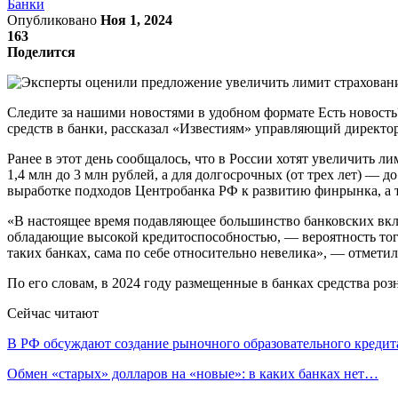
Банки
Опубликовано
Ноя 1, 2024
163
Поделится
Следите за нашими новостями в удобном формате Есть новост
средств в банки, рассказал «Известиям» управляющий директ
Ранее в этот день сообщалось, что в России хотят увеличить 
1,4 млн до 3 млн рублей, а для долгосрочных (от трех лет) —
выработке подходов Центробанка РФ к развитию финрынка, а 
«В настоящее время подавляющее большинство банковских вкл
обладающие высокой кредитоспособностью, — вероятность того
таких банках, сама по себе относительно невелика», — отмети
По его словам, в 2024 году размещенные в банках средства роз
Сейчас читают
В РФ обсуждают создание рыночного образовательного кредит
Обмен «старых» долларов на «новые»: в каких банках нет…