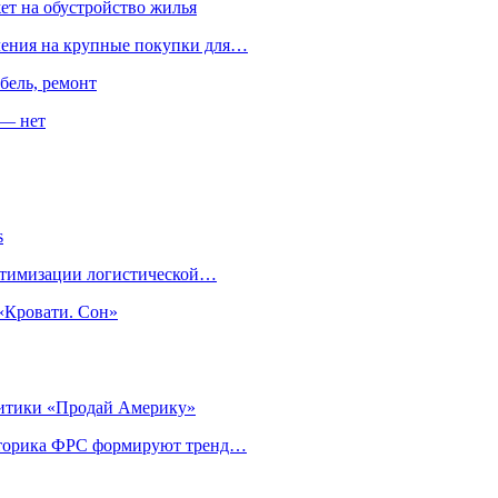
ет на обустройство жилья
пления на крупные покупки для…
бель, ремонт
 — нет
s
оптимизации логистической…
«Кровати. Сон»
литики «Продай Америку»
риторика ФРС формируют тренд…