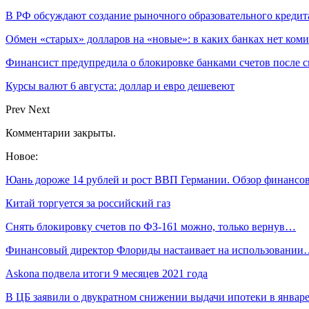
В РФ обсуждают создание рыночного образовательного кредит
Обмен «старых» долларов на «новые»: в каких банках нет ком
Финансист предупредила о блокировке банками счетов после с
Курсы валют 6 августа: доллар и евро дешевеют
Prev
Next
Комментарии закрыты.
Новое:
Юань дороже 14 рублей и рост ВВП Германии. Обзор финанс
Китай торгуется за российский газ
Снять блокировку счетов по ФЗ-161 можно, только вернув…
Финансовый директор Флориды настаивает на использовании
Askona подвела итоги 9 месяцев 2021 года
В ЦБ заявили о двукратном снижении выдачи ипотеки в январ