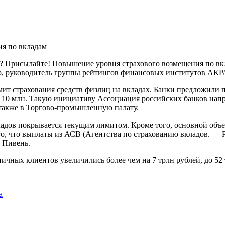
ь? Присылайте! Повышение уровня страхового возмещения по вк
ор, руководитель группы рейтингов финансовых институтов АКР
лимит страхования средств физлиц на вкладах. Банки предложили
 до 10 млн. Такую инициативу Ассоциация российских банков на
также в Торгово-промышленную палату.
адов покрывается текущим лимитом. Кроме того, основной объе
, что выплаты из АСВ (Агентства по страхованию вкладов. — Р
л Пивень.
ничных клиентов увеличились более чем на 7 трлн рублей, до 52
а