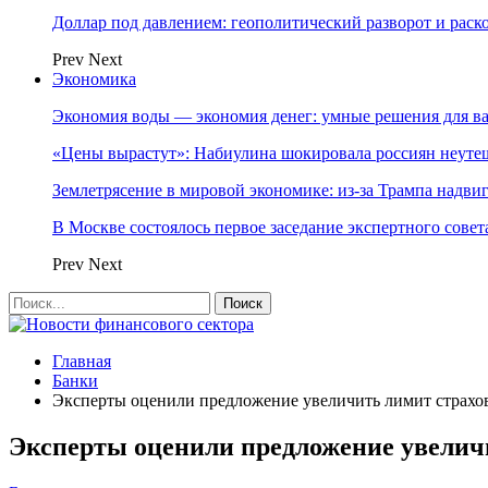
Доллар под давлением: геополитический разворот и рас
Prev
Next
Экономика
Экономия воды — экономия денег: умные решения для в
«Цены вырастут»: Набиулина шокировала россиян неут
Землетрясение в мировой экономике: из-за Трампа надвиг
В Москве состоялось первое заседание экспертного сове
Prev
Next
Главная
Банки
Эксперты оценили предложение увеличить лимит страхо
Эксперты оценили предложение увелич