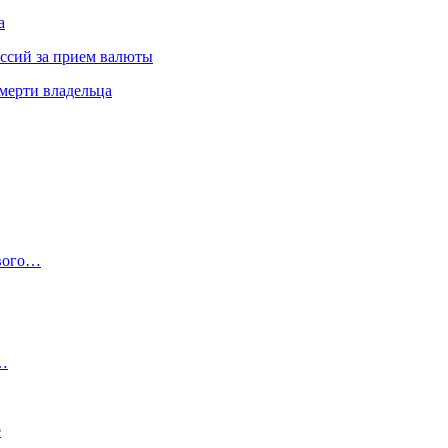
а
иссий за прием валюты
мерти владельца
ового…
…
е