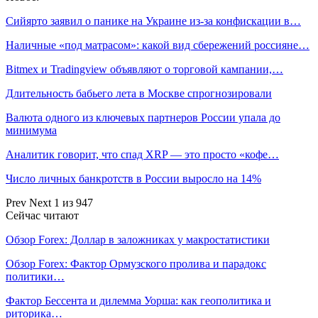
Сийярто заявил о панике на Украине из-за конфискации в…
Наличные «под матрасом»: какой вид сбережений россияне…
Bitmex и Tradingview объявляют о торговой кампании,…
Длительность бабьего лета в Москве спрогнозировали
Валюта одного из ключевых партнеров России упала до
минимума
Аналитик говорит, что спад XRP — это просто «кофе…
Число личных банкротств в России выросло на 14%
Prev
Next
1 из 947
Сейчас читают
Обзор Forex: Доллар в заложниках у макростатистики
Обзор Forex: Фактор Ормузского пролива и парадокс
политики…
Фактор Бессента и дилемма Уорша: как геополитика и
риторика…