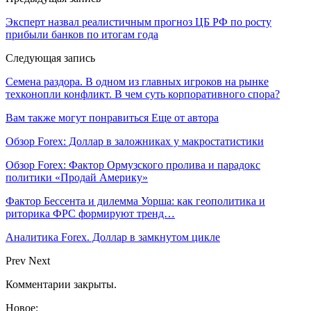
Эксперт назвал реалистичным прогноз ЦБ РФ по росту
прибыли банков по итогам года
Следующая запись
Семена раздора. В одном из главных игроков на рынке
техконопли конфликт. В чем суть корпоративного спора?
Вам также могут понравиться
Еще от автора
Обзор Forex: Доллар в заложниках у макростатистики
Обзор Forex: Фактор Ормузского пролива и парадокс
политики «Продай Америку»
Фактор Бессента и дилемма Уорша: как геополитика и
риторика ФРС формируют тренд…
Аналитика Forex. Доллар в замкнутом цикле
Prev
Next
Комментарии закрыты.
Новое: