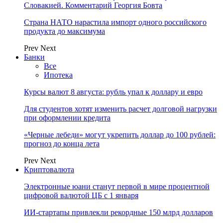
Словакией. Комментарий Георгия Бовта
Страна НАТО нарастила импорт одного российского
продукта до максимума
Prev
Next
Банки
Все
Ипотека
Курсы валют 8 августа: рубль упал к доллару и евро
Для студентов хотят изменить расчет долговой нагрузки
при оформлении кредита
«Черные лебеди» могут укрепить доллар до 100 рублей:
прогноз до конца лета
Prev
Next
Криптовалюта
Электронные юани станут первой в мире процентной
цифровой валютой ЦБ с 1 января
ИИ-стартапы привлекли рекордные 150 млрд долларов