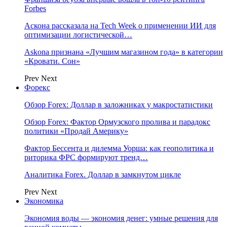
Forbes
Аскона рассказала на Tech Week о применении ИИ для
оптимизации логистической…
Askona признана «Лучшим магазином года» в категории
«Кровати. Сон»
Prev
Next
Форекс
Обзор Forex: Доллар в заложниках у макростатистики
Обзор Forex: Фактор Ормузского пролива и парадокс
политики «Продай Америку»
Фактор Бессента и дилемма Уорша: как геополитика и
риторика ФРС формируют тренд…
Аналитика Forex. Доллар в замкнутом цикле
Prev
Next
Экономика
Экономия воды — экономия денег: умные решения для