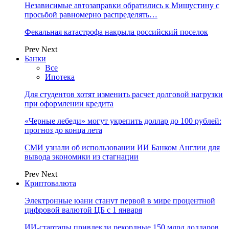
Независимые автозаправки обратились к Мишустину с
просьбой равномерно распределять…
Фекальная катастрофа накрыла российский поселок
Prev
Next
Банки
Все
Ипотека
Для студентов хотят изменить расчет долговой нагрузки
при оформлении кредита
«Черные лебеди» могут укрепить доллар до 100 рублей:
прогноз до конца лета
СМИ узнали об использовании ИИ Банком Англии для
вывода экономики из стагнации
Prev
Next
Криптовалюта
Электронные юани станут первой в мире процентной
цифровой валютой ЦБ с 1 января
ИИ-стартапы привлекли рекордные 150 млрд долларов