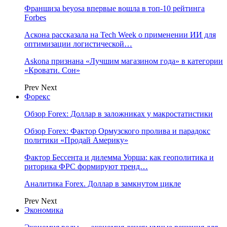
Франшиза beyosa впервые вошла в топ-10 рейтинга
Forbes
Аскона рассказала на Tech Week о применении ИИ для
оптимизации логистической…
Askona признана «Лучшим магазином года» в категории
«Кровати. Сон»
Prev
Next
Форекс
Обзор Forex: Доллар в заложниках у макростатистики
Обзор Forex: Фактор Ормузского пролива и парадокс
политики «Продай Америку»
Фактор Бессента и дилемма Уорша: как геополитика и
риторика ФРС формируют тренд…
Аналитика Forex. Доллар в замкнутом цикле
Prev
Next
Экономика