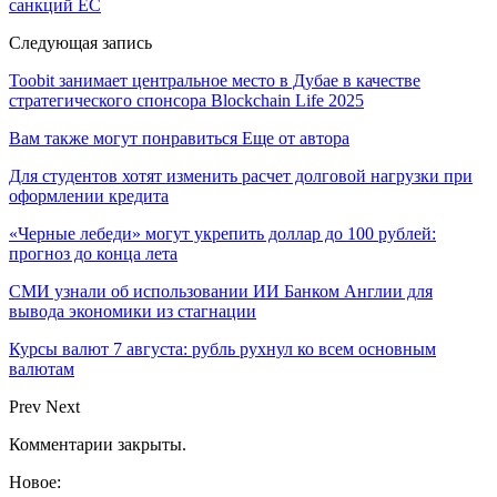
санкций ЕС
Следующая запись
Toobit занимает центральное место в Дубае в качестве
стратегического спонсора Blockchain Life 2025
Вам также могут понравиться
Еще от автора
Для студентов хотят изменить расчет долговой нагрузки при
оформлении кредита
«Черные лебеди» могут укрепить доллар до 100 рублей:
прогноз до конца лета
СМИ узнали об использовании ИИ Банком Англии для
вывода экономики из стагнации
Курсы валют 7 августа: рубль рухнул ко всем основным
валютам
Prev
Next
Комментарии закрыты.
Новое: