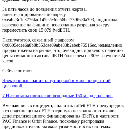
За пять часов до появления отчета жертва,
идентифицированная по адресу
0xeab23c1e3776fad145e2e3dc56bcf739f6e0a393, подписала
разрешение на фишинг, неосознанно разрешая хакеру
переместить свои 15 079 fwdETH.
Эксплуататор, связанный с адресом
0x0605edee6a8b8b553cae09abe83b2ebeb75516ec, немедленно
продал токены на рынке, что, очевидно, привело к падению
цены связанного актива dETH более чем на 90% в течение 24
часов.
Сейчас читают
Электронные юани станут первой в мире процентной
цифровой…
ИИ-стартапы привлекли рекордные 150 млрд долларов
Вмешавшись в инцидент, аналитик roffett.ETH предупредил,
что падение цены dETH затронуло несколько протоколов
децентрализованного финансирования (DeFi), в частности
PAC Finance и Orbit Finance, поскольку распродажа
предположительно вызвала уязвимости в их системах.