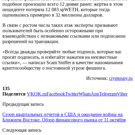
подобное произошло всего 12 днями ранее: жертва в этом
инциденте потеряла 12 083 spWETH, которые тогда
оценивались примерно в 32 миллиона долларов.
В связи с ростом числа таких атак эксперты призывают
пользователей быть особенно осторожными при
взаимодействии с незнакомыми ссылками или подписании
разрешений на транзакции.
«Всегда дважды проверяйте любые подписи, которые вас
просят подписать, и избегайте нажатия на неизвестные
ссылки», — написал Scam Sniffer в качестве напоминания
криптосообществу о постоянной угрозе фишинга.
Источник:
cryptospy.ru
135
Поделится
VK
OK.ru
Facebook
Twitter
WhatsApp
Telegram
Viber
Предыдущая запись
Сезон квартальных отчетов в США и ожидание войны на
Ближнем Востоке. Обзор финансового рынка от 11 октября
Следующая запись