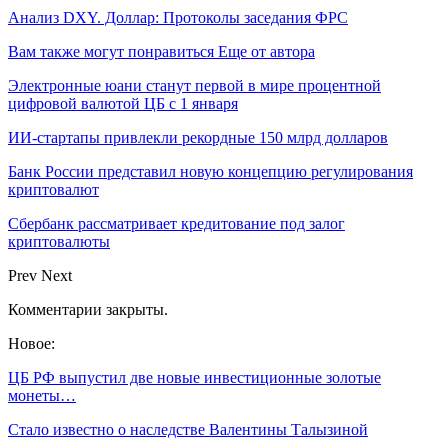
Анализ DXY. Доллар: Протоколы заседания ФРС
Вам также могут понравиться
Еще от автора
Электронные юани станут первой в мире процентной
цифровой валютой ЦБ с 1 января
ИИ-стартапы привлекли рекордные 150 млрд долларов
Банк России представил новую концепцию регулирования
криптовалют
Сбербанк рассматривает кредитование под залог
криптовалюты
Prev
Next
Комментарии закрыты.
Новое:
ЦБ РФ выпустил две новые инвестиционные золотые
монеты…
Стало известно о наследстве Валентины Талызиной