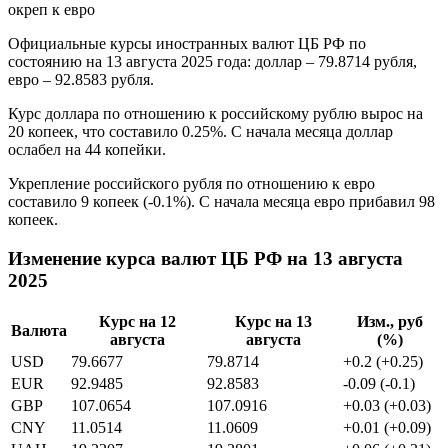
Официальные курсы иностранных валют ЦБ РФ по
состоянию на 13 августа 2025 года: доллар – 79.8714 рубля,
евро – 92.8583 рубля.
Курс доллара по отношению к российскому рублю вырос на
20 копеек, что составило 0.25%. С начала месяца доллар
ослабел на 44 копейки.
Укрепление российского рубля по отношению к евро
составило 9 копеек (-0.1%). С начала месяца евро прибавил 98
копеек.
Изменение курса валют ЦБ РФ на 13 августа
2025
Курс на 12
Курс на 13
Изм., руб
Валюта
августа
августа
(%)
USD
79.6677
79.8714
+0.2 (+0.25)
EUR
92.9485
92.8583
-0.09 (-0.1)
GBP
107.0654
107.0916
+0.03 (+0.03)
CNY
11.0514
11.0609
+0.01 (+0.09)