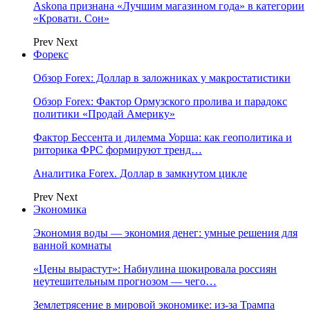
Askona признана «Лучшим магазином года» в категории
«Кровати. Сон»
Prev
Next
Форекс
Обзор Forex: Доллар в заложниках у макростатистики
Обзор Forex: Фактор Ормузского пролива и парадокс
политики «Продай Америку»
Фактор Бессента и дилемма Уорша: как геополитика и
риторика ФРС формируют тренд…
Аналитика Forex. Доллар в замкнутом цикле
Prev
Next
Экономика
Экономия воды — экономия денег: умные решения для
ванной комнаты
«Цены вырастут»: Набиулина шокировала россиян
неутешительным прогнозом — чего…
Землетрясение в мировой экономике: из-за Трампа