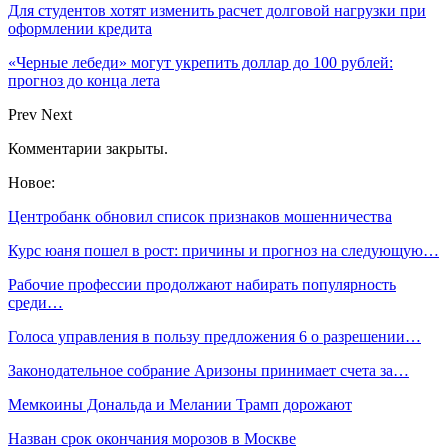
Для студентов хотят изменить расчет долговой нагрузки при
оформлении кредита
«Черные лебеди» могут укрепить доллар до 100 рублей:
прогноз до конца лета
Prev
Next
Комментарии закрыты.
Новое:
Центробанк обновил список признаков мошенничества
Курс юаня пошел в рост: причины и прогноз на следующую…
Рабочие профессии продолжают набирать популярность
среди…
Голоса управления в пользу предложения 6 о разрешении…
Законодательное собрание Аризоны принимает счета за…
Мемкоины Дональда и Мелании Трамп дорожают
Назван срок окончания морозов в Москве