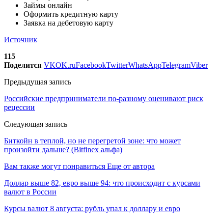
Займы онлайн
Оформить кредитную карту
Заявка на дебетовую карту
Источник
115
Поделится
VK
OK.ru
Facebook
Twitter
WhatsApp
Telegram
Viber
Предыдущая запись
Российские предприниматели по-разному оценивают риск
рецессии
Следующая запись
Биткойн в теплой, но не перегретой зоне: что может
произойти дальше? (Bitfinex альфа)
Вам также могут понравиться
Еще от автора
Доллар выше 82, евро выше 94: что происходит с курсами
валют в России
Курсы валют 8 августа: рубль упал к доллару и евро