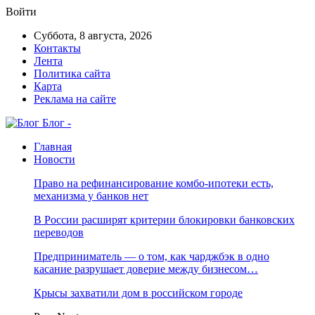
Войти
Суббота, 8 августа, 2026
Контакты
Лента
Политика сайта
Карта
Реклама на сайте
Блог -
Главная
Новости
Право на рефинансирование комбо-ипотеки есть,
механизма у банков нет
В России расширят критерии блокировки банковских
переводов
Предприниматель — о том, как чарджбэк в одно
касание разрушает доверие между бизнесом…
Крысы захватили дом в российском городе