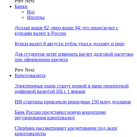
Prev
Next
Банки
Все
Ипотека
Доллар выше 82, евро выше 94: что происходит с
курсами валют в России
Курсы валют 8 августа: рубль упал к доллару и евро
Для студентов хотят изменить расчет долговой нагрузки
при оформлении кредита
Prev
Next
Криптовалюта
Электронные юани станут первой в мире процентной
цифровой валютой ЦБ с 1 января
ИИ-стартапы привлекли рекордные 150 млрд долларов
Банк России представил новую концепцию
регулирования криптовалют
Сбербанк рассматривает кредитование под залог
криптовалюты