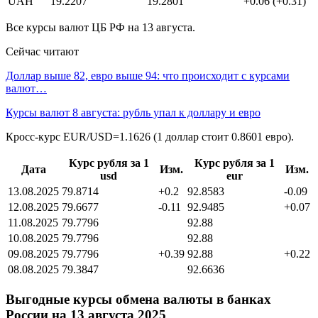
UAH
19.2207
19.2801
+0.06 (+0.31)
Все курсы валют ЦБ РФ на 13 августа.
Сейчас читают
Доллар выше 82, евро выше 94: что происходит с курсами
валют…
Курсы валют 8 августа: рубль упал к доллару и евро
Кросс-курс EUR/USD=1.1626 (1 доллар стоит 0.8601 евро).
Курс рубля за 1
Курс рубля за 1
Дата
Изм.
Изм.
usd
eur
13.08.2025
79.8714
+0.2
92.8583
-0.09
12.08.2025
79.6677
-0.11
92.9485
+0.07
11.08.2025
79.7796
92.88
10.08.2025
79.7796
92.88
09.08.2025
79.7796
+0.39
92.88
+0.22
08.08.2025
79.3847
92.6636
Выгодные курсы обмена валюты в банках
России на 13 августа 2025