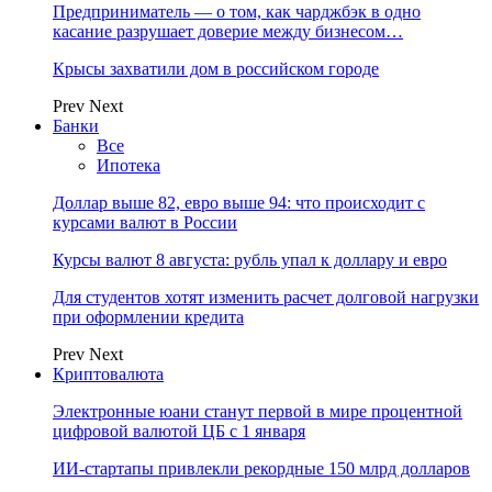
Предприниматель — о том, как чарджбэк в одно
касание разрушает доверие между бизнесом…
Крысы захватили дом в российском городе
Prev
Next
Банки
Все
Ипотека
Доллар выше 82, евро выше 94: что происходит с
курсами валют в России
Курсы валют 8 августа: рубль упал к доллару и евро
Для студентов хотят изменить расчет долговой нагрузки
при оформлении кредита
Prev
Next
Криптовалюта
Электронные юани станут первой в мире процентной
цифровой валютой ЦБ с 1 января
ИИ-стартапы привлекли рекордные 150 млрд долларов