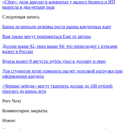
«Сбер»: доля зарплат в конвертах у малого бизнеса и ИП
выросла в два-четыре раза
Следующая запись
Банки исчерпали резервы роста рынка кредитных карт
Вам также могут понравиться
Еще от автора
Доллар выше 82, евро выше 94: что происходит с курсами
валют в России
Курсы валют 8 августа: рубль упал к доллару и евро
Для студентов хотят изменить расчет долговой нагрузки при
оформлении кредита
«Черные лебеди» могут укрепить доллар до 100 рублей:
прогноз до конца лета
Prev
Next
Комментарии закрыты.
Новое: