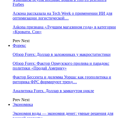
Forbes
Аскона рассказала на Tech Week о применении ИИ для
оптимизации логистической…
Askona признана «Лучшим магазином года» в категории
«Кровати. Сон»
Prev
Next
Форекс
Обзор Forex: Доллар в заложниках у макростатистики
Обзор Forex: Фактор Ормузского пролива и парадокс
политики «Продай Америку»
Фактор Бессента и дилемма Уорша: как геополитика и
риторика ФРС формируют тренд…
Аналитика Forex. Доллар в замкнутом цикле
Prev
Next
Экономика
Экономия воды — экономия денег: умные решения для