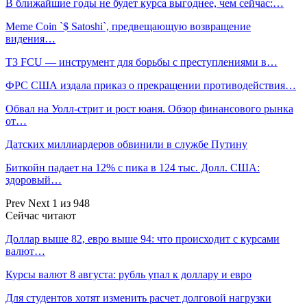
В ближайшие годы не будет курса выгоднее, чем сейчас:…
Meme Coin `$ Satoshi`, предвещающую возвращение
видения…
T3 FCU — инструмент для борьбы с преступлениями в…
ФРС США издала приказ о прекращении противодействия…
Обвал на Уолл-стрит и рост юаня. Обзор финансового рынка
от…
Датских миллиардеров обвинили в службе Путину
Биткойн падает на 12% с пика в 124 тыс. Долл. США:
здоровый…
Prev
Next
1 из 948
Сейчас читают
Доллар выше 82, евро выше 94: что происходит с курсами
валют…
Курсы валют 8 августа: рубль упал к доллару и евро
Для студентов хотят изменить расчет долговой нагрузки