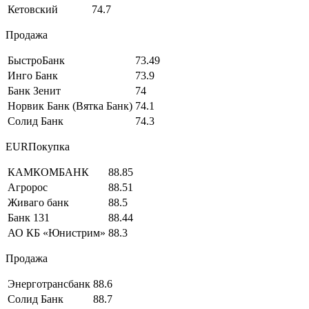
Кетовский
74.7
Продажа
БыстроБанк
73.49
Инго Банк
73.9
Банк Зенит
74
Норвик Банк (Вятка Банк)
74.1
Солид Банк
74.3
EURПокупка
КАМКОМБАНК
88.85
Агророс
88.51
Живаго банк
88.5
Банк 131
88.44
АО КБ «Юнистрим»
88.3
Продажа
Энерготрансбанк
88.6
Солид Банк
88.7