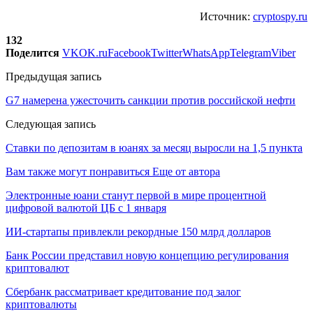
Источник:
cryptospy.ru
132
Поделится
VK
OK.ru
Facebook
Twitter
WhatsApp
Telegram
Viber
Предыдущая запись
G7 намерена ужесточить санкции против российской нефти
Следующая запись
Ставки по депозитам в юанях за месяц выросли на 1,5 пункта
Вам также могут понравиться
Еще от автора
Электронные юани станут первой в мире процентной
цифровой валютой ЦБ с 1 января
ИИ-стартапы привлекли рекордные 150 млрд долларов
Банк России представил новую концепцию регулирования
криптовалют
Сбербанк рассматривает кредитование под залог
криптовалюты