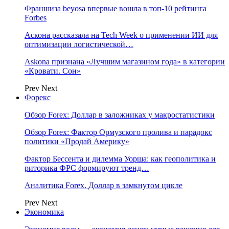
Франшиза beyosa впервые вошла в топ-10 рейтинга
Forbes
Аскона рассказала на Tech Week о применении ИИ для
оптимизации логистической…
Askona признана «Лучшим магазином года» в категории
«Кровати. Сон»
Prev
Next
Форекс
Обзор Forex: Доллар в заложниках у макростатистики
Обзор Forex: Фактор Ормузского пролива и парадокс
политики «Продай Америку»
Фактор Бессента и дилемма Уорша: как геополитика и
риторика ФРС формируют тренд…
Аналитика Forex. Доллар в замкнутом цикле
Prev
Next
Экономика