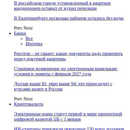
В российском городе установленный в квартире
кондиционер оставил от кухни пепелище
В Екатеринбурге несколько районов остались без воды
Prev
Next
Банки
Все
Ипотека
Риелтор – не гарант: какие документы надо проверить
перед покупкой квартиры
Страховое возмещение по электронным кошелькам:
условия и лимиты с февраля 2027 года
Доллар выше 82, евро выше 94: что происходит с
курсами валют в России
Prev
Next
Криптовалюта
Электронные юани станут первой в мире процентной
цифровой валютой ЦБ с 1 января
ИИ-стартапы привлекли рекордные 150 млрд долларов