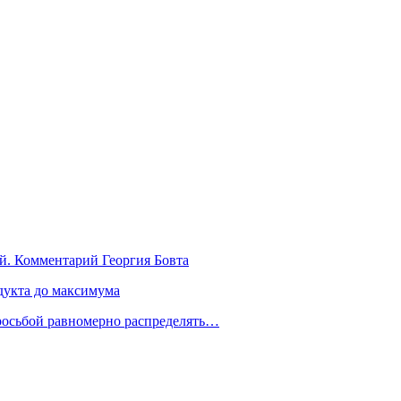
й. Комментарий Георгия Бовта
дукта до максимума
росьбой равномерно распределять…