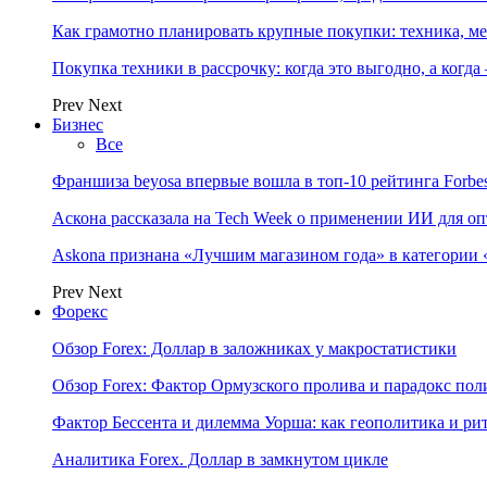
Как грамотно планировать крупные покупки: техника, ме
Покупка техники в рассрочку: когда это выгодно, а когда
Prev
Next
Бизнес
Все
Франшиза beyosa впервые вошла в топ-10 рейтинга Forbe
Аскона рассказала на Tech Week о применении ИИ для 
Askona признана «Лучшим магазином года» в категории 
Prev
Next
Форекс
Обзор Forex: Доллар в заложниках у макростатистики
Обзор Forex: Фактор Ормузского пролива и парадокс по
Фактор Бессента и дилемма Уорша: как геополитика и 
Аналитика Forex. Доллар в замкнутом цикле