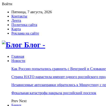
Войти
Пятница, 7 августа, 2026
Контакты
Лента
Политика сайта
Карта
Реклама на сайте
Блог -
Главная
Новости
Как Россию попытались сравнить с Венгрией и Словакие
Страна НАТО нарастила импорт одного российского про
Независимые автозаправки обратились к Мишустину с п
Фекальная катастрофа накрыла российский поселок
Prev
Next
Банки