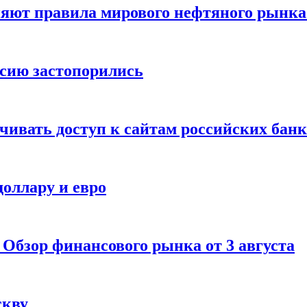
няют правила мирового нефтяного рынк
ссию застопорились
чивать доступ к сайтам российских бан
доллару и евро
 Обзор финансового рынка от 3 августа
скву