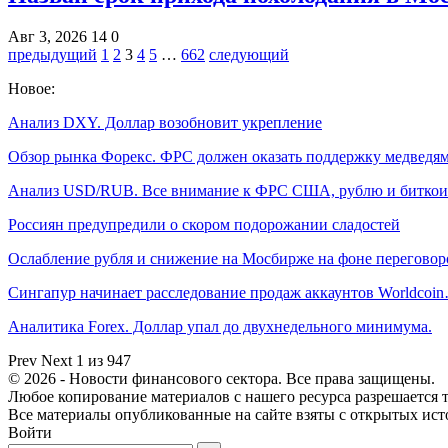
Авг 3, 2026
14
0
предыдущий
1
2
3
4
5
…
662
следующий
Новое:
Анализ DXY. Доллар возобновит укрепление
Обзор рынка Форекс. ФРС должен оказать поддержку медведя
Анализ USD/RUB. Все внимание к ФРС США, рублю и битко
Россиян предупредили о скором подорожании сладостей
Ослабление рубля и снижение на Мосбирже на фоне перегово
Сингапур начинает расследование продаж аккаунтов Worldcoi
Аналитика Forex. Доллар упал до двухнедельного минимума.
Prev
Next
1 из 947
© 2026 - Новости финансового сектора. Все права защищены.
Любое копирование материалов с нашего ресурса разрешается т
Все материалы опубликованные на сайте взяты с открытых исто
Войти