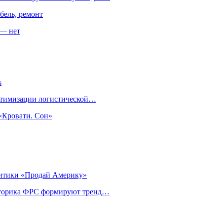
бель, ремонт
 — нет
s
оптимизации логистической…
«Кровати. Сон»
литики «Продай Америку»
риторика ФРС формируют тренд…