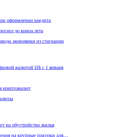
 при оформлении кредита
рогноз до конца лета
вода экономики из стагнации
ровой валютой ЦБ с 1 января
я криптовалют
валюты
ет на обустройство жилья
пления на крупные покупки для…