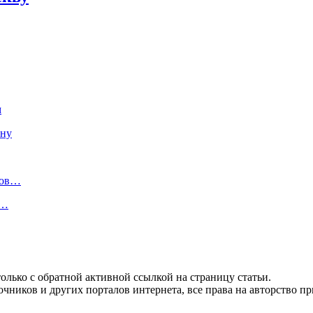
м
ину
ров…
n…
олько с обратной активной ссылкой на страницу статьи.
чников и других порталов интернета, все права на авторство п