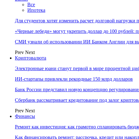
Все
Ипотека
Для студентов хотят изменить расчет долговой нагрузки
«Черные лебеди» могут укрепить доллар до 100 рублей: п
СМИ узнали об использовании ИИ Банком Англии для вы
Prev
Next
Криптовалюта
Электронные юани станут первой в мире процентной циф
ИИ-стартапы привлекли рекордные 150 млрд долларов
Банк России представил новую концепцию регулировани
Сбербанк рассматривает кредитование под залог крипто
Prev
Next
Финансы
Ремонт как инвестиция: как грамотно спланировать бюдж
Как финансировать ремонт: рассрочка, кредит или нако