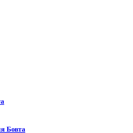
та
я Бовта