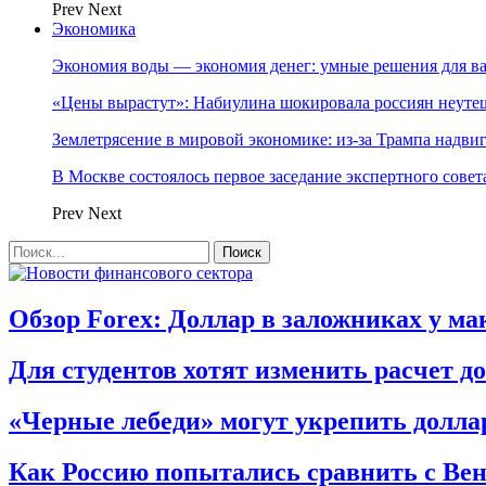
Prev
Next
Экономика
Экономия воды — экономия денег: умные решения для в
«Цены вырастут»: Набиулина шокировала россиян неут
Землетрясение в мировой экономике: из-за Трампа надвиг
В Москве состоялось первое заседание экспертного сове
Prev
Next
Обзор Forex: Доллар в заложниках у м
Для студентов хотят изменить расчет д
«Черные лебеди» могут укрепить доллар 
Как Россию попытались сравнить с Вен