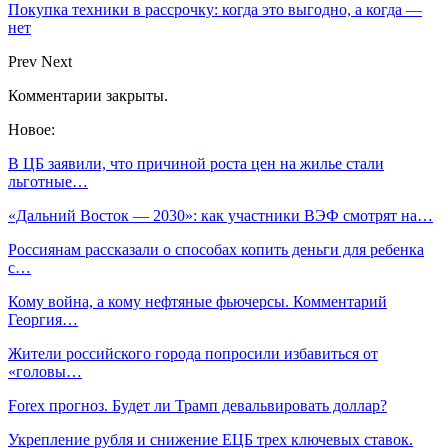
Покупка техники в рассрочку: когда это выгодно, а когда —
нет
Prev
Next
Комментарии закрыты.
Новое:
В ЦБ заявили, что причиной роста цен на жилье стали
льготные…
«Дальний Восток — 2030»: как участники ВЭФ смотрят на…
Россиянам рассказали о способах копить деньги для ребенка
с…
Кому война, а кому нефтяные фьючерсы. Комментарий
Георгия…
Жители российского города попросили избавиться от
«головы…
Forex прогноз. Будет ли Трамп девальвировать доллар?
Укрепление рубля и снижение ЕЦБ трех ключевых ставок.