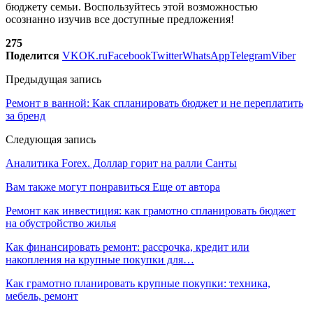
бюджету семьи. Воспользуйтесь этой возможностью
осознанно изучив все доступные предложения!
275
Поделится
VK
OK.ru
Facebook
Twitter
WhatsApp
Telegram
Viber
Предыдущая запись
Ремонт в ванной: Как спланировать бюджет и не переплатить
за бренд
Следующая запись
Аналитика Forex. Доллар горит на ралли Санты
Вам также могут понравиться
Еще от автора
Ремонт как инвестиция: как грамотно спланировать бюджет
на обустройство жилья
Как финансировать ремонт: рассрочка, кредит или
накопления на крупные покупки для…
Как грамотно планировать крупные покупки: техника,
мебель, ремонт