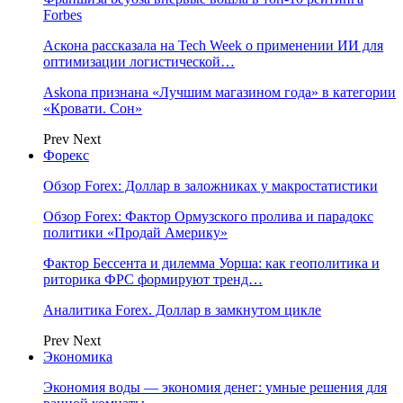
Forbes
Аскона рассказала на Tech Week о применении ИИ для
оптимизации логистической…
Askona признана «Лучшим магазином года» в категории
«Кровати. Сон»
Prev
Next
Форекс
Обзор Forex: Доллар в заложниках у макростатистики
Обзор Forex: Фактор Ормузского пролива и парадокс
политики «Продай Америку»
Фактор Бессента и дилемма Уорша: как геополитика и
риторика ФРС формируют тренд…
Аналитика Forex. Доллар в замкнутом цикле
Prev
Next
Экономика
Экономия воды — экономия денег: умные решения для