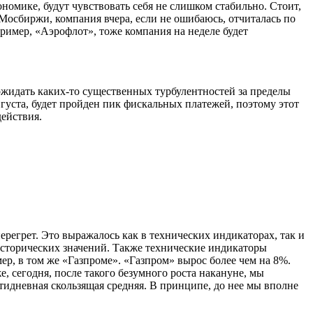
ономике, будут чувствовать себя не слишком стабильно. Стоит,
Мосбиржи, компания вчера, если не ошибаюсь, отчиталась по
ример, «Аэрофлот», тоже компания на неделе будет
ожидать каких-то существенных турбулентностей за пределы
густа, будет пройден пик фискальных платежей, поэтому этот
действия.
ерегрет. Это выражалось как в технических индикаторах, так и
исторических значений. Также технические индикаторы
ер, в том же «Газпроме». «Газпром» вырос более чем на 8%.
е, сегодня, после такого безумного роста накануне, мы
тидневная скользящая средняя. В принципе, до нее мы вполне