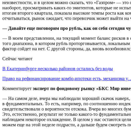
неизвестности, и в целом можно сказать, что «Газпром» — это о
наоборот, просматривать каких-то эмитентов, которые не испы
итогам второго квартала, показала высокие темпы роста как к
отчитываться, рынок ожидает, что перевозчик может выйти на
— Давайте еще поговорим про рубль, как он себя сегодня ч
— В моем представлении, на текущий момент баланс рисков в о
того диапазона, в котором рубль проторговывается, локальным
фактор сойдет на нет. С другой стороны, да, вновь возобновилс
Сейчас читают
В Екатеринбурге несколько районов остались без воды
Право на рефинансирование комбо-ипотеки есть, механизма у
Комментирует
эксперт по фондовому рынку «БКС Мир инве
— На самом деле, вчера мы наблюдали хороший скачок наверх, 
в фундаментальных. То есть, например, по соотношению инде
свидетельствовали о вероятности отскока. Вчера во многих бу
Это, естественно, результат не только какого-то фундаментальн
наблюдаем некоторое охлаждение. В целом у нас остаются цели
можем еще на этой неделе подрасти, а дальше будем смотреть по