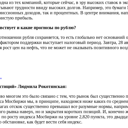
дна из тех компаний, которые сейчас, в эру высоких ставок в эк
тывают трудности ввиду высоких долгов. Например, это бумаги 
омиссионных доходов, так и процентных. В центре внимания, нап
 чистую прибыль.
увствует и какие прогнозы по рублю?
тношении рубля сохраняется, то есть глобально нет оснований 
 фактором поддержки выступает налоговый период. Завтра, 28 ав
я рост цен на нефть, что не может не оказывать позитивного воз
…
стиций» Людмила Рокотянская:
во многом это было связано с тем, что рынок был существенно п
кса Мосбиржи мы, в принципе, находимся ниже каких-то средне
магах отскок существенно превышал все разумные нормы, наприм
ого рывка наверх, но и закрытия коротких позиций. И, конечно ж
 по росту индекса Мосбиржи на уровне 2,820 пункта, это двадца
 обстановке, как будет вести себя индекс.