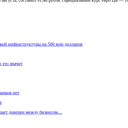
густа, составил 91,48 рубля. Официальный курс евро ЦБ — 102
ой инфраструктуры на 500 млн долларов
 это значит
банков нет
в
ушает доверие между бизнесом…