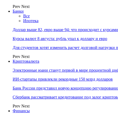
Prev
Next
Банки
Все
Ипотека
Доллар выше 82, евро выше 94: что происходит с курсами
Курсы валют 8 августа: рубль упал к доллару и евро
Для студентов хотят изменить расчет долговой нагрузки
Prev
Next
Криптовалюта
Электронные юани станут первой в мире процентной циф
ИИ-стартапы привлекли рекордные 150 млрд долларов
Банк России представил новую концепцию регулировани
Сбербанк рассматривает кредитование под залог крипто
Prev
Next
Финансы