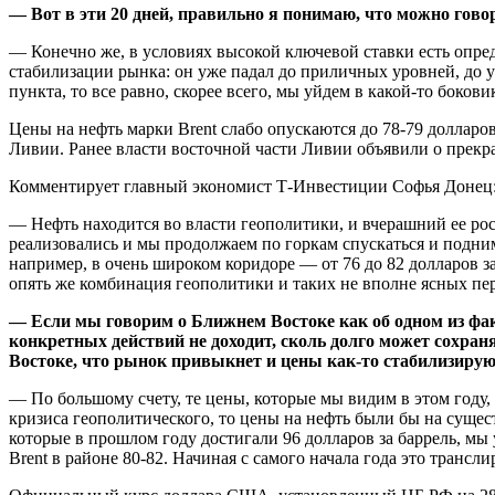
— Вот в эти 20 дней, правильно я понимаю, что можно говор
— Конечно же, в условиях высокой ключевой ставки есть опре
стабилизации рынка: он уже падал до приличных уровней, до у
пункта, то все равно, скорее всего, мы уйдем в какой-то боков
Цены на нефть марки Brent слабо опускаются до 78-79 долларов
Ливии. Ранее власти восточной части Ливии объявили о прек
Комментирует главный экономист Т-Инвестиции Софья Донец
— Нефть находится во власти геополитики, и вчерашний ее ро
реализовались и мы продолжаем по горкам спускаться и подним
например, в очень широком коридоре — от 76 до 82 долларов за
опять же комбинация геополитики и таких не вполне ясных пе
— Если мы говорим о Ближнем Востоке как об одном из факт
конкретных действий не доходит, сколь долго может сохра
Востоке, что рынок привыкнет и цены как-то стабилизирую
— По большому счету, те цены, которые мы видим в этом году,
кризиса геополитического, то цены на нефть были бы на сущест
которые в прошлом году достигали 96 долларов за баррель, мы
Brent в районе 80-82. Начиная с самого начала года это трансл