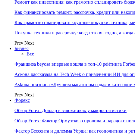
Ремонт как инвестиция: как грамотно спланировать бюдж
Как финансировать ремонт: рассрочка, кредит или нако
Как грамотно планировать крупные покупки: техника, ме
Покупка техники в рассрочку: когда это выгодно, а когда
Prev
Next
Бизнес
Все
Франшиза beyosa впервые вошла в топ-10 рейтинга Forbe
Аскона рассказала на Tech Week о применении ИИ для 
Askona признана «Лучшим магазином года» в категории 
Prev
Next
Форекс
Обзор Forex: Доллар в заложниках у макростатистики
Обзор Forex: Фактор Ормузского пролива и парадокс по
Фактор Бессента и дилемма Уорша: как геополитика и 