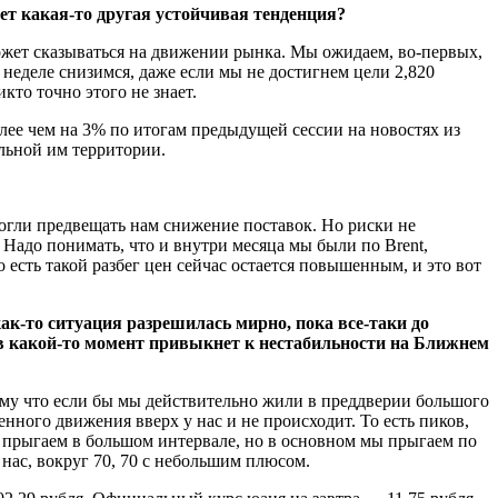
дет какая-то другая устойчивая тенденция?
может сказываться на движении рынка. Мы ожидаем, во-первых,
неделе снизимся, даже если мы не достигнем цели 2,820
кто точно этого не знает.
олее чем на 3% по итогам предыдущей сессии на новостях из
льной им территории.
могли предвещать нам снижение поставок. Но риски не
 Надо понимать, что и внутри месяца мы были по Brent,
 есть такой разбег цен сейчас остается повышенным, и это вот
ак-то ситуация разрешилась мирно, пока все-таки до
 в какой-то момент привыкнет к нестабильности на Ближнем
тому что если бы мы действительно жили в преддверии большого
нного движения вверх у нас и не происходит. То есть пиков,
, прыгаем в большом интервале, но в основном мы прыгаем по
 нас, вокруг 70, 70 с небольшим плюсом.