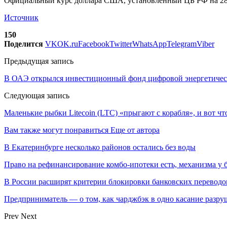
Официальный курс доллара США, установленный ЦБ РФ на 28 ав
Источник
150
Поделится
VK
OK.ru
Facebook
Twitter
WhatsApp
Telegram
Viber
Предыдущая запись
В ОАЭ открылся инвестиционный фонд цифровой энергетическ
Следующая запись
Маленькие рыбки Litecoin (LTC) «прыгают с корабля», и вот что
Вам также могут понравиться
Еще от автора
В Екатеринбурге несколько районов остались без воды
Право на рефинансирование комбо-ипотеки есть, механизма у 
В России расширят критерии блокировки банковских переводо
Предприниматель — о том, как чарджбэк в одно касание разр
Prev
Next