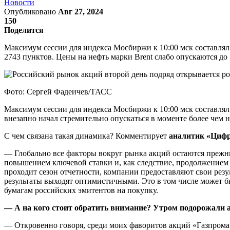
Новости
Опубликовано
Авг 27, 2024
150
Поделится
Максимум сессии для индекса Мосбиржи к 10:00 мск составлял 
2743 пунктов. Цены на нефть марки Brent слабо опускаются до 
Фото: Сергей Фадеичев/ТАСС
Максимум сессии для индекса Мосбиржи к 10:00 мск составля
внезапно начал стремительно опускаться в моменте более чем н
С чем связана такая динамика? Комментирует
аналитик «Циф
— Глобально все факторы вокруг рынка акций остаются прежни
повышением ключевой ставки и, как следствие, продолжением 
проходит сезон отчетности, компании предоставляют свои резул
результаты выходят оптимистичными. Это в том числе может бы
бумагам российских эмитентов на покупку.
— А на кого стоит обратить внимание? Утром подорожали 
— Откровенно говоря, среди моих фаворитов акций «Газпрома» 