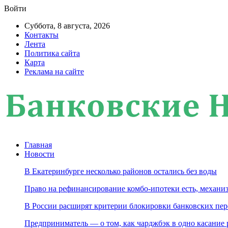
Войти
Суббота, 8 августа, 2026
Контакты
Лента
Политика сайта
Карта
Реклама на сайте
Главная
Новости
В Екатеринбурге несколько районов остались без воды
Право на рефинансирование комбо-ипотеки есть, механиз
В России расширят критерии блокировки банковских пер
Предприниматель — о том, как чарджбэк в одно касание