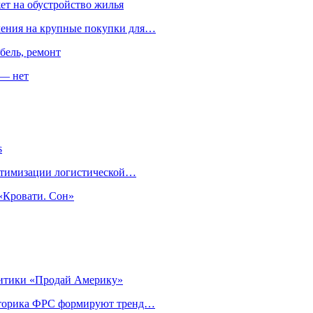
ет на обустройство жилья
пления на крупные покупки для…
бель, ремонт
 — нет
s
оптимизации логистической…
«Кровати. Сон»
литики «Продай Америку»
риторика ФРС формируют тренд…