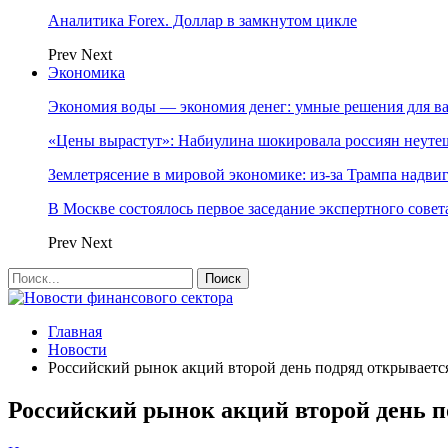
Аналитика Forex. Доллар в замкнутом цикле
Prev
Next
Экономика
Экономия воды — экономия денег: умные решения для в
«Цены вырастут»: Набиулина шокировала россиян неут
Землетрясение в мировой экономике: из-за Трампа надвиг
В Москве состоялось первое заседание экспертного сове
Prev
Next
Главная
Новости
Российский рынок акций второй день подряд открываетс
Российский рынок акций второй день п