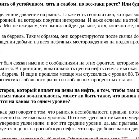
ить об устойчивом, хоть и слабом, но все-таки росте? Или бу
деленное давление на рынок. Также есть геополитика, которая 
ровней, на которых покупки интересны. И даже если мы на этой 
ик. Мы не ожидаем, что рынок пойдет дальше, хотя, конечно же, ни
 за баррель. Таким образом, они корректируются после скачка б
ращении добычи на всех нефтяных месторождениях на подконтро
:
ст был связан именно с сообщениями на этих фронтах, которые 
аться. В принципе, волатильность цен на нефть сейчас высокая.
 баррель. И еще в прошлом месяце мы спускались с уровня 88. То
рспектив глобального рынка и глобальных процентных ставок.
оров, который влияет на цены на нефть, о том, чтобы там к
няться такая волатильность, может ли быть такое, что рынок
тся на каком-то одном уровне?
 как раз говорят о том, что рынок к нестабильности привык, по
венно более высоких уровнях. Поэтому здесь вот никакого увере
 уверенно ушли ниже, и вот эти средние уровни, да, мы прыгаем
ируется в цены на российскую нефть, что гораздо более важно для