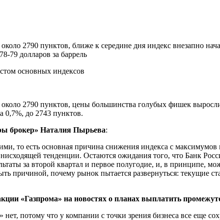
около 2790 пунктов, ближе к середине дня индекс внезапно нача
78-79 долларов за баррель
л около 2790 пунктов, цены большинства голубых фишек выросл
а 0,7%, до 2743 пунктов.
ры брокер» Наталия Пырьева
:
ми, то есть основная причина снижения индекса с максимумов м
нисходящей тенденции. Остаются ожидания того, что Банк Росси
ьтаты за второй квартал и первое полугодие, и, в принципе, мо
ть причиной, почему рынок пытается развернуться: текущие ста
акции «Газпрома» на новостях о планах выплатить промежут
нет, потому что у компании с точки зрения бизнеса все еще со