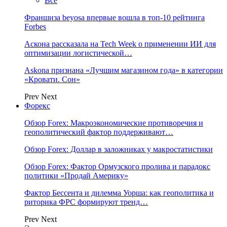
Все
Франшиза beyosa впервые вошла в топ-10 рейтинга
Forbes
Аскона рассказала на Tech Week о применении ИИ для
оптимизации логистической…
Askona признана «Лучшим магазином года» в категории
«Кровати. Сон»
Prev
Next
Форекс
Обзор Forex: Макроэкономические противоречия и
геополитический фактор поддерживают…
Обзор Forex: Доллар в заложниках у макростатистики
Обзор Forex: Фактор Ормузского пролива и парадокс
политики «Продай Америку»
Фактор Бессента и дилемма Уорша: как геополитика и
риторика ФРС формируют тренд…
Prev
Next