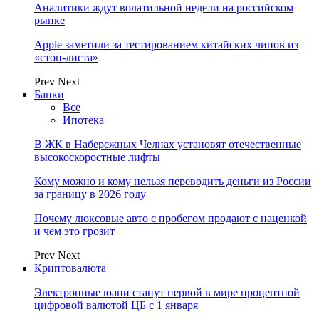
Аналитики ждут волатильной недели на российском
рынке
Apple заметили за тестированием китайских чипов из
«стоп-листа»
Prev
Next
Банки
Все
Ипотека
В ЖК в Набережных Челнах установят отечественные
высокоскоростные лифты
Кому можно и кому нельзя переводить деньги из России
за границу в 2026 году
Почему люксовые авто с пробегом продают с наценкой
и чем это грозит
Prev
Next
Криптовалюта
Электронные юани станут первой в мире процентной
цифровой валютой ЦБ с 1 января