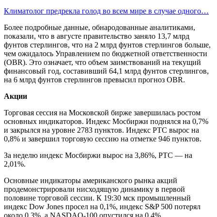
Климатолог предрекла голод во всем мире в случае одного…
Более подробные данные, обнародованные аналитиками,
показали, что в августе правительство заняло 13,7 млрд
фунтов стерлингов, что на 2 млрд фунтов стерлингов больше,
чем ожидалось Управлением по бюджетной ответственности
(OBR). Это означает, что объем заимствований на текущий
финансовый год, составивший 64,1 млрд фунтов стерлингов,
на 6 млрд фунтов стерлингов превысил прогноз OBR.
Акции
Торговая сессия на Московской бирже завершилась ростом
основных индикаторов. Индекс Мосбиржи поднялся на 0,7%
и закрылся на уровне 2783 пунктов. Индекс РТС вырос на
0,8% и завершил торговую сессию на отметке 946 пунктов.
За неделю индекс Мосбиржи вырос на 3,86%, РТС — на
2,01%.
Основные индикаторы американского рынка акций
продемонстрировали нисходящую динамику в первой
половине торговой сессии. К 19:30 мск промышленный
индекс Dow Jones просел на 0,1%, индекс S&P 500 потерял
около 0,3%, а NASDAQ-100 опустился на 0,4%.