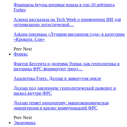
Франшиза beyosa впервые вошла в топ-10 рейтинга
Forbes
Аскона рассказала на Tech Week о применении ИИ для
оптимизации логистической…
Askona признана «Лучшим магазином года» в категории
«Кровати. Сон»
Prev
Next
Форекс
Фактор Бессента и дилемма Уорша: как геополитика и
риторика ФРС формируют тренд…
Аналитика Forex. Доллар в замкнутом цикле
Доллар под давлением: геополитический разворот и
раскол внутри ФРС
Доллар теряет инициативу: макроэкономическая
дивергенция и кризис коммуникаций ФРС
Prev
Next
Экономика