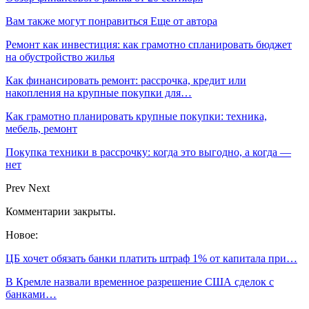
Вам также могут понравиться
Еще от автора
Ремонт как инвестиция: как грамотно спланировать бюджет
на обустройство жилья
Как финансировать ремонт: рассрочка, кредит или
накопления на крупные покупки для…
Как грамотно планировать крупные покупки: техника,
мебель, ремонт
Покупка техники в рассрочку: когда это выгодно, а когда —
нет
Prev
Next
Комментарии закрыты.
Новое:
ЦБ хочет обязать банки платить штраф 1% от капитала при…
В Кремле назвали временное разрешение США сделок с
банками…