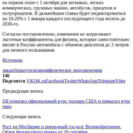
на первом этапе с 1 октября для легковых, легких
коммерческих, грузовых машин, автобусов, прицепов и
полуприцепов. В дальнейшем ставка будет индексироваться
на 10-20% с 1 января каждого последующего года вплоть до
2030-го.
Согласно постановлению, изменения не затрагивают
льготные коэффициенты для физлиц, которые самостоятельно
ввозят в Россию автомобиль с объемом двигателя до 3 литров
для личного пользования.
Источник
заказ
сборы
утилизация
физическое лицо
экономия
146
Поделится
VK
OK.ru
Facebook
Twitter
WhatsApp
Telegram
Viber
Предыдущая запись
ЦБ понизил официальный курс доллара США и повысил курс
евро
Следующая запись
Рост на Мосбирже и рекордный госдолг Великобритании.
Обзор финансового рынка от 20 сентября