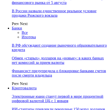
финансового рынка от 5 августа
В России назвали единственное реальное условие
продажи Рижского вокзала
Prev
Next
Банки
Все
Ипотека
В РФ обсуждают создание рыночного образовательного
кредита
Обмен «старых» долларов на «новые»: в каких банках
нет комиссий за прием валюты
Финансист предупредила о блокировке банками счетов
после смерти владельца
Prev
Next
Криптовалюта
Электронные юани станут первой в мире процентной
цифровой валютой ЦБ с 1 января
ИИ-стартапы привлекли рекордные 150 млрд долларов