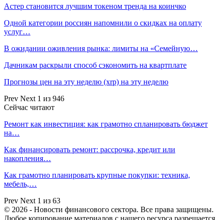
Астер становится лучшим токеном тренда на коинчко
Одной категории россиян напомнили о скидках на оплату
услуг…
В ожидании оживления рынка: лимиты на «Семейную…
Дачникам раскрыли способ сэкономить на квартплате
Прогнозы цен на эту неделю (xrp) на эту неделю
Prev
Next
1 из 946
Сейчас читают
Ремонт как инвестиция: как грамотно спланировать бюджет
на…
Как финансировать ремонт: рассрочка, кредит или
накопления…
Как грамотно планировать крупные покупки: техника,
мебель,…
Prev
Next
1 из 63
© 2026 - Новости финансового сектора. Все права защищены.
Любое копирование материалов с нашего ресурса разрешается