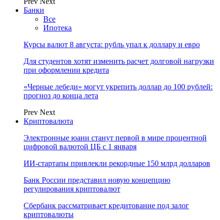
Prev
Next
Банки
Все
Ипотека
Курсы валют 8 августа: рубль упал к доллару и евро
Для студентов хотят изменить расчет долговой нагрузки
при оформлении кредита
«Черные лебеди» могут укрепить доллар до 100 рублей:
прогноз до конца лета
Prev
Next
Криптовалюта
Электронные юани станут первой в мире процентной
цифровой валютой ЦБ с 1 января
ИИ-стартапы привлекли рекордные 150 млрд долларов
Банк России представил новую концепцию
регулирования криптовалют
Сбербанк рассматривает кредитование под залог
криптовалюты