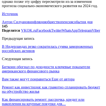
однако позже эту цифру пересмотрели из-за изменения
прогноза социально-экономического развития на 2024 год.
Источник
Антон Силуанов
инфляция
общество
пенсия
события дня
145
Поделится
VK
OK.ru
Facebook
Twitter
WhatsApp
Telegram
Viber
Предыдущая запись
В Нидерландах резко сократилась сумма замороженных
российских активов
Следующая запись
Биткоин обогнал по доходности ключевые показатели
американского финансового рынка
Вам также могут понравиться
Еще от автора
Ремонт как инвестиция: как грамотно спланировать бюджет
на обустройство жилья
Как финансировать ремонт: рассрочка, кредит или
накопления на крупные покупки для…