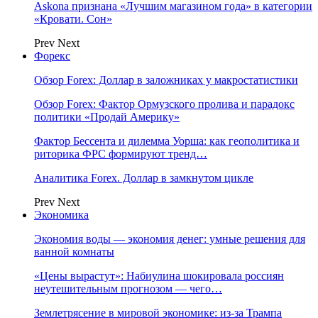
Askona признана «Лучшим магазином года» в категории
«Кровати. Сон»
Prev
Next
Форекс
Обзор Forex: Доллар в заложниках у макростатистики
Обзор Forex: Фактор Ормузского пролива и парадокс
политики «Продай Америку»
Фактор Бессента и дилемма Уорша: как геополитика и
риторика ФРС формируют тренд…
Аналитика Forex. Доллар в замкнутом цикле
Prev
Next
Экономика
Экономия воды — экономия денег: умные решения для
ванной комнаты
«Цены вырастут»: Набиулина шокировала россиян
неутешительным прогнозом — чего…
Землетрясение в мировой экономике: из-за Трампа