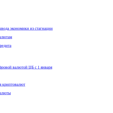
вода экономики из стагнации
валютам
редита
ровой валютой ЦБ с 1 января
я криптовалют
валюты