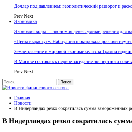
Доллар под давлением: геополитический разворот и рас
Prev
Next
Экономика
Экономия воды — экономия денег: умные решения для в
«Цены вырастут»: Набиулина шокировала россиян неут
Землетрясение в мировой экономике: из-за Трампа надвиг
В Москве состоялось первое заседание экспертного сове
Prev
Next
Главная
Новости
В Нидерландах резко сократилась сумма замороженных р
В Нидерландах резко сократилась сумм