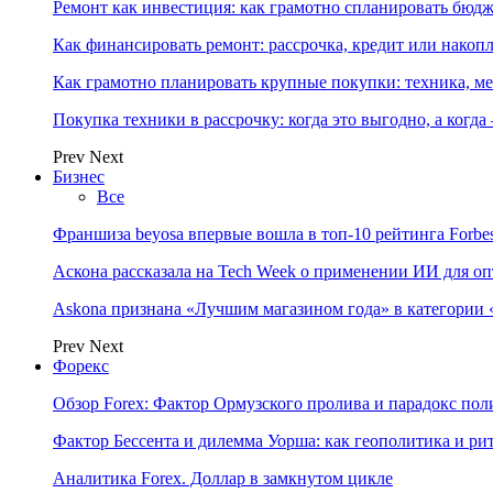
Ремонт как инвестиция: как грамотно спланировать бюдж
Как финансировать ремонт: рассрочка, кредит или нако
Как грамотно планировать крупные покупки: техника, ме
Покупка техники в рассрочку: когда это выгодно, а когда
Prev
Next
Бизнес
Все
Франшиза beyosa впервые вошла в топ-10 рейтинга Forbe
Аскона рассказала на Tech Week о применении ИИ для 
Askona признана «Лучшим магазином года» в категории 
Prev
Next
Форекс
Обзор Forex: Фактор Ормузского пролива и парадокс по
Фактор Бессента и дилемма Уорша: как геополитика и 
Аналитика Forex. Доллар в замкнутом цикле