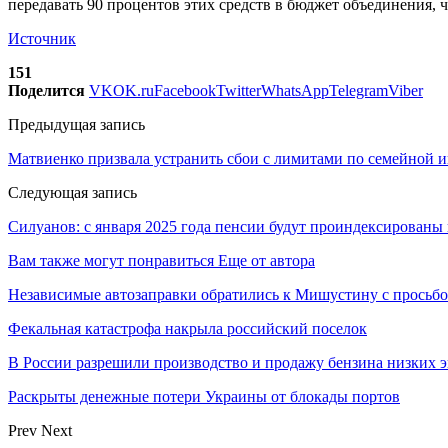
передавать 90 процентов этих средств в бюджет объединения,
Источник
151
Поделится
VK
OK.ru
Facebook
Twitter
WhatsApp
Telegram
Viber
Предыдущая запись
Матвиенко призвала устранить сбои с лимитами по семейной и
Следующая запись
Силуанов: с января 2025 года пенсии будут проиндексированы
Вам также могут понравиться
Еще от автора
Независимые автозаправки обратились к Мишустину с просьб
Фекальная катастрофа накрыла российский поселок
В России разрешили производство и продажу бензина низких э
Раскрыты денежные потери Украины от блокады портов
Prev
Next