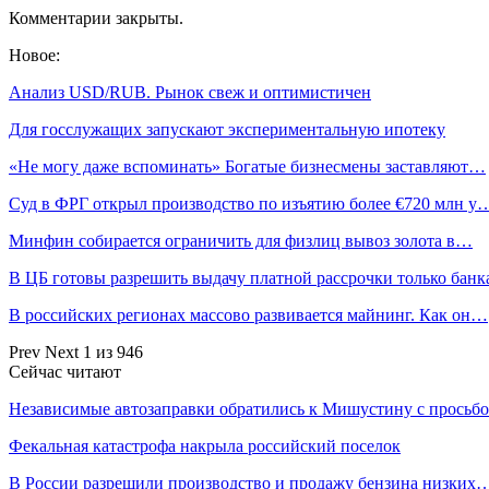
Комментарии закрыты.
Новое:
Анализ USD/RUB. Рынок свеж и оптимистичен
Для госслужащих запускают экспериментальную ипотеку
«Не могу даже вспоминать» Богатые бизнесмены заставляют…
Суд в ФРГ открыл производство по изъятию более €720 млн у
Минфин собирается ограничить для физлиц вывоз золота в…
В ЦБ готовы разрешить выдачу платной рассрочки только бан
В российских регионах массово развивается майнинг. Как он…
Prev
Next
1 из 946
Сейчас читают
Независимые автозаправки обратились к Мишустину с прось
Фекальная катастрофа накрыла российский поселок
В России разрешили производство и продажу бензина низких