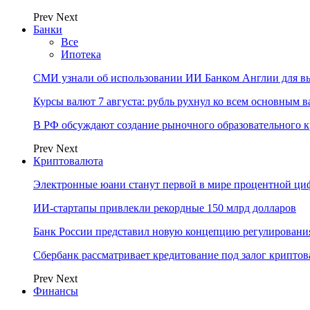
Prev
Next
Банки
Все
Ипотека
СМИ узнали об использовании ИИ Банком Англии для вы
Курсы валют 7 августа: рубль рухнул ко всем основным 
В РФ обсуждают создание рыночного образовательного к
Prev
Next
Криптовалюта
Электронные юани станут первой в мире процентной циф
ИИ-стартапы привлекли рекордные 150 млрд долларов
Банк России представил новую концепцию регулировани
Сбербанк рассматривает кредитование под залог крипто
Prev
Next
Финансы