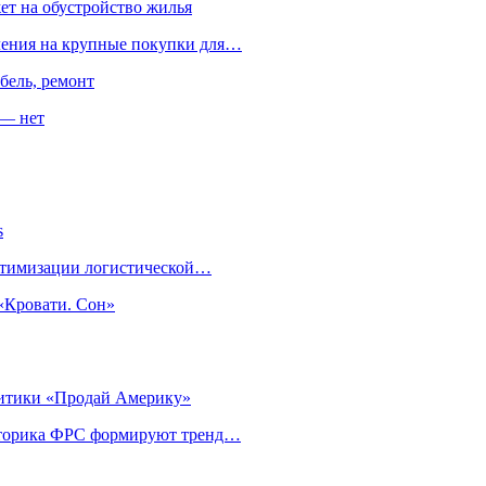
ет на обустройство жилья
пления на крупные покупки для…
бель, ремонт
 — нет
s
оптимизации логистической…
«Кровати. Сон»
литики «Продай Америку»
риторика ФРС формируют тренд…