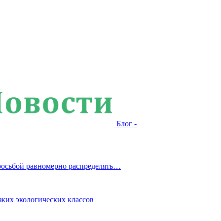
Блог -
росьбой равномерно распределять…
зких экологических классов