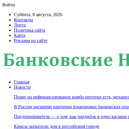
Войти
Суббота, 8 августа, 2026
Контакты
Лента
Политика сайта
Карта
Реклама на сайте
Главная
Новости
Право на рефинансирование комбо-ипотеки есть, механиз
В России расширят критерии блокировки банковских пер
Предприниматель — о том, как чарджбэк в одно касание
Крысы захватили дом в российском городе