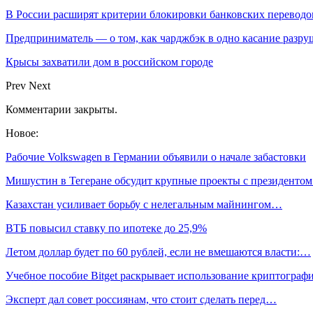
В России расширят критерии блокировки банковских переводо
Предприниматель — о том, как чарджбэк в одно касание разр
Крысы захватили дом в российском городе
Prev
Next
Комментарии закрыты.
Новое:
Рабочие Volkswagen в Германии объявили о начале забастовки
Мишустин в Тегеране обсудит крупные проекты с президенто
Казахстан усиливает борьбу с нелегальным майнингом…
ВТБ повысил ставку по ипотеке до 25,9%
Летом доллар будет по 60 рублей, если не вмешаются власти:…
Учебное пособие Bitget раскрывает использование криптогра
Эксперт дал совет россиянам, что стоит сделать перед…