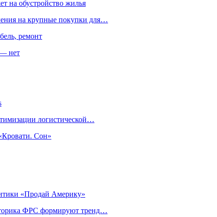
ет на обустройство жилья
пления на крупные покупки для…
бель, ремонт
 — нет
s
оптимизации логистической…
«Кровати. Сон»
литики «Продай Америку»
риторика ФРС формируют тренд…