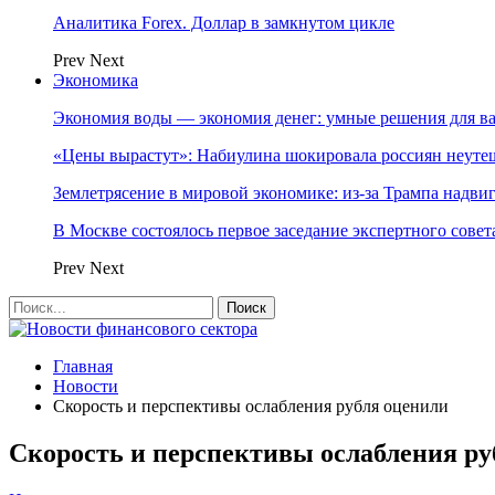
Аналитика Forex. Доллар в замкнутом цикле
Prev
Next
Экономика
Экономия воды — экономия денег: умные решения для в
«Цены вырастут»: Набиулина шокировала россиян неут
Землетрясение в мировой экономике: из-за Трампа надвиг
В Москве состоялось первое заседание экспертного сове
Prev
Next
Главная
Новости
Скорость и перспективы ослабления рубля оценили
Скорость и перспективы ослабления ру