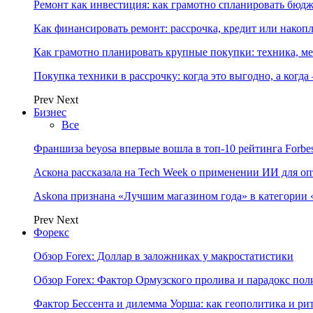
Ремонт как инвестиция: как грамотно спланировать бюдж
Как финансировать ремонт: рассрочка, кредит или нако
Как грамотно планировать крупные покупки: техника, ме
Покупка техники в рассрочку: когда это выгодно, а когда
Prev
Next
Бизнес
Все
Франшиза beyosa впервые вошла в топ-10 рейтинга Forbe
Аскона рассказала на Tech Week о применении ИИ для 
Askona признана «Лучшим магазином года» в категории 
Prev
Next
Форекс
Обзор Forex: Доллар в заложниках у макростатистики
Обзор Forex: Фактор Ормузского пролива и парадокс по
Фактор Бессента и дилемма Уорша: как геополитика и 