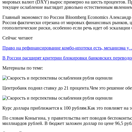
мировых валют (DXY) вырос примерно на шесть процентов. Пр
текущее ослабление выглядит довольно естественным явлением
Главный экономист по России Bloomberg Economics Александр И
Россия фактически отрезана от мировых финансовых рынков, ц
геополитические риски, особенно если речь идет об эскалации
Сейчас читают
Право на рефинансирование комбо-ипотеки есть, механизма у
В России расширят критерии блокировки банковских переводо
Материалы по теме:
Центробанк поднял ставку до 21 процента.Чем это решение обе
Курс доллара приближается к 100 рублям.Как это повлияет на 
По словам Коныгина, у правительства нет поводов беспокоиться
миллиардов рублей. В бюджет заложен доллар по цене 96,5 руб