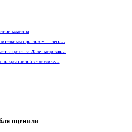
анной комнаты
ешительным прогнозом — чего…
ается третья за 20 лет мировая…
та по креативной экономике…
бля оценили