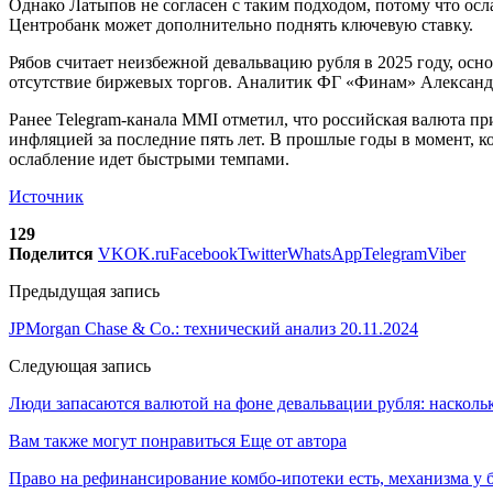
Однако Латыпов не согласен с таким подходом, потому что осл
Центробанк может дополнительно поднять ключевую ставку.
Рябов считает неизбежной девальвацию рубля в 2025 году, осно
отсутствие биржевых торгов. Аналитик ФГ «Финам» Александр 
Ранее Telegram-канала MMI отметил, что российская валюта при
инфляцией за последние пять лет. В прошлые годы в момент, ко
ослабление идет быстрыми темпами.
Источник
129
Поделится
VK
OK.ru
Facebook
Twitter
WhatsApp
Telegram
Viber
Предыдущая запись
JPMorgan Chase & Co.: технический анализ 20.11.2024
Следующая запись
Люди запасаются валютой на фоне девальвации рубля: насколь
Вам также могут понравиться
Еще от автора
Право на рефинансирование комбо-ипотеки есть, механизма у 