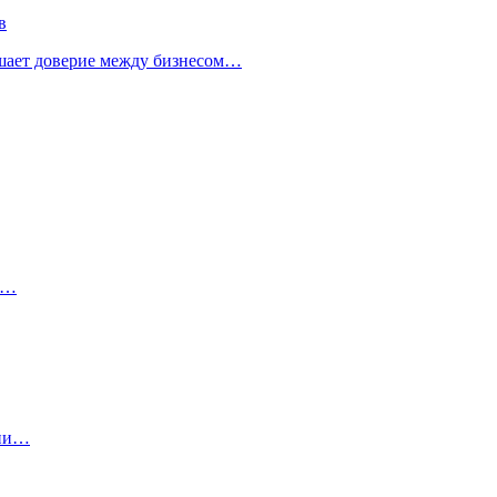
в
ушает доверие между бизнесом…
м…
фии…