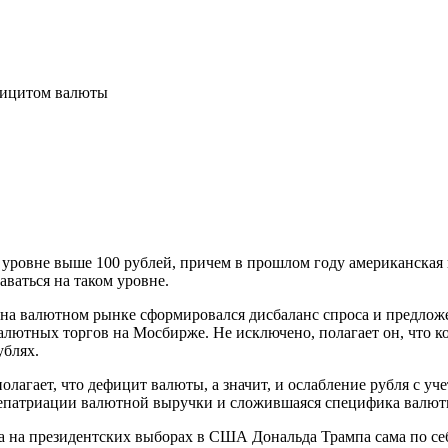
ефицитом валюты
а уровне выше 100 рублей, причем в прошлом году американская
аваться на таком уровне.
на валютном рынке сформировался дисбаланс спроса и предложе
лютных торгов на Мосбирже. Не исключено, полагает он, что к
ублях.
 полагает, что дефицит валюты, а значит, и ослабление рубля с
репатриации валютной выручки и сложившаяся специфика валют
на президентских выборах в США Дональда Трампа сама по себе 