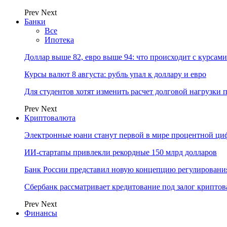
Prev
Next
Банки
Все
Ипотека
Доллар выше 82, евро выше 94: что происходит с курсами
Курсы валют 8 августа: рубль упал к доллару и евро
Для студентов хотят изменить расчет долговой нагрузки
Prev
Next
Криптовалюта
Электронные юани станут первой в мире процентной циф
ИИ-стартапы привлекли рекордные 150 млрд долларов
Банк России представил новую концепцию регулировани
Сбербанк рассматривает кредитование под залог крипто
Prev
Next
Финансы