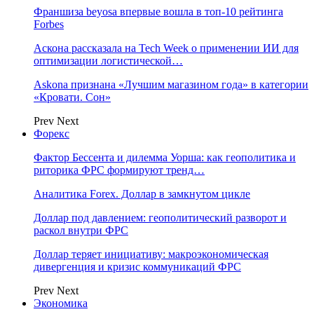
Франшиза beyosa впервые вошла в топ-10 рейтинга
Forbes
Аскона рассказала на Tech Week о применении ИИ для
оптимизации логистической…
Askona признана «Лучшим магазином года» в категории
«Кровати. Сон»
Prev
Next
Форекс
Фактор Бессента и дилемма Уорша: как геополитика и
риторика ФРС формируют тренд…
Аналитика Forex. Доллар в замкнутом цикле
Доллар под давлением: геополитический разворот и
раскол внутри ФРС
Доллар теряет инициативу: макроэкономическая
дивергенция и кризис коммуникаций ФРС
Prev
Next
Экономика