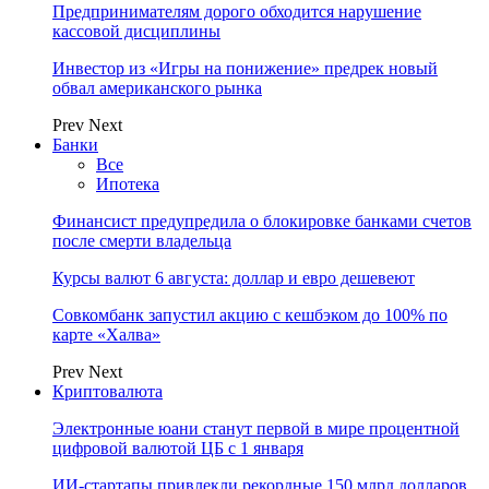
Предпринимателям дорого обходится нарушение
кассовой дисциплины
Инвестор из «Игры на понижение» предрек новый
обвал американского рынка
Prev
Next
Банки
Все
Ипотека
Финансист предупредила о блокировке банками счетов
после смерти владельца
Курсы валют 6 августа: доллар и евро дешевеют
Совкомбанк запустил акцию с кешбэком до 100% по
карте «Халва»
Prev
Next
Криптовалюта
Электронные юани станут первой в мире процентной
цифровой валютой ЦБ с 1 января
ИИ-стартапы привлекли рекордные 150 млрд долларов