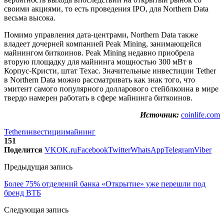
своими акциями, то есть проведения IPO, для Northern Data
весьма высока.
Помимо управления дата-центрами, Northern Data также
владеет дочерней компанией Peak Mining, занимающейся
майнингом биткоинов. Peak Mining недавно приобрела
вторую площадку для майнинга мощностью 300 мВт в
Корпус-Кристи, штат Техас. Значительные инвестиции Tether
в Northern Data можно рассматривать как знак того, что
эмитент самого популярного долларового стейблкоина в мире
твердо намерен работать в сфере майнинга биткоинов.
Источник:
coinlife.com
Tether
инвестиции
майнинг
151
Поделится
VK
OK.ru
Facebook
Twitter
WhatsApp
Telegram
Viber
Предыдущая запись
Более 75% отделений банка «Открытие» уже перешли под
бренд ВТБ
Следующая запись