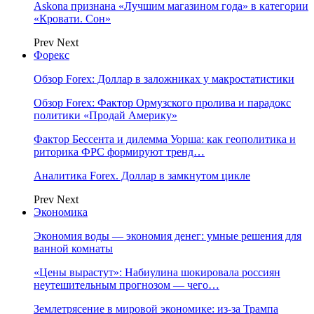
Askona признана «Лучшим магазином года» в категории
«Кровати. Сон»
Prev
Next
Форекс
Обзор Forex: Доллар в заложниках у макростатистики
Обзор Forex: Фактор Ормузского пролива и парадокс
политики «Продай Америку»
Фактор Бессента и дилемма Уорша: как геополитика и
риторика ФРС формируют тренд…
Аналитика Forex. Доллар в замкнутом цикле
Prev
Next
Экономика
Экономия воды — экономия денег: умные решения для
ванной комнаты
«Цены вырастут»: Набиулина шокировала россиян
неутешительным прогнозом — чего…
Землетрясение в мировой экономике: из-за Трампа