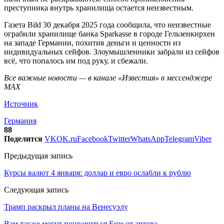
преступника внутрь хранилища остается неизвестным.
Газета Bild 30 декабря 2025 года сообщила, что неизвестные
ограбили хранилище банка Sparkasse в городе Гельзенкирхен
на западе Германии, похитив деньги и ценности из
индивидуальных сейфов. Злоумышленники забрали из сейфов
всë, что попалось им под руку, и сбежали.
Все важные новости — в канале «Известия» в мессенджере
МАХ
Источник
Германия
88
Поделится
VK
OK.ru
Facebook
Twitter
WhatsApp
Telegram
Viber
Предыдущая запись
Курсы валют 4 января: доллар и евро ослабли к рублю
Следующая запись
Трамп раскрыл планы на Венесуэлу
Вам также могут понравиться
Еще от автора