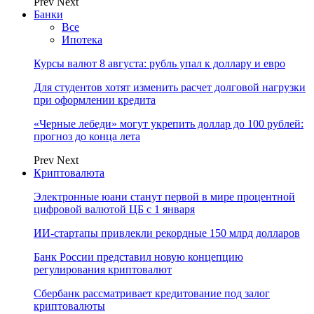
Prev
Next
Банки
Все
Ипотека
Курсы валют 8 августа: рубль упал к доллару и евро
Для студентов хотят изменить расчет долговой нагрузки
при оформлении кредита
«Черные лебеди» могут укрепить доллар до 100 рублей:
прогноз до конца лета
Prev
Next
Криптовалюта
Электронные юани станут первой в мире процентной
цифровой валютой ЦБ с 1 января
ИИ-стартапы привлекли рекордные 150 млрд долларов
Банк России представил новую концепцию
регулирования криптовалют
Сбербанк рассматривает кредитование под залог
криптовалюты