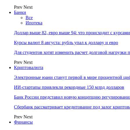
Prev
Next
Банки
Все
Ипотека
Доллар выше 82, евро выше 94: что происходит с курсами
Курсы валют 8 августа: рубль упал к доллару и евро
Для студентов хотят изменить расчет долговой нагрузки
Prev
Next
Криптовалюта
Электронные юани станут первой в мире процентной циф
ИИ-стартапы привлекли рекордные 150 млрд долларов
Банк России представил новую концепцию регулировани
Сбербанк рассматривает кредитование под залог крипто
Prev
Next
Финансы