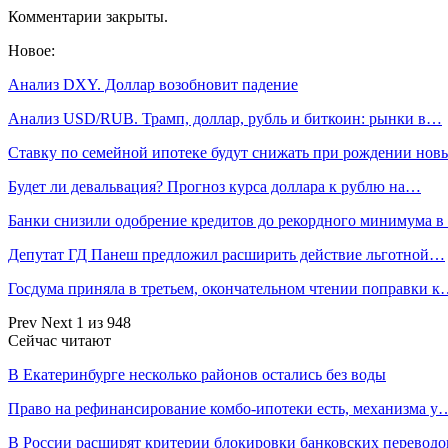
Комментарии закрыты.
Новое:
Анализ DXY. Доллар возобновит падение
Анализ USD/RUB. Трамп, доллар, рубль и биткоин: рынки в…
Ставку по семейной ипотеке будут снижать при рождении но
Будет ли девальвация? Прогноз курса доллара к рублю на…
Банки снизили одобрение кредитов до рекордного минимума в
Депутат ГД Панеш предложил расширить действие льготной…
Госдума приняла в третьем, окончательном чтении поправки 
Prev
Next
1 из 948
Сейчас читают
В Екатеринбурге несколько районов остались без воды
Право на рефинансирование комбо-ипотеки есть, механизма у
В России расширят критерии блокировки банковских переводо