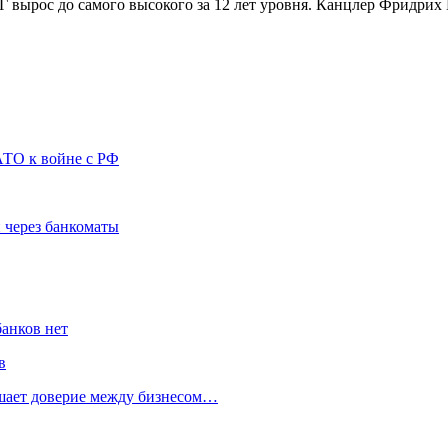
РГ вырос до самого высокого за 12 лет уровня. Канцлер Фридри
АТО к войне с РФ
 через банкоматы
банков нет
в
ушает доверие между бизнесом…