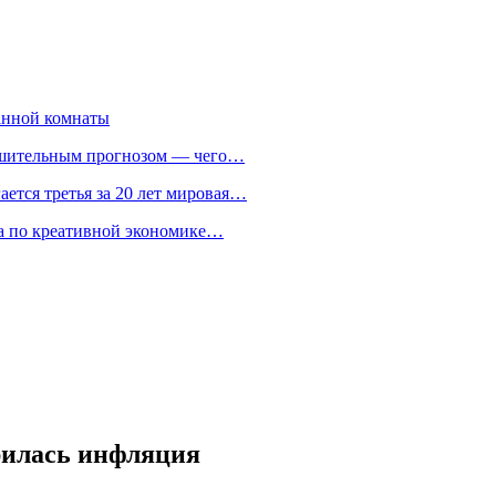
анной комнаты
ешительным прогнозом — чего…
ается третья за 20 лет мировая…
та по креативной экономике…
рилась инфляция