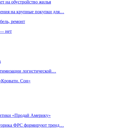
ет на обустройство жилья
пления на крупные покупки для…
бель, ремонт
 — нет
s
оптимизации логистической…
«Кровати. Сон»
литики «Продай Америку»
риторика ФРС формируют тренд…