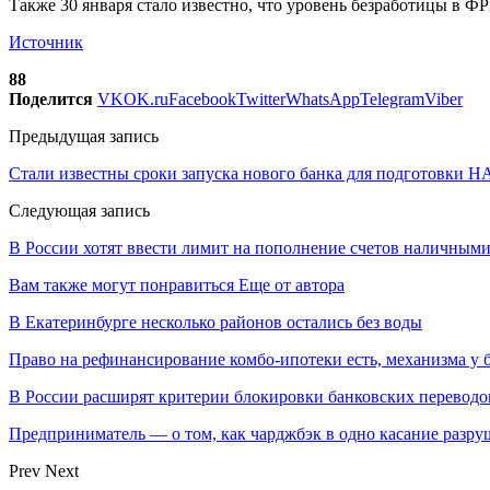
Также 30 января стало известно, что уровень безработицы в Ф
Источник
88
Поделится
VK
OK.ru
Facebook
Twitter
WhatsApp
Telegram
Viber
Предыдущая запись
Стали известны сроки запуска нового банка для подготовки Н
Следующая запись
В России хотят ввести лимит на пополнение счетов наличными
Вам также могут понравиться
Еще от автора
В Екатеринбурге несколько районов остались без воды
Право на рефинансирование комбо-ипотеки есть, механизма у 
В России расширят критерии блокировки банковских переводо
Предприниматель — о том, как чарджбэк в одно касание разр
Prev
Next