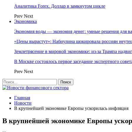
Аналитика Forex. Доллар в замкнутом цикле
Prev
Next
Экономика
Экономия воды — экономия денег: умные решения для в
«Цены вырастут»: Набиулина шокировала россиян неут
Землетрясение в мировой экономике: из-за Трампа надвиг
В Москве состоялось первое заседание экспертного сове
Prev
Next
Главная
Новости
В крупнейшей экономике Европы ускорилась инфляция
В крупнейшей экономике Европы уско