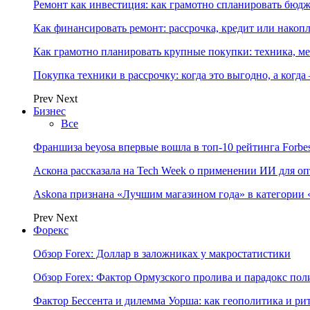
Ремонт как инвестиция: как грамотно спланировать бюдж
Как финансировать ремонт: рассрочка, кредит или нако
Как грамотно планировать крупные покупки: техника, ме
Покупка техники в рассрочку: когда это выгодно, а когда
Prev
Next
Бизнес
Все
Франшиза beyosa впервые вошла в топ-10 рейтинга Forbe
Аскона рассказала на Tech Week о применении ИИ для 
Askona признана «Лучшим магазином года» в категории 
Prev
Next
Форекс
Обзор Forex: Доллар в заложниках у макростатистики
Обзор Forex: Фактор Ормузского пролива и парадокс по
Фактор Бессента и дилемма Уорша: как геополитика и 