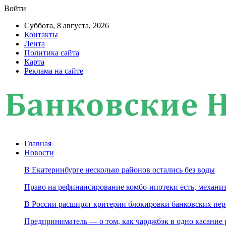
Войти
Суббота, 8 августа, 2026
Контакты
Лента
Политика сайта
Карта
Реклама на сайте
Главная
Новости
В Екатеринбурге несколько районов остались без воды
Право на рефинансирование комбо-ипотеки есть, механиз
В России расширят критерии блокировки банковских пер
Предприниматель — о том, как чарджбэк в одно касание