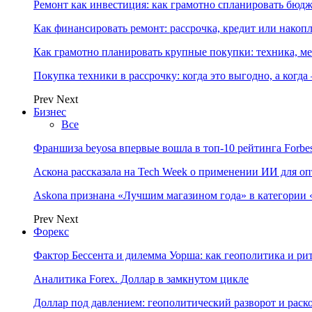
Ремонт как инвестиция: как грамотно спланировать бюдж
Как финансировать ремонт: рассрочка, кредит или нако
Как грамотно планировать крупные покупки: техника, ме
Покупка техники в рассрочку: когда это выгодно, а когда
Prev
Next
Бизнес
Все
Франшиза beyosa впервые вошла в топ-10 рейтинга Forbe
Аскона рассказала на Tech Week о применении ИИ для 
Askona признана «Лучшим магазином года» в категории 
Prev
Next
Форекс
Фактор Бессента и дилемма Уорша: как геополитика и 
Аналитика Forex. Доллар в замкнутом цикле
Доллар под давлением: геополитический разворот и рас