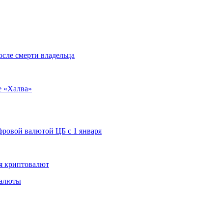
осле смерти владельца
е «Халва»
ровой валютой ЦБ с 1 января
я криптовалют
валюты