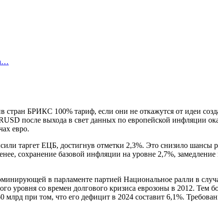
ка…
ив стран БРИКС 100% тариф, если они не откажутся от идеи соз
USD после выхода в свет данных по европейской инфляции оказ
чах евро.
сили таргет ЕЦБ, достигнув отметки 2,3%. Это снизило шансы ре
нее, сохранение базовой инфляции на уровне 2,7%, замедление 
оминирующей в парламенте партией Национальное ралли в случа
о уровня со времен долгового кризиса еврозоны в 2012. Тем бол
 млрд при том, что его дефицит в 2024 составит 6,1%. Требован