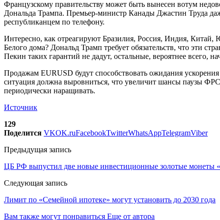
Французскому правительству может быть вынесен вотум недов
Дональда Трампа. Премьер-министр Канады Джастин Труда даже
республиканцем по телефону.
Интересно, как отреагируют Бразилия, Россия, Индия, Китай,
Белого дома? Дональд Трамп требует обязательств, что эти стр
Пекин таких гарантий не дадут, остальные, вероятнее всего, 
Продажам EURUSD будут способствовать ожидания ускорения зан
ситуация должна выровниться, что увеличит шансы паузы ФРС 
периодически наращивать.
Источник
129
Поделится
VK
OK.ru
Facebook
Twitter
WhatsApp
Telegram
Viber
Предыдущая запись
ЦБ РФ выпустил две новые инвестиционные золотые монеты 
Следующая запись
Лимит по «Семейной ипотеке» могут установить до 2030 года
Вам также могут понравиться
Еще от автора