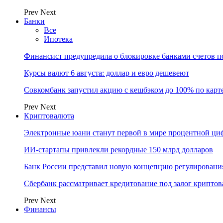
Prev
Next
Банки
Все
Ипотека
Финансист предупредила о блокировке банками счетов п
Курсы валют 6 августа: доллар и евро дешевеют
Совкомбанк запустил акцию с кешбэком до 100% по карт
Prev
Next
Криптовалюта
Электронные юани станут первой в мире процентной циф
ИИ-стартапы привлекли рекордные 150 млрд долларов
Банк России представил новую концепцию регулировани
Сбербанк рассматривает кредитование под залог крипто
Prev
Next
Финансы