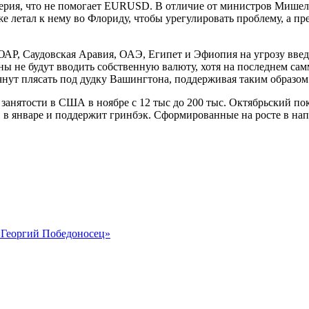
ерия, что не помогает EURUSD. В отличие от министров Мишел
 летал к нему во Флориду, чтобы урегулировать проблему, а п
 ЮАР, Саудовская Аравия, ОАЭ, Египет и Эфиопия на угрозу вве
аны не будут вводить собственную валюту, хотя на последнем са
начнут плясать под дудку Вашингтона, поддерживая таким образо
ятости в США в ноябре с 12 тыс до 200 тыс. Октябрьский показ
в январе и поддержит гринбэк. Сформированные на росте в нап
«Георгий Победоносец»