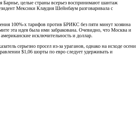
я Барнье, целые страны всерьез воспринимают шантаж
резидент Мексики Клаудия Шейнбаум разговаривала с
дения 100%-х тарифов против БРИКС без пяти минут хозяина
ммите эта идея была ими забракована. Очевидно, что Москва и
м американские исключительность и доллар.
атель серьезно просел из-за ураганов, однако на исходе осени
равлении $1,06 шорты по евро следует удерживать и