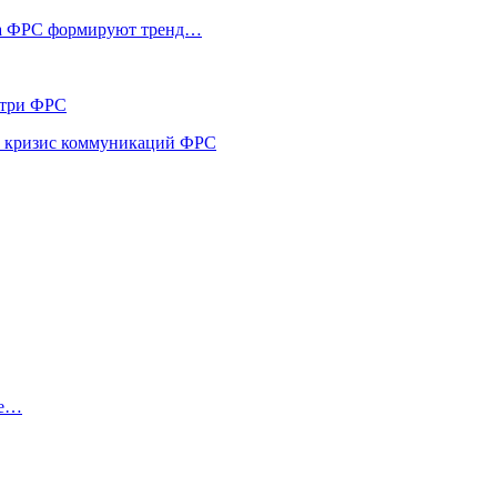
ика ФРС формируют тренд…
утри ФРС
 и кризис коммуникаций ФРС
ые…