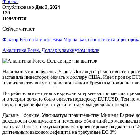
Форекс
Опубликовано
Дек 3, 2024
129
Поделится
Сейчас читают
Фактор Бессента и дилемма Уорша: как геополитика и ритори
Аналитика Forex. Доллар в замкнутом цикле
Насильно мил не будешь. Угроза Дональда Трампа ввести прот
заставила инвесторов бежать к доллару США. Идея продаж EUR
правительству вотум недоверия тяжким бременем повис на пле
Потребительские цены в еврозоне впервые за три месяца превы
и в теории должно было оказать поддержку EURUSD. Тем не ме
слух, продавай факт» запустили атаку «медведей» по евро.
Дальше – больше. Ультиматум правительству Мишеля Барнье д
доходности французских и немецких облигаций до максимальног
шантаж. Проект предусматривает корректировку бюджета на €60
длительным выходом дефицита на требуемые ЕС 3%.