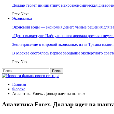
Доллар теряет инициативу: макроэкономическая диверг
Prev
Next
Экономика
Экономия воды — экономия денег: умные решения для в
«Цены вырастут»: Набиулина шокировала россиян неут
Землетрясение в мировой экономике: из-за Трампа надвиг
В Москве состоялось первое заседание экспертного сове
Prev
Next
Главная
Форекс
Аналитика Forex. Доллар идет на шантаж
Аналитика Forex. Доллар идет на шант