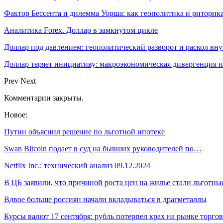
Фактор Бессента и дилемма Уорша: как геополитика и ритор
Аналитика Forex. Доллар в замкнутом цикле
Доллар под давлением: геополитический разворот и раскол вн
Доллар теряет инициативу: макроэкономическая дивергенция
Prev
Next
Комментарии закрыты.
Новое:
Путин объяснил решение по льготной ипотеке
Swan Bitcoin подает в суд на бывших руководителей по…
Netflix Inc.: технический анализ 09.12.2024
В ЦБ заявили, что причиной роста цен на жилье стали льготн
Вдвое больше россиян начали вкладываться в драгметаллы
Курсы валют 17 сентября: рубль потерпел крах на рынке торгов