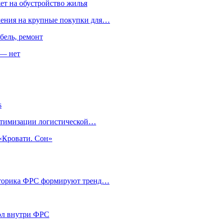
ет на обустройство жилья
пления на крупные покупки для…
бель, ремонт
 — нет
s
оптимизации логистической…
«Кровати. Сон»
риторика ФРС формируют тренд…
кол внутри ФРС