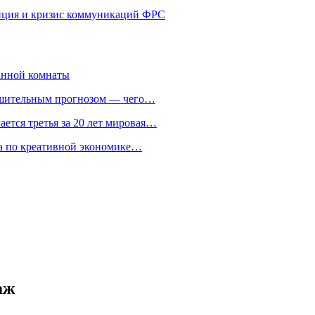
енция и кризис коммуникаций ФРС
анной комнаты
ешительным прогнозом — чего…
ается третья за 20 лет мировая…
та по креативной экономике…
аж