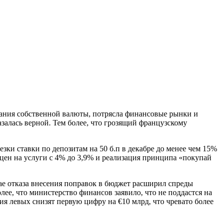
дания собственной валюты, потрясла финансовые рынки и
алась верной. Тем более, что грозящий французскому
зки ставки по депозитам на 50 б.п в декабре до менее чем 15%
цен на услуги с 4% до 3,9% и реализация принципа «покупай
е отказа внесения поправок в бюджет расширил спреды
ее, что министерство финансов заявило, что не поддастся на
ия левых снизят первую цифру на €10 млрд, что чревато более