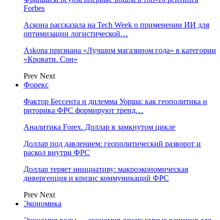
Forbes
Аскона рассказала на Tech Week о применении ИИ для
оптимизации логистической…
Askona признана «Лучшим магазином года» в категории
«Кровати. Сон»
Prev
Next
Форекс
Фактор Бессента и дилемма Уорша: как геополитика и
риторика ФРС формируют тренд…
Аналитика Forex. Доллар в замкнутом цикле
Доллар под давлением: геополитический разворот и
раскол внутри ФРС
Доллар теряет инициативу: макроэкономическая
дивергенция и кризис коммуникаций ФРС
Prev
Next
Экономика