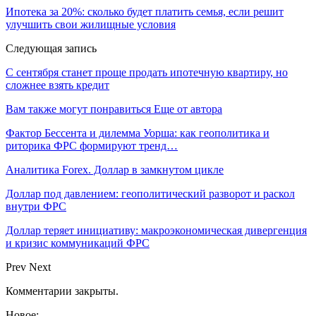
Ипотека за 20%: сколько будет платить семья, если решит
улучшить свои жилищные условия
Следующая запись
С сентября станет проще продать ипотечную квартиру, но
сложнее взять кредит
Вам также могут понравиться
Еще от автора
Фактор Бессента и дилемма Уорша: как геополитика и
риторика ФРС формируют тренд…
Аналитика Forex. Доллар в замкнутом цикле
Доллар под давлением: геополитический разворот и раскол
внутри ФРС
Доллар теряет инициативу: макроэкономическая дивергенция
и кризис коммуникаций ФРС
Prev
Next
Комментарии закрыты.
Новое: