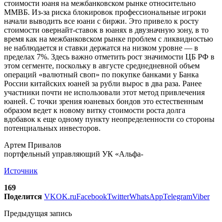
стоимости юаня на межбанковском рынке относительно
ММВБ. Из-за риска блокировок профессиональные игроки
начали выводить все юани с биржи. Это привело к росту
стоимости овернайт-ставок в юанях в двузначную зону, в то
время как на межбанковском рынке проблем с ликвидностью
не наблюдается и ставки держатся на низком уровне — в
пределах 7%. Здесь важно отметить рост значимости ЦБ РФ в
этом сегменте, поскольку в августе среднедневной объем
операций «валютный своп» по покупке банками у Банка
России китайских юаней за рубли вырос в два раза. Ранее
участники почти не использовали этот метод привлечения
юаней. С точки зрения юаневых бондов это естественным
образом ведет к новому витку стоимости роста долга
вдобавок к еще одному пункту неопределенности со стороны
потенциальных инвесторов.
Артем Привалов
портфельный управляющий УК «Альфа-
Источник
169
Поделится
VK
OK.ru
Facebook
Twitter
WhatsApp
Telegram
Viber
Предыдущая запись