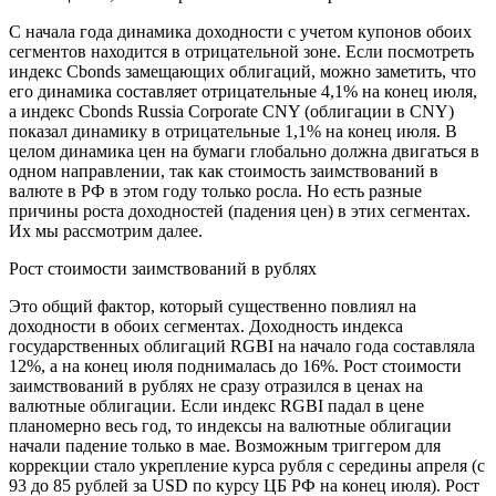
С начала года динамика доходности с учетом купонов обоих
сегментов находится в отрицательной зоне. Если посмотреть
индекс Cbonds замещающих облигаций, можно заметить, что
его динамика составляет отрицательные 4,1% на конец июля,
а индекс Cbonds Russia Corporate CNY (облигации в CNY)
показал динамику в отрицательные 1,1% на конец июля. В
целом динамика цен на бумаги глобально должна двигаться в
одном направлении, так как стоимость заимствований в
валюте в РФ в этом году только росла. Но есть разные
причины роста доходностей (падения цен) в этих сегментах.
Их мы рассмотрим далее.
Рост стоимости заимствований в рублях
Это общий фактор, который существенно повлиял на
доходности в обоих сегментах. Доходность индекса
государственных облигаций RGBI на начало года составляла
12%, а на конец июля поднималась до 16%. Рост стоимости
заимствований в рублях не сразу отразился в ценах на
валютные облигации. Если индекс RGBI падал в цене
планомерно весь год, то индексы на валютные облигации
начали падение только в мае. Возможным триггером для
коррекции стало укрепление курса рубля с середины апреля (с
93 до 85 рублей за USD по курсу ЦБ РФ на конец июля). Рост