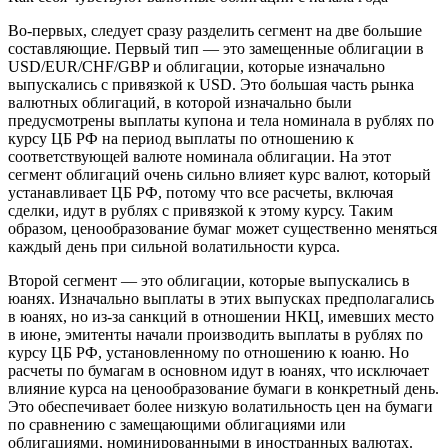
Во-первых, следует сразу разделить сегмент на две большие
составляющие. Первый тип — это замещенные облигации в
USD/EUR/CHF/GBP и облигации, которые изначально
выпускались с привязкой к USD. Это большая часть рынка
валютных облигаций, в которой изначально были
предусмотрены выплаты купона и тела номинала в рублях по
курсу ЦБ РФ на период выплаты по отношению к
соответствующей валюте номинала облигации. На этот
сегмент облигаций очень сильно влияет курс валют, который
устанавливает ЦБ РФ, потому что все расчеты, включая
сделки, идут в рублях с привязкой к этому курсу. Таким
образом, ценообразование бумаг может существенно меняться
каждый день при сильной волатильности курса.
Второй сегмент — это облигации, которые выпускались в
юанях. Изначально выплаты в этих выпусках предполагались
в юанях, но из-за санкций в отношении НКЦ, имевших место
в июне, эмитенты начали производить выплаты в рублях по
курсу ЦБ РФ, установленному по отношению к юаню. Но
расчеты по бумагам в основном идут в юанях, что исключает
влияние курса на ценообразование бумаги в конкретный день.
Это обеспечивает более низкую волатильность цен на бумаги
по сравнению с замещающими облигациями или
облигациями, номинированными в иностранных валютах.