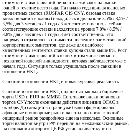
стоимости заимствований четко отслеживался на рынке
юаней в течение всего года. На начало года кривая юаневых
процентных свопов (RUSFAR OIS CNY, базовая ставка
заимствований в юанях) находилась в диапазоне 3,5% / 3,5% /
3,5% для 3 месяцев / 1 года / 3 лет соответственно, а сейчас
соответствующие ставки находятся на уровне 7,8% / 8,5% /
8,8% для 3 месяцев / 1 года / 3 лет соответственно. Это
напрямую отразилось в стоимости последних заимствований
корпоративных эмитентов, где даже для наиболее
качественных эмитентов ставки купона стали выше 8%. Рост
стоимости заимствований в юанях в том числе связан с
нехваткой юаневой ликвидности, которая наблюдается уже с
начала года. Ситуация только ухудшилась после санкций в
отношении НКЦ.
Санкции в отношении НКЦ и новая курсовая реальность
Санкции в отношении НКЦ полностью закрыли биржевые
торги USD и EUR на ММВБ. Есть также риски остановки
торгов CNYпосле окончания действия лицензии OFAC в
октябре. До санкций в стране уже были сформированы
офшорные и оншорные рынки валюты, но после санкций
оншорный рынок раздробился еще на несколько. Основные
торги валютой внутри РФ перешли на межбанковский рынок,
на основании которого ЦБ РФ устанавливает курс на