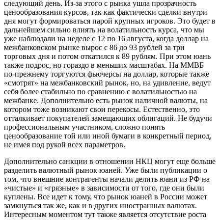
следующий день. Из-за этого с рынка ушла прозрачность
ценообразования курсов, так как фактически сделки внутри
дня могут формироваться парой крупных игроков. Это будет в
дальнейшем сильно влиять на волатильность курса, что мы
уже наблюдали на неделе с 12 по 16 августа, когда доллар на
межбанковском рынке вырос с 86 до 93 рублей за три
торговых дня и потом откатился к 89 рублям. При этом юань
также подрос, но гораздо в меньших масштабах. На ММВБ
по-прежнему торгуются фьючерсы на доллар, которые также
«смотрят» на межбанковский рынок, но, на удивление, ведут
себя более стабильно по сравнению с волатильностью на
межбанке. Дополнительно есть рынок наличной валюты, на
котором тоже возникают свои перекосы. Естественно, это
отталкивает покупателей замещающих облигаций. Не будучи
профессиональным участником, сложно понять
ценообразование той или иной бумаги в конкретный период,
не имея под рукой всех параметров.
Дополнительно санкции в отношении НКЦ могут еще больше
разделить валютный рынок юаней. Уже были публикации о
том, что внешние контрагенты начали делить юани из РФ на
«чистые» и «грязные» в зависимости от того, где они были
куплены. Все идет к тому, что рынок юаней в России может
замкнуться так же, как и в других иностранных валютах.
Интересным моментом тут также является отсутствие роста