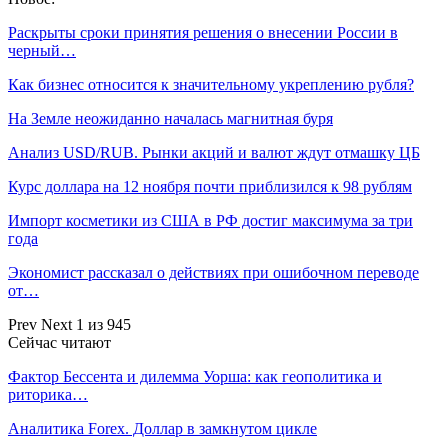
Раскрыты сроки принятия решения о внесении России в
черный…
Как бизнес относится к значительному укреплению рубля?
На Земле неожиданно началась магнитная буря
Анализ USD/RUB. Рынки акций и валют ждут отмашку ЦБ
Курс доллара на 12 ноября почти приблизился к 98 рублям
Импорт косметики из США в РФ достиг максимума за три
года
Экономист рассказал о действиях при ошибочном переводе
от…
Prev
Next
1 из 945
Сейчас читают
Фактор Бессента и дилемма Уорша: как геополитика и
риторика…
Аналитика Forex. Доллар в замкнутом цикле