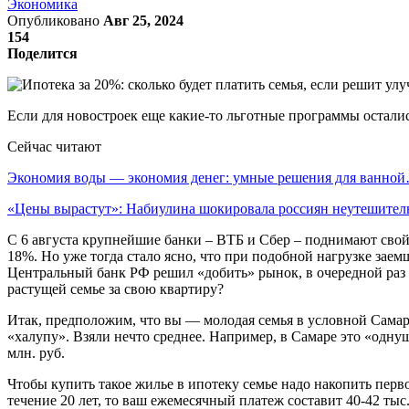
Экономика
Опубликовано
Авг 25, 2024
154
Поделится
Если для новостроек еще какие-то льготные программы остали
Сейчас читают
Экономия воды — экономия денег: умные решения для ванно
«Цены вырастут»: Набиулина шокировала россиян неутешит
С 6 августа крупнейшие банки – ВТБ и Сбер – поднимают свой
18%. Но уже тогда стало ясно, что при подобной нагрузке зае
Центральный банк РФ решил «добить» рынок, в очередной раз 
растущей семье за свою квартиру?
Итак, предположим, что вы — молодая семья в условной Самар
«халупу». Взяли нечто среднее. Например, в Самаре это «однушк
млн. руб.
Чтобы купить такое жилье в ипотеку семье надо накопить перво
течение 20 лет, то ваш ежемесячный платеж составит 40-42 тыс.