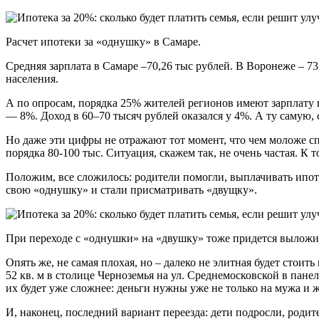
Расчет ипотеки за «однушку» в Самаре.
Средняя зарплата в Самаре ‒70,26 тыс рублей. В Воронеже – 73,
населения.
А по опросам, порядка 25% жителей регионов имеют зарплату в
— 8%. Доход в 60–70 тысяч рублей оказался у 4%. А ту самую,
Но даже эти цифры не отражают тот момент, что чем моложе спе
порядка 80-100 тыс. Ситуация, скажем так, не очень частая. К
Положим, все сложилось: родители помогли, выплачивать ипоте
свою «однушку» и стали присматривать «двущку».
При переходе с «однушки» на «двушку» тоже придется выложи
Опять же, не самая плохая, но – далеко не элитная будет стоит
52 кв. м в столице Черноземья на ул. Среднемосковской в панел
их будет уже сложнее: деньги нужны уже не только на мужа и же
И, наконец, последний вариант переезда: дети подросли, родит