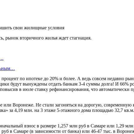
сь, рынок вторичного жилья ждет стагнация.
й…
ельным…
 процент по ипотеке до 20% и более. А ведь совсем недавно ры
мщики будут вынуждены отдать банкам 3-4 суммы долга! И 66% р
повысив в июле ставку рефинансирования, что автоматически пр
е или Воронеже. Не стали загоняться на дорогую, современную 
а» за 4,19 млн. на 3 этаже 5-этажного дома площадью 32,7 кв.м.
начальный взнос в размере 1,257 млн руб в Самаре или 1,29 млн
 руб в Самаре (в зависимости от банка) или 46-47 тыс. в Вороне