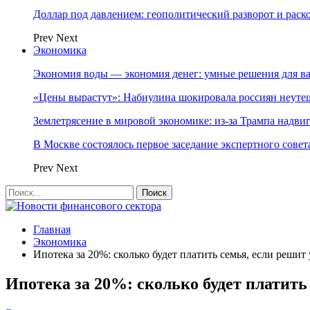
Доллар под давлением: геополитический разворот и рас
Prev
Next
Экономика
Экономия воды — экономия денег: умные решения для в
«Цены вырастут»: Набиулина шокировала россиян неут
Землетрясение в мировой экономике: из-за Трампа надвиг
В Москве состоялось первое заседание экспертного сове
Prev
Next
Главная
Экономика
Ипотека за 20%: сколько будет платить семья, если реш
Ипотека за 20%: сколько будет платит