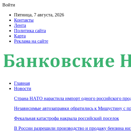
Войти
Пятница, 7 августа, 2026
Контакты
Лента
Политика сайта
Карта
Реклама на сайте
Главная
Новости
Страна НАТО нарастила импорт одного российского про
Независимые автозаправки обратились к Мишустину с п
Фекальная катастрофа накрыла российский поселок
В России разрешили производство и продажу бензина ни