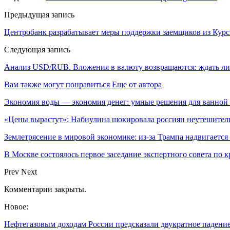
Предыдущая запись
Центробанк разрабатывает меры поддержки заемщиков из Курс
Следующая запись
Анализ USD/RUB. Вложения в валюту возвращаются: ждать ли
Вам также могут понравиться
Еще от автора
Экономия воды — экономия денег: умные решения для ванной
«Цены вырастут»: Набиулина шокировала россиян неутешите
Землетрясение в мировой экономике: из-за Трампа надвигается 
В Москве состоялось первое заседание экспертного совета по
Prev
Next
Комментарии закрыты.
Новое:
Нефтегазовым доходам России предсказали двукратное падени