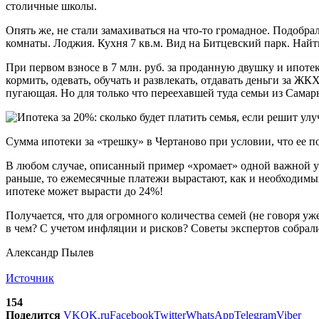
столичные школы.
Опять же, не стали замахиваться на что-то громадное. Подобра
комнаты. Лоджия. Кухня 7 кв.м. Вид на Битцевский парк. Найт
При первом взносе в 7 млн. руб. за проданную двушку и ипотеко
кормить, одевать, обучать и развлекать, отдавать деньги за ЖК
пугающая. Но для только что переехавшей туда семьи из Самар
Сумма ипотеки за «трешку» в Чертаново при условии, что ее п
В любом случае, описанный пример «хромает» одной важной усл
раньше, то ежемесячные платежи вырастают, как и необходимы
ипотеке может вырасти до 24%!
Получается, что для огромного количества семей (не говоря уже
в чем? С учетом инфляции и рисков? Советы экспертов собрали
Александр Пылев
Источник
154
Поделится
VK
OK.ru
Facebook
Twitter
WhatsApp
Telegram
Viber