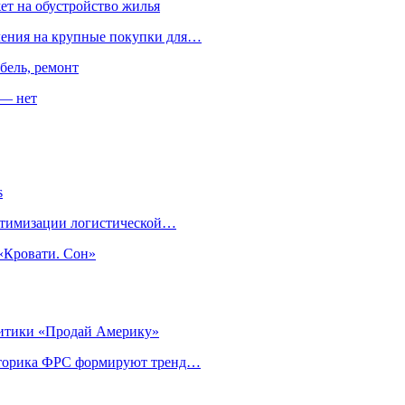
ет на обустройство жилья
пления на крупные покупки для…
бель, ремонт
 — нет
s
оптимизации логистической…
«Кровати. Сон»
литики «Продай Америку»
риторика ФРС формируют тренд…