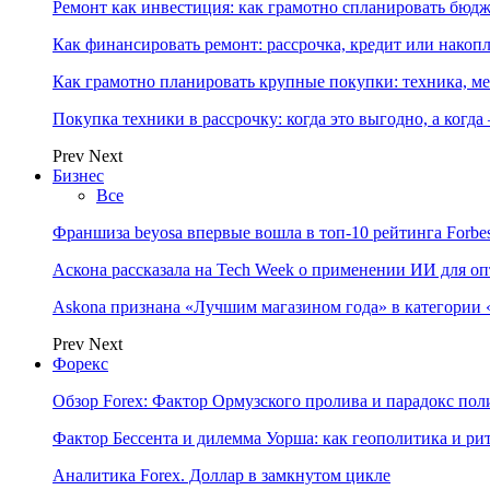
Ремонт как инвестиция: как грамотно спланировать бюдж
Как финансировать ремонт: рассрочка, кредит или нако
Как грамотно планировать крупные покупки: техника, ме
Покупка техники в рассрочку: когда это выгодно, а когда
Prev
Next
Бизнес
Все
Франшиза beyosa впервые вошла в топ-10 рейтинга Forbe
Аскона рассказала на Tech Week о применении ИИ для 
Askona признана «Лучшим магазином года» в категории 
Prev
Next
Форекс
Обзор Forex: Фактор Ормузского пролива и парадокс по
Фактор Бессента и дилемма Уорша: как геополитика и 
Аналитика Forex. Доллар в замкнутом цикле