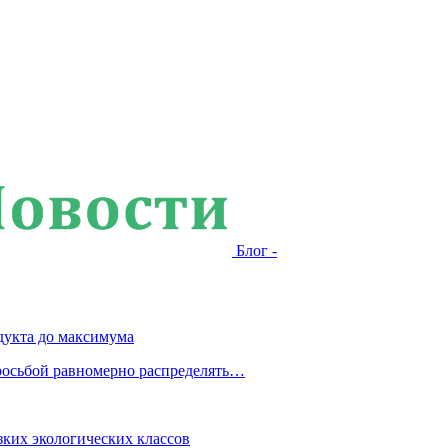
Блог -
дукта до максимума
росьбой равномерно распределять…
зких экологических классов