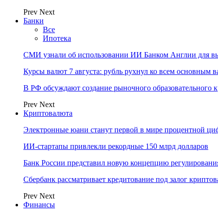
Prev
Next
Банки
Все
Ипотека
СМИ узнали об использовании ИИ Банком Англии для вы
Курсы валют 7 августа: рубль рухнул ко всем основным 
В РФ обсуждают создание рыночного образовательного к
Prev
Next
Криптовалюта
Электронные юани станут первой в мире процентной циф
ИИ-стартапы привлекли рекордные 150 млрд долларов
Банк России представил новую концепцию регулировани
Сбербанк рассматривает кредитование под залог крипто
Prev
Next
Финансы