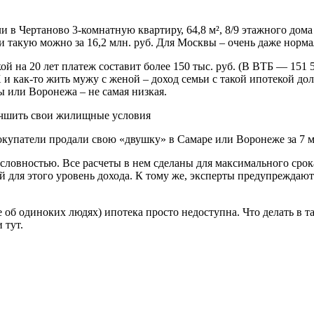
ли в Чертаново 3-комнатную квартиру, 64,8 м², 8/9 этажного до
и такую можно за 16,2 млн. руб. Для Москвы – очень даже норма
й на 20 лет платеж составит более 150 тыс. руб. (В ВТБ — 151 5
Х и как-то жить мужу с женой – доход семьи с такой ипотекой до
ы или Воронежа – не самая низкая.
окупатели продали свою «двушку» в Самаре или Воронеже за 7 м
овностью. Все расчеты в нем сделаны для максимального срока и
й для этого уровень дохода. К тому же, эксперты предупреждаю
 об одиноких людях) ипотека просто недоступна. Что делать в та
 тут.