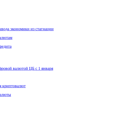
вода экономики из стагнации
валютам
редита
ровой валютой ЦБ с 1 января
я криптовалют
валюты