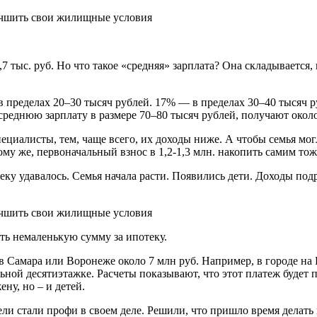
7 тыс. руб. Но что такое «средняя» зарплата? Она складывается,
 пределах 20–30 тысяч рублей. 17% — в пределах 30–40 тысяч р
 среднюю зарплату в размере 70–80 тысяч рублей, получают окол
циалисты, тем, чаще всего, их доходы ниже. А чтобы семья могла
 тому же, первоначальный взнос в 1,2-1,3 млн. накопить самим то
ку удавалось. Семья начала расти. Появились дети. Доходы под
ть немаленькую сумму за ипотеку.
ь в Самара или Воронеже около 7 млн руб. Например, в городе на
ьной десятиэтажке. Расчеты показывают, что этот платеж будет пр
ну, но – и детей.
ели стали профи в своем деле. Решили, что пришло время делать 