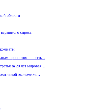
кой области
 взрывного спроса
 комнаты
льным прогнозом — чего…
третья за 20 лет мировая…
 креативной экономике…
е