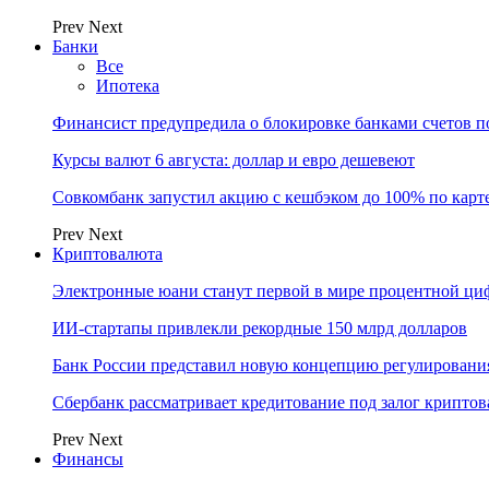
Prev
Next
Банки
Все
Ипотека
Финансист предупредила о блокировке банками счетов п
Курсы валют 6 августа: доллар и евро дешевеют
Совкомбанк запустил акцию с кешбэком до 100% по карт
Prev
Next
Криптовалюта
Электронные юани станут первой в мире процентной циф
ИИ-стартапы привлекли рекордные 150 млрд долларов
Банк России представил новую концепцию регулировани
Сбербанк рассматривает кредитование под залог крипто
Prev
Next
Финансы