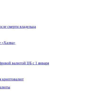
осле смерти владельца
е «Халва»
ровой валютой ЦБ с 1 января
я криптовалют
валюты