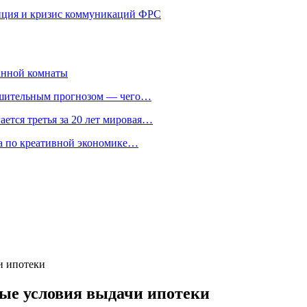
енция и кризис коммуникаций ФРС
анной комнаты
ешительным прогнозом — чего…
ается третья за 20 лет мировая…
та по креативной экономике…
и ипотеки
вые условия выдачи ипотеки