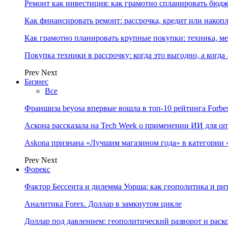
Ремонт как инвестиция: как грамотно спланировать бюдж
Как финансировать ремонт: рассрочка, кредит или нако
Как грамотно планировать крупные покупки: техника, ме
Покупка техники в рассрочку: когда это выгодно, а когда
Prev
Next
Бизнес
Все
Франшиза beyosa впервые вошла в топ-10 рейтинга Forbe
Аскона рассказала на Tech Week о применении ИИ для 
Askona признана «Лучшим магазином года» в категории 
Prev
Next
Форекс
Фактор Бессента и дилемма Уорша: как геополитика и 
Аналитика Forex. Доллар в замкнутом цикле
Доллар под давлением: геополитический разворот и рас