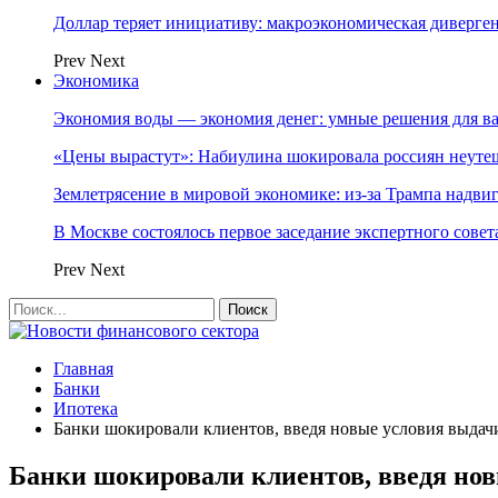
Доллар теряет инициативу: макроэкономическая диверг
Prev
Next
Экономика
Экономия воды — экономия денег: умные решения для в
«Цены вырастут»: Набиулина шокировала россиян неут
Землетрясение в мировой экономике: из-за Трампа надвиг
В Москве состоялось первое заседание экспертного сове
Prev
Next
Главная
Банки
Ипотека
Банки шокировали клиентов, введя новые условия выдач
Банки шокировали клиентов, введя но