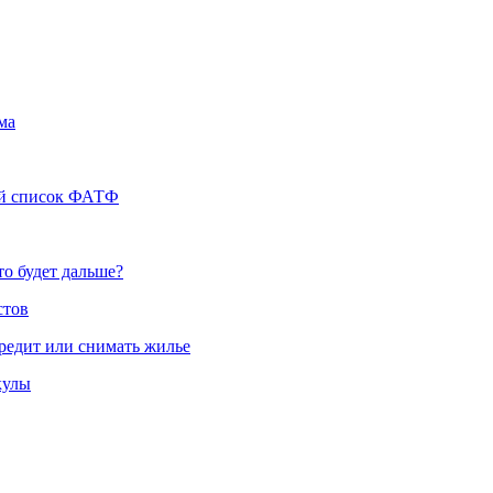
ма
ый список ФАТФ
то будет дальше?
стов
кредит или снимать жилье
кулы