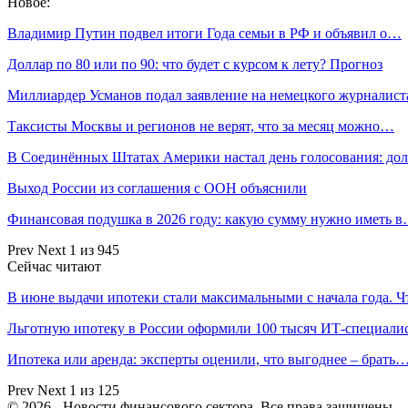
Новое:
Владимир Путин подвел итоги Года семьи в РФ и объявил о…
Доллар по 80 или по 90: что будет с курсом к лету? Прогноз
Миллиардер Усманов подал заявление на немецкого журналис
Таксисты Москвы и регионов не верят, что за месяц можно…
В Соединённых Штатах Америки настал день голосования: до
Выход России из соглашения с ООН объяснили
Финансовая подушка в 2026 году: какую сумму нужно иметь 
Prev
Next
1 из 945
Сейчас читают
В июне выдачи ипотеки стали максимальными с начала года. 
Льготную ипотеку в России оформили 100 тысяч ИТ-специали
Ипотека или аренда: эксперты оценили, что выгоднее – брать
Prev
Next
1 из 125
© 2026 - Новости финансового сектора. Все права защищены.