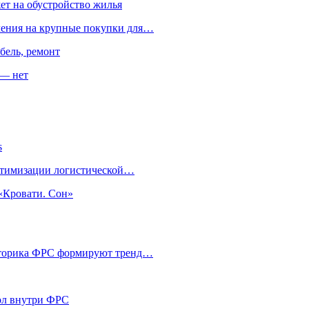
ет на обустройство жилья
пления на крупные покупки для…
бель, ремонт
 — нет
s
оптимизации логистической…
«Кровати. Сон»
риторика ФРС формируют тренд…
кол внутри ФРС