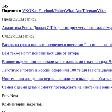
145
Поделится
VK
OK.ru
Facebook
Twitter
WhatsApp
Telegram
Viber
Предыдущая запись
Аналитика Forex. Доллар США достиг двухмесячного максиму
Следующая запись
Раскрыты сроки принятия решения о внесении России в черн
Вам также могут понравиться
Еще от автора
В июне выдачи ипотеки стали максимальными с начала года. Ч
Льготную ипотеку в России оформили 100 тысяч ИТ-специали
Ипотека или аренда: эксперты оценили, что выгоднее – брать 
Семьи с двумя детьми смогут претендовать на ипотечные кани
Prev
Next
Комментарии закрыты.