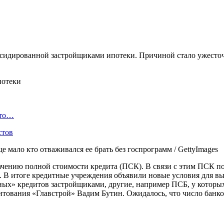
убсидированной застройщиками ипотеки. Причиной стало ужесто
Что…
стов
мало кто отваживался ее брать без госпрограмм / GettyImages
ачению полной стоимости кредита (ПСК). В связи с этим ПСК по
 В итоге кредитные учреждения объявили новые условия для выд
ных» кредитов застройщиками, другие, например ПСБ, у которы
итования «Главстрой» Вадим Бутин. Ожидалось, что число банко