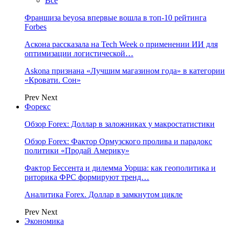
Все
Франшиза beyosa впервые вошла в топ-10 рейтинга
Forbes
Аскона рассказала на Tech Week о применении ИИ для
оптимизации логистической…
Askona признана «Лучшим магазином года» в категории
«Кровати. Сон»
Prev
Next
Форекс
Обзор Forex: Доллар в заложниках у макростатистики
Обзор Forex: Фактор Ормузского пролива и парадокс
политики «Продай Америку»
Фактор Бессента и дилемма Уорша: как геополитика и
риторика ФРС формируют тренд…
Аналитика Forex. Доллар в замкнутом цикле
Prev
Next
Экономика