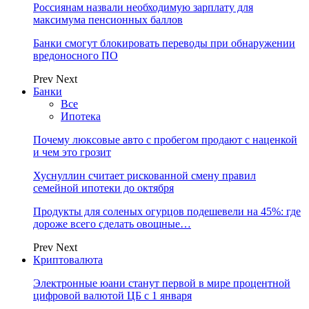
Россиянам назвали необходимую зарплату для
максимума пенсионных баллов
Банки смогут блокировать переводы при обнаружении
вредоносного ПО
Prev
Next
Банки
Все
Ипотека
Почему люксовые авто с пробегом продают с наценкой
и чем это грозит
Хуснуллин считает рискованной смену правил
семейной ипотеки до октября
Продукты для соленых огурцов подешевели на 45%: где
дороже всего сделать овощные…
Prev
Next
Криптовалюта
Электронные юани станут первой в мире процентной
цифровой валютой ЦБ с 1 января