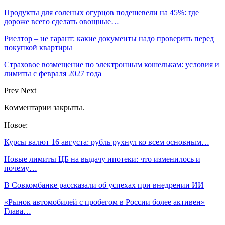
Продукты для соленых огурцов подешевели на 45%: где
дороже всего сделать овощные…
Риелтор – не гарант: какие документы надо проверить перед
покупкой квартиры
Страховое возмещение по электронным кошелькам: условия и
лимиты с февраля 2027 года
Prev
Next
Комментарии закрыты.
Новое:
Курсы валют 16 августа: рубль рухнул ко всем основным…
Новые лимиты ЦБ на выдачу ипотеки: что изменилось и
почему…
В Совкомбанке рассказали об успехах при внедрении ИИ
«Рынок автомобилей с пробегом в России более активен»
Глава…