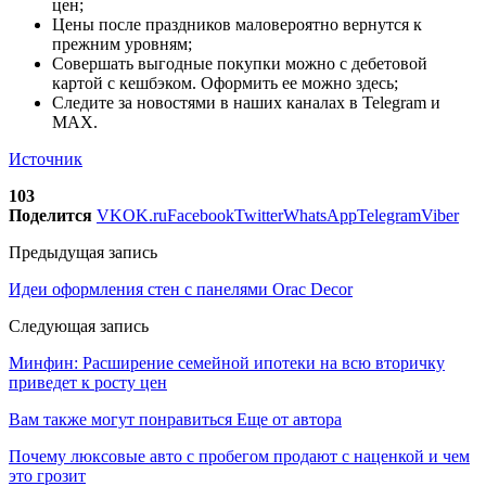
цен;
Цены после праздников маловероятно вернутся к
прежним уровням;
Совершать выгодные покупки можно с дебетовой
картой с кешбэком. Оформить ее можно здесь;
Следите за новостями в наших каналах в Telegram и
MAX.
Источник
103
Поделится
VK
OK.ru
Facebook
Twitter
WhatsApp
Telegram
Viber
Предыдущая запись
Идеи оформления стен с панелями Orac Decor
Следующая запись
Минфин: Расширение семейной ипотеки на всю вторичку
приведет к росту цен
Вам также могут понравиться
Еще от автора
Почему люксовые авто с пробегом продают с наценкой и чем
это грозит