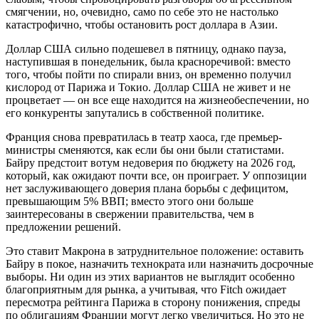
смягчении, но, очевидно, само по себе это не настолько
катастрофично, чтобы остановить рост доллара в Азии.
Доллар США сильно подешевел в пятницу, однако пауза,
наступившая в понедельник, была красноречивой: вместо
того, чтобы пойти по спирали вниз, он временно получил
кислород от Парижа и Токио. Доллар США не живет и не
процветает — он все еще находится на жизнеобеспечении, но
его конкуренты запутались в собственной политике.
Франция снова превратилась в театр хаоса, где премьер-
министры сменяются, как если бы они были статистами.
Байру предстоит вотум недоверия по бюджету на 2026 год,
который, как ожидают почти все, он проиграет. У оппозиции
нет заслуживающего доверия плана борьбы с дефицитом,
превышающим 5% ВВП; вместо этого они больше
заинтересованы в свержении правительства, чем в
предложении решений.
Это ставит Макрона в затруднительное положение: оставить
Байру в покое, назначить технократа или назначить досрочные
выборы. Ни один из этих вариантов не выглядит особенно
благоприятным для рынка, а учитывая, что Fitch ожидает
пересмотра рейтинга Парижа в сторону понижения, спреды
по облигациям Франции могут легко увеличиться. Но это не