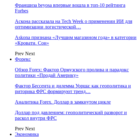
Франшиза beyosa впервые вошла в топ-10 рейтинга
Forbes
Аскона рассказала на Tech Week о применении ИИ для
оптимизации логистической…
Askona признана «Лучшим магазином года» в категории
«Кровати. Сон»
Prev
Next
Форекс
Обзор Forex: Фактор Ормузского пролива и парадокс
политики «Продай Америку»
Фактор Бессента и дилемма Уорша: как геополитика и
риторика ФРС формируют тренд…
Аналитика Forex. Доллар в замкнутом цикле
Доллар под давлением: геополитический разворот и
раскол внутри ФРС
Prev
Next
Экономика