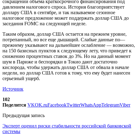
сокращении объема краткосрочного финансирования под
давлением налогового спроса. История благоприятствует
доллару США в сентябре, и так называемое сезонное
налоговое предложение может поддержать доллар США до
заседания FOMC на следующей неделе.
Таким образом, доллар США остается на прежнем уровне,
потрепанный, но все еще дышащий. Слабые данные по—
прежнему указывают на дальнейшее ослабление — возможно,
на 150 базисных пунктов к следующему лету, что приведет к
снижению процентных ставок до 3%. Но на данный момент
шум в Париже и беспорядки в Токио дают достаточно
кислорода, чтобы удержать доллар США от обвала в начале
недели, но доллар США готов к тому, что ему будет нанесен
серьезный ущерб.
Источник
102
Поделится
VK
OK.ru
Facebook
Twitter
WhatsApp
Telegram
Viber
Предыдущая запись
Эксперт оценил риски стабильности российской банковской
системы