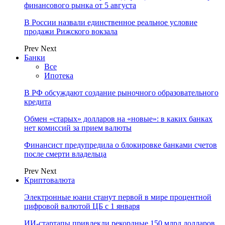
финансового рынка от 5 августа
В России назвали единственное реальное условие
продажи Рижского вокзала
Prev
Next
Банки
Все
Ипотека
В РФ обсуждают создание рыночного образовательного
кредита
Обмен «старых» долларов на «новые»: в каких банках
нет комиссий за прием валюты
Финансист предупредила о блокировке банками счетов
после смерти владельца
Prev
Next
Криптовалюта
Электронные юани станут первой в мире процентной
цифровой валютой ЦБ с 1 января
ИИ-стартапы привлекли рекордные 150 млрд долларов