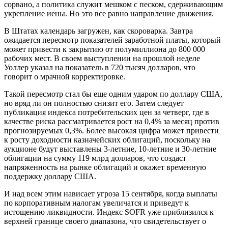
сорвано, а политика служит мешком с песком, сдерживающим
укрепление иены. Но это все равно направление движения.
В Штатах календарь загружен, как скороварка. Завтра
ожидается пересмотр показателей заработной платы, который
может привести к закрытию от полумиллиона до 800 000
рабочих мест. В своем выступлении на прошлой неделе
Уоллер указал на показатель в 720 тысяч долларов, что
говорит о мрачной корректировке.
Такой пересмотр стал бы еще одним ударом по доллару США,
но вряд ли он полностью снизит его. Затем следует
публикация индекса потребительских цен за четверг, где в
качестве риска рассматривается рост на 0,4% за месяц против
прогнозируемых 0,3%. Более высокая цифра может привести
к росту доходности казначейских облигаций, поскольку на
аукционе будут выставлены 3-летние, 10-летние и 30-летние
облигации на сумму 119 млрд долларов, что создаст
напряженность на рынке облигаций и окажет временную
поддержку доллару США.
И над всем этим нависает угроза 15 сентября, когда выплаты
по корпоративным налогам увеличатся и приведут к
истощению ликвидности. Индекс SOFR уже приблизился к
верхней границе своего диапазона, что свидетельствует о