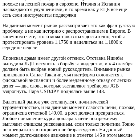
похоже на лесной пожар в еврозоне. Италия и Испания
наслаждаются улучшениями, в то время как у ЕЦБ все еще
есть свои инструменты поддержки.
На данный момент рынок рассматривает это как французскую
проблему, а не как историю с распространением в Европе. В
конечном счете, этого может оказаться достаточно, чтобы
протестировать уровень 1,1750 и нацелиться на 1,1800 к
середине недели
Японская драма имеет другой оттенок. Отставка Ишибы
вынудила ЛДП вступить в борьбу за лидерство, и к 4 октября
должен быть выбран новый руководитель. Внимание рынка
приковано к Санае Такаичи, чья платформа склоняется к
фискальной экспансии и более медленному отказу от легких
денег — два слова, которые заставляют трейдеров JGB
вздрогнуть. Пара USD/JPY поднялась выше 148.
Валютный рынок уже столкнулся с политической
турбулентностью, и на данный момент слабость иены, похоже,
ограничена отметкой 149,00, а рост должен прекратиться.
Любое повышение курса доллара к иене по-прежнему
выглядит слишком рискованным, если только политика Токио
не превратится в откровенное безрассудство. На данный
момент долгожданное движение к отметке 145 в этом месяце