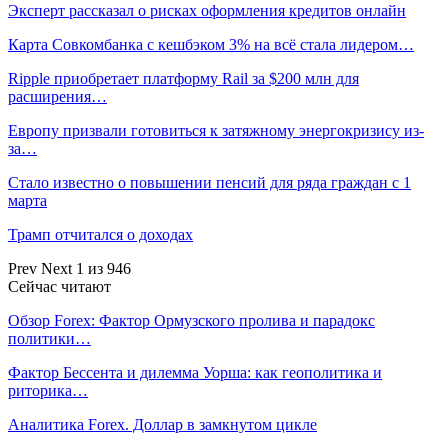
Эксперт рассказал о рисках оформления кредитов онлайн
Карта Совкомбанка с кешбэком 3% на всё стала лидером…
Ripple приобретает платформу Rail за $200 млн для
расширения…
Европу призвали готовиться к затяжному энергокризису из-
за…
Стало известно о повышении пенсий для ряда граждан с 1
марта
Трамп отчитался о доходах
Prev
Next
1 из 946
Сейчас читают
Обзор Forex: Фактор Ормузского пролива и парадокс
политики…
Фактор Бессента и дилемма Уорша: как геополитика и
риторика…
Аналитика Forex. Доллар в замкнутом цикле