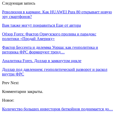
Следующая запись
Революция в кармане. Как HUAWEI Pura 80 открывает новую
эру смартфонов?
Вам также могут понравиться
Еще от автора
Обзор Forex: Фактор Ормузского пролива и парадокс
политики «Продай Америку»
Фактор Бессента и дилемма Уорша: как геополитика и
риторика ФРС формируют тренд…
Аналитика Forex. Доллар в замкнутом цикле
Доллар под давлением: геополитический разворот и раскол
внутри ФРС
Prev
Next
Комментарии закрыты.
Новое:
Количество больших инвесторов биткойнов поднимается до…