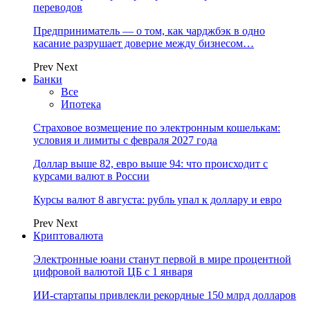
переводов
Предприниматель — о том, как чарджбэк в одно
касание разрушает доверие между бизнесом…
Prev
Next
Банки
Все
Ипотека
Страховое возмещение по электронным кошелькам:
условия и лимиты с февраля 2027 года
Доллар выше 82, евро выше 94: что происходит с
курсами валют в России
Курсы валют 8 августа: рубль упал к доллару и евро
Prev
Next
Криптовалюта
Электронные юани станут первой в мире процентной
цифровой валютой ЦБ с 1 января
ИИ-стартапы привлекли рекордные 150 млрд долларов