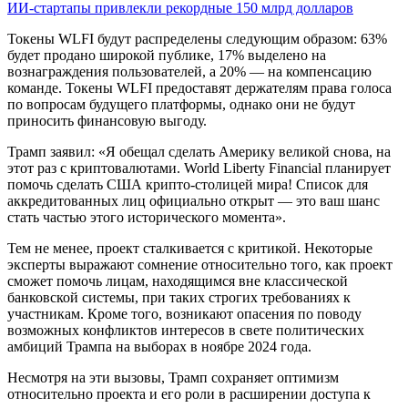
ИИ-стартапы привлекли рекордные 150 млрд долларов
Токены WLFI будут распределены следующим образом: 63%
будет продано широкой публике, 17% выделено на
вознаграждения пользователей, а 20% — на компенсацию
команде. Токены WLFI предоставят держателям права голоса
по вопросам будущего платформы, однако они не будут
приносить финансовую выгоду.
Трамп заявил: «Я обещал сделать Америку великой снова, на
этот раз с криптовалютами. World Liberty Financial планирует
помочь сделать CША крипто-столицей мира! Список для
аккредитованных лиц официально открыт — это ваш шанс
стать частью этого исторического момента».
Тем не менее, проект сталкивается с критикой. Некоторые
эксперты выражают сомнение относительно того, как проект
сможет помочь лицам, находящимся вне классической
банковской системы, при таких строгих требованиях к
участникам. Кроме того, возникают опасения по поводу
возможных конфликтов интересов в свете политических
амбиций Трампа на выборах в ноябре 2024 года.
Несмотря на эти вызовы, Трамп сохраняет оптимизм
относительно проекта и его роли в расширении доступа к