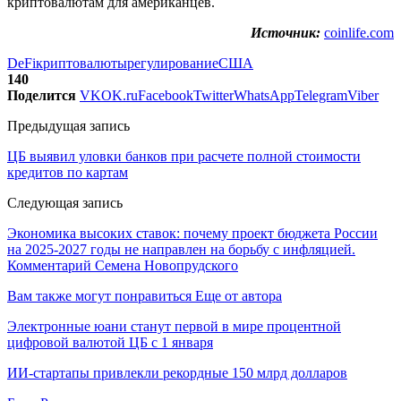
криптовалютам для американцев.
Источник:
coinlife.com
DeFi
криптовалюты
регулирование
США
140
Поделится
VK
OK.ru
Facebook
Twitter
WhatsApp
Telegram
Viber
Предыдущая запись
ЦБ выявил уловки банков при расчете полной стоимости
кредитов по картам
Следующая запись
Экономика высоких ставок: почему проект бюджета России
на 2025-2027 годы не направлен на борьбу с инфляцией.
Комментарий Семена Новопрудского
Вам также могут понравиться
Еще от автора
Электронные юани станут первой в мире процентной
цифровой валютой ЦБ с 1 января
ИИ-стартапы привлекли рекордные 150 млрд долларов