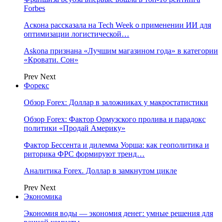
Forbes
Аскона рассказала на Tech Week о применении ИИ для
оптимизации логистической…
Askona признана «Лучшим магазином года» в категории
«Кровати. Сон»
Prev
Next
Форекс
Обзор Forex: Доллар в заложниках у макростатистики
Обзор Forex: Фактор Ормузского пролива и парадокс
политики «Продай Америку»
Фактор Бессента и дилемма Уорша: как геополитика и
риторика ФРС формируют тренд…
Аналитика Forex. Доллар в замкнутом цикле
Prev
Next
Экономика
Экономия воды — экономия денег: умные решения для