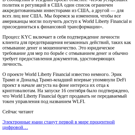
политик и регуляций в США один список ограничен
аккредитованными инвесторами из США, а другой — для
всех лиц вне США. Мы боремся за изменения, чтобы все
американцы могли получить доступ к World Liberty Financial и
присоединиться к финансовой трансформации».
Процесс KYC включает в себя подтверждение личности
клиента для предотвращения незаконных действий, таких как
отмывание денег и мошенничество. Это юридическое
требование для мер по борьбе с отмыванием денег и обычно
требует предоставления документов, удостоверяющих
личность.
О проекте World Liberty Financial известно немного. Эрик
Трамп и Дональд Трамп-младший впервые упомянули DeFi
проект в начале августа на фоне интереса их отца к
криптовалютам. На запуске 16 сентября было подтверждено,
что World Liberty Financial будет продавать не передаваемый
токен управления под названием WLFI.
Сейчас читают
Электронные юани станут первой в мире процентной
цифровой…