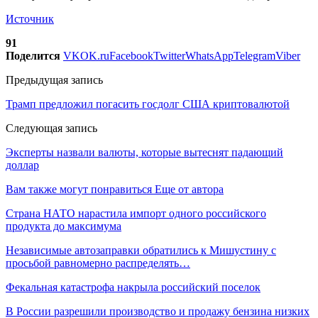
Источник
91
Поделится
VK
OK.ru
Facebook
Twitter
WhatsApp
Telegram
Viber
Предыдущая запись
Трамп предложил погасить госдолг США криптовалютой
Следующая запись
Эксперты назвали валюты, которые вытеснят падающий
доллар
Вам также могут понравиться
Еще от автора
Страна НАТО нарастила импорт одного российского
продукта до максимума
Независимые автозаправки обратились к Мишустину с
просьбой равномерно распределять…
Фекальная катастрофа накрыла российский поселок
В России разрешили производство и продажу бензина низких