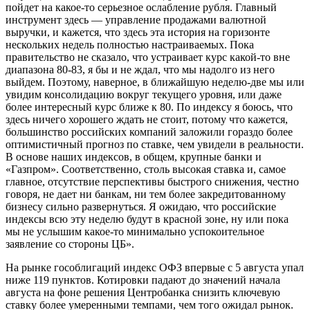
пойдет на какое-то серьезное ослабление рубля. Главный
инструмент здесь — управление продажами валютной
выручки, и кажется, что здесь эта история на горизонте
нескольких недель полностью настраиваемых. Пока
правительство не сказало, что устраивает курс какой-то вне
диапазона 80-83, я бы и не ждал, что мы надолго из него
выйдем. Поэтому, наверное, в ближайшую неделю-две мы или
увидим консолидацию вокруг текущего уровня, или даже
более интересный курс ближе к 80. По индексу я боюсь, что
здесь ничего хорошего ждать не стоит, потому что кажется,
большинство российских компаний заложили гораздо более
оптимистичный прогноз по ставке, чем увидели в реальности.
В основе наших индексов, в общем, крупные банки и
«Газпром». Соответственно, столь высокая ставка и, самое
главное, отсутствие перспективы быстрого снижения, честно
говоря, не дает ни банкам, ни тем более закредитованному
бизнесу сильно развернуться. Я ожидаю, что российские
индексы всю эту неделю будут в красной зоне, ну или пока
мы не услышим какое-то минимально успокоительное
заявление со стороны ЦБ».
На рынке гособлигаций индекс ОФЗ впервые с 5 августа упал
ниже 119 пунктов. Котировки падают до значений начала
августа на фоне решения Центробанка снизить ключевую
ставку более умеренными темпами, чем того ожидал рынок.