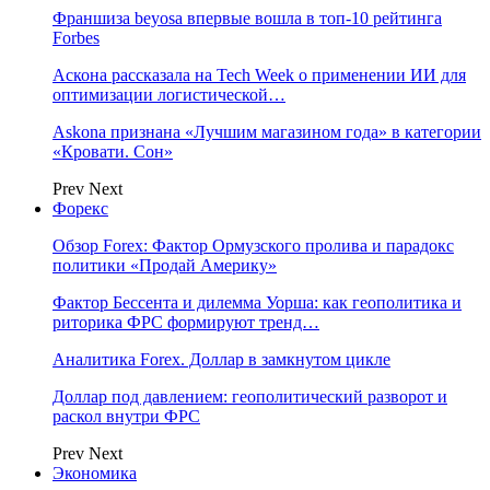
Франшиза beyosa впервые вошла в топ-10 рейтинга
Forbes
Аскона рассказала на Tech Week о применении ИИ для
оптимизации логистической…
Askona признана «Лучшим магазином года» в категории
«Кровати. Сон»
Prev
Next
Форекс
Обзор Forex: Фактор Ормузского пролива и парадокс
политики «Продай Америку»
Фактор Бессента и дилемма Уорша: как геополитика и
риторика ФРС формируют тренд…
Аналитика Forex. Доллар в замкнутом цикле
Доллар под давлением: геополитический разворот и
раскол внутри ФРС
Prev
Next
Экономика