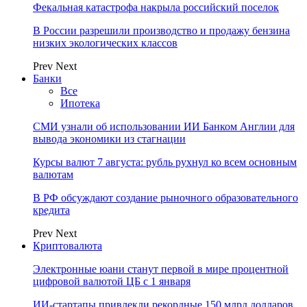
Фекальная катастрофа накрыла российский поселок
В России разрешили производство и продажу бензина
низких экологических классов
Prev
Next
Банки
Все
Ипотека
СМИ узнали об использовании ИИ Банком Англии для
вывода экономики из стагнации
Курсы валют 7 августа: рубль рухнул ко всем основным
валютам
В РФ обсуждают создание рыночного образовательного
кредита
Prev
Next
Криптовалюта
Электронные юани станут первой в мире процентной
цифровой валютой ЦБ с 1 января
ИИ-стартапы привлекли рекордные 150 млрд долларов