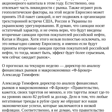
акционерного капитала в этом году. Естественно, она
отвлекает часть ликвидности с рынка. Также играют роль
геополитические факторы, на этой неделе Евросоюз может
принять 19-й пакет санкций, и нет подвижек в организации
трехсторонней встречи США, России и Украины по
украинскому урегулированию. Я думаю, что санкции носят
остаточный характер, и не очень верю, что будут введены
вторичные санкции против покупателей российской нефти,
Китая и Индии. Хотя этого нельзя полностью исключать, но
это невыгодно самому Евросоюзу, и именно если будут
приняты вторичные санкции против покупателей российской
нефти, то тогда, может быть, эффект будет более серьезным,
чем сейчас ожидает рынок».
О прогнозах на текущую неделю — директор по анализу
финансовых рынков и макроэкономики «Ф-Брокер»
Александр Тимофеев:
Александр Тимофеев директор по анализу финансовых
рынков и макроэкономики «Ф-Брокер» «Правительство,
кажется, своих таргетов не меняло, и эти таргеты лежат где-то
на уровнях около 82 рублей за доллар. Дело в том, что любые
негативные тренды в рубле сразу же обрушат все наши
экономические успехи, которые заключаются в низкой
инфляции. Соответственно, я не думаю, что правительство