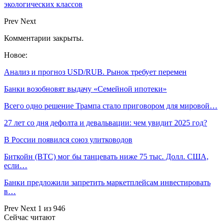
экологических классов
Prev
Next
Комментарии закрыты.
Новое:
Анализ и прогноз USD/RUB. Рынок требует перемен
Банки возобновят выдачу «Семейной ипотеки»
Всего одно решение Трампа стало приговором для мировой…
27 лет со дня дефолта и девальвации: чем увидит 2025 год?
В России появился союз улитководов
Биткойн (BTC) мог бы танцевать ниже 75 тыс. Долл. США,
если…
Банки предложили запретить маркетплейсам инвестировать
в…
Prev
Next
1 из 946
Сейчас читают