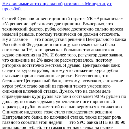
Независимые автозаправки обратились к Мишустину с
просьбой…
Сергей Суверов инвестиционный стратег УК «Арикапитал»
«Укрепление рубля носит две причины. Во-первых, это
технический фактор, рубль сейчас достаточно сильно просел
неделей раньше, поэтому технически он должен отскочить.
Ну а главное — это последствия решения Центрального банка
Российской Федерации в пятницу, ключевая ставка была
снижена на 1%, в то время как большинство аналитиков
ждало снижения на 2%. И более того, регулятор даже заявил,
что снижение на 2% даже не рассматривалось, поэтому
риторика достаточно жесткая. Я думаю, Центральный банк
следит за курсом рубля, потому что снижение курса рубля
вызывает проинфляционные риски. Естественно, это
беспокоит Центральный банк, поэтому, возможно, снижение
курса рубля стало одной из причин такого умеренного
снижения ключевой ставки. Думаю, что на самом деле
справедливый курс рубля все-таки составляет 90-95 рублей по
доллару, поэтому я думаю, укрепление носит временный
характер, а рубль может этой осенью вернуться к снижению.
Снижение индексов тоже стало последствием решения
Центрального банка по ключевой ставке, также играет роль
главного события этой недели — это SPO банка ВТБ на 80-90
миллиардов рублей, это самая крупная сделка на рынке