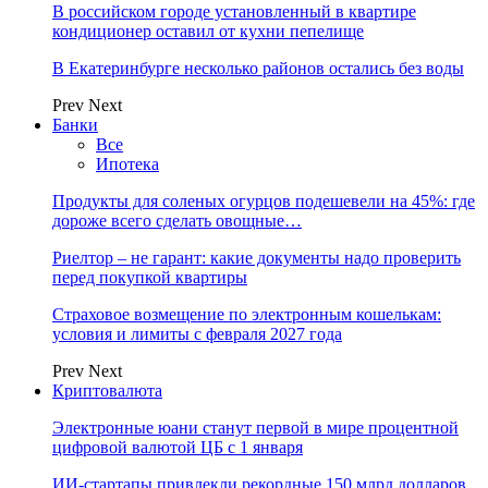
В российском городе установленный в квартире
кондиционер оставил от кухни пепелище
В Екатеринбурге несколько районов остались без воды
Prev
Next
Банки
Все
Ипотека
Продукты для соленых огурцов подешевели на 45%: где
дороже всего сделать овощные…
Риелтор – не гарант: какие документы надо проверить
перед покупкой квартиры
Страховое возмещение по электронным кошелькам:
условия и лимиты с февраля 2027 года
Prev
Next
Криптовалюта
Электронные юани станут первой в мире процентной
цифровой валютой ЦБ с 1 января
ИИ-стартапы привлекли рекордные 150 млрд долларов