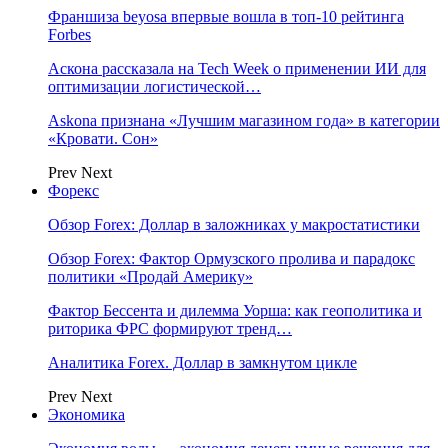
Франшиза beyosa впервые вошла в топ-10 рейтинга
Forbes
Аскона рассказала на Tech Week о применении ИИ для
оптимизации логистической…
Askona признана «Лучшим магазином года» в категории
«Кровати. Сон»
Prev
Next
Форекс
Обзор Forex: Доллар в заложниках у макростатистики
Обзор Forex: Фактор Ормузского пролива и парадокс
политики «Продай Америку»
Фактор Бессента и дилемма Уорша: как геополитика и
риторика ФРС формируют тренд…
Аналитика Forex. Доллар в замкнутом цикле
Prev
Next
Экономика