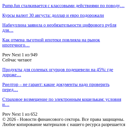
Pump.fun сталкивается с классовыми действиями по поводу…
Курсы валют 30 августа: доллар и евро подорожали
Набиуллина заявила о необязательности цифрового рубля
для…
Как отмена льготной ипотеки повлияла на рынок
ипотечного…
Prev
Next
1 из 949
Сейчас читают
Продукты для соленых огурцов подешевели на 45%: где
дороже…
Риелтор – не гарант: какие документы надо проверить
перед…
Страховое возмещение по электронным кошелькам: условия
и…
Prev
Next
1 из 652
© 2026 - Новости финансового сектора. Все права защищены.
Любое копирование материалов с нашего ресурса разрешается