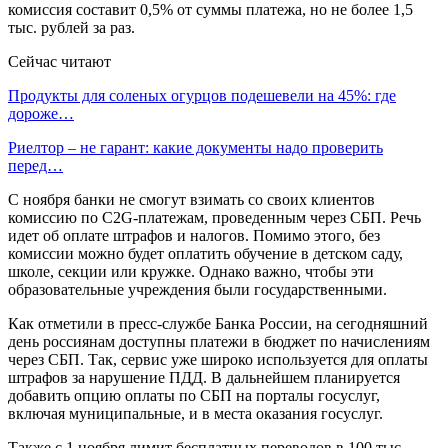
комиссия составит 0,5% от суммы платежа, но не более 1,5
тыс. рублей за раз.
Сейчас читают
Продукты для соленых огурцов подешевели на 45%: где
дороже…
Риелтор – не гарант: какие документы надо проверить
перед…
С ноября банки не смогут взимать со своих клиентов
комиссию по C2G-платежам, проведенным через СБП. Речь
идет об оплате штрафов и налогов. Помимо этого, без
комиссии можно будет оплатить обучение в детском саду,
школе, секции или кружке. Однако важно, чтобы эти
образовательные учреждения были государственными.
Как отметили в пресс-службе Банка России, на сегодняшний
день россиянам доступны платежи в бюджет по начислениям
через СБП. Так, сервис уже широко используется для оплаты
штрафов за нарушение ПДД. В дальнейшем планируется
добавить опцию оплаты по СБП на порталы госуслуг,
включая муниципальные, и в места оказания госуслуг.
Также с 1 ноября лимит бесплатных переводов в 100 тыс.