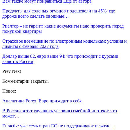
Вам также могут понравиться
Еще от автора
Продукты для соленых огурцов подешевели на 45%: где
дороже всего сделать овощные…
Риелтор – не гарант: какие документы надо проверить перед
покупкой квартиры
Страховое возмещение по электронным кошелькам: условия и
лимиты с февраля 2027 года
Доллар выше 82, евро выше 94: что происходит с курсами
валют в России
Prev
Next
Комментарии закрыты.
Новое:
Аналитика Forex. Евро приходит в себя
В России хотят улучшить условия семейной ипотеки: что
может…
Euractiv: уже семь стран ЕС не поддерживают изъятие…