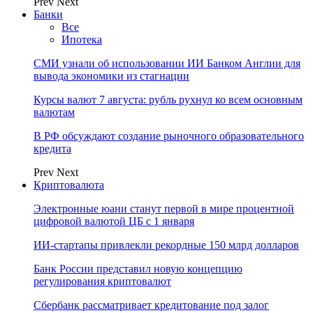
Prev
Next
Банки
Все
Ипотека
СМИ узнали об использовании ИИ Банком Англии для
вывода экономики из стагнации
Курсы валют 7 августа: рубль рухнул ко всем основным
валютам
В РФ обсуждают создание рыночного образовательного
кредита
Prev
Next
Криптовалюта
Электронные юани станут первой в мире процентной
цифровой валютой ЦБ с 1 января
ИИ-стартапы привлекли рекордные 150 млрд долларов
Банк России представил новую концепцию
регулирования криптовалют
Сбербанк рассматривает кредитование под залог