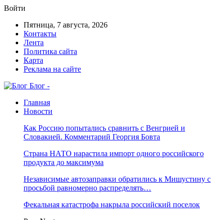
Войти
Пятница, 7 августа, 2026
Контакты
Лента
Политика сайта
Карта
Реклама на сайте
Блог -
Главная
Новости
Как Россию попытались сравнить с Венгрией и
Словакией. Комментарий Георгия Бовта
Страна НАТО нарастила импорт одного российского
продукта до максимума
Независимые автозаправки обратились к Мишустину с
просьбой равномерно распределять…
Фекальная катастрофа накрыла российский поселок