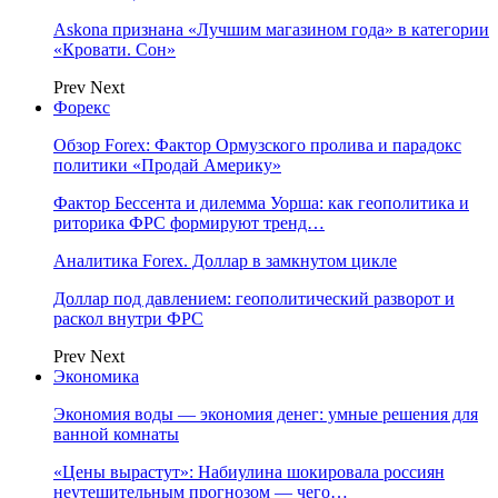
Askona признана «Лучшим магазином года» в категории
«Кровати. Сон»
Prev
Next
Форекс
Обзор Forex: Фактор Ормузского пролива и парадокс
политики «Продай Америку»
Фактор Бессента и дилемма Уорша: как геополитика и
риторика ФРС формируют тренд…
Аналитика Forex. Доллар в замкнутом цикле
Доллар под давлением: геополитический разворот и
раскол внутри ФРС
Prev
Next
Экономика
Экономия воды — экономия денег: умные решения для
ванной комнаты
«Цены вырастут»: Набиулина шокировала россиян
неутешительным прогнозом — чего…