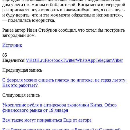
дом у леса с камином и библиотекой. Когда меня в очередной
раз пригласят поучаствовать в каком-нибудь шоу, я соглашусь
и буду верить, что и эта моя мечта обязательно исполнится»,
— поделилась юмористка.
Ранее актер Иван Стебунов сообщил, что хотел бы построить
загородный дом.
Источник
85
Поделится
VK
OK.ru
Facebook
Twitter
WhatsApp
Telegram
Viber
Предыдущая запись
С февраля можно снизить платеж по ипотеке, не теряя льготу:
Как это работает?
Следующая запись
Укрепление рубля и антирекорд экономики Китая. Обзор
финансового рынка от 19 января
Вам также могут понравиться
Еще от автора
Как Россию попытались сравнить с Венгрией и Словакией.