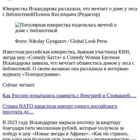
Юмористка Искандарова рассказала, что мечтает о доме у леса
с библиотекойПолина Кислицына (Редактор)
Фото: Nikolay Gyngazov / Global Look Press
Известная российская юмористка, бывшая участница КВН,
звезда шоу «Comedy Баттл» и Comedy Woman Евгения
Искандарова заявила, что мечтает обзавестись домом у леса с
библиотекой. О своем желании она рассказала в интервью
журналу «Телепрограмма».
Сейчас читают
Как Россию попытались сравнить с Венгрией и Словакией.…
Страна НАТО нарастила импорт одного российского
продукта до…
В 2023 году Искандарова закрыла ипотеку за квартиру
благодаря пяти миллионам рублей, которые получила за
победу в шоу «Новые звезды в Африке». «Как ни странно,
еще одна моя большая цель тоже связана с недвижимостью —