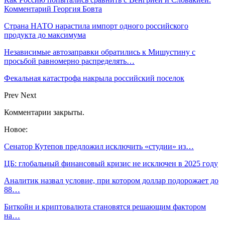
Комментарий Георгия Бовта
Страна НАТО нарастила импорт одного российского
продукта до максимума
Независимые автозаправки обратились к Мишустину с
просьбой равномерно распределять…
Фекальная катастрофа накрыла российский поселок
Prev
Next
Комментарии закрыты.
Новое:
Сенатор Кутепов предложил исключить «студии» из…
ЦБ: глобальный финансовый кризис не исключен в 2025 году
Аналитик назвал условие, при котором доллар подорожает до
88…
Биткойн и криптовалюта становятся решающим фактором
на…