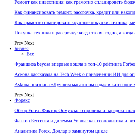
Ремонт как инвестиция: как грамотно спланировать бюдж
Как финансировать ремонт: рассрочка, кредит или нако
Как грамотно планировать крупные покупки: техника, ме
Покупка техники в рассрочку: когда это выгодно, а когда
Prev
Next
Бизнес
Все
Франшиза beyosa впервые вошла в топ-10 рейтинга Forbe
Аскона рассказала на Tech Week о применении ИИ для 
Askona признана «Лучшим магазином года» в категории 
Prev
Next
Форекс
Обзор Forex: Фактор Ормузского пролива и парадокс по
Фактор Бессента и дилемма Уорша: как геополитика и 
Аналитика Forex. Доллар в замкнутом цикле