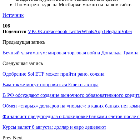
Посмотреть курс на Мосбирже можно на нашем сайте.
Источник
106
Поделится
VK
OK.ru
Facebook
Twitter
WhatsApp
Telegram
Viber
Предыдущая запись
Вечный ультиматум: мировая торговая война Дональда Трампа
Следующая запись
Одобрение Sol ETF может прийти рано, соляна
Вам также могут понравиться
Еще от автора
В РФ обсуждают создание рыночного образовательного кредит
Обмен «старых» долларов на «новые»: в каких банках нет ком
Финансист предупредила о блокировке банками счетов после с
Курсы валют 6 августа: доллар и евро дешевеют
Prev
Next