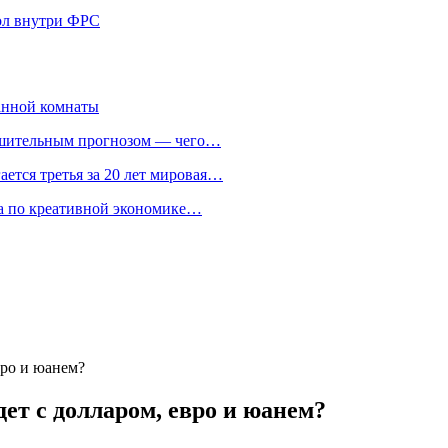
кол внутри ФРС
анной комнаты
ешительным прогнозом — чего…
ается третья за 20 лет мировая…
та по креативной экономике…
вро и юанем?
дет с долларом, евро и юанем?