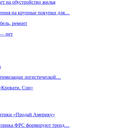
ет на обустройство жилья
пления на крупные покупки для…
бель, ремонт
 — нет
s
оптимизации логистической…
«Кровати. Сон»
литики «Продай Америку»
риторика ФРС формируют тренд…