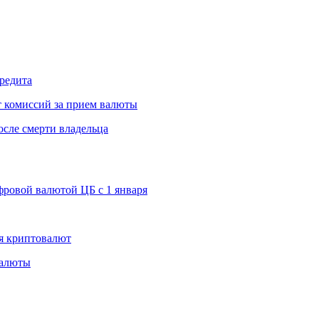
редита
т комиссий за прием валюты
осле смерти владельца
ровой валютой ЦБ с 1 января
я криптовалют
валюты