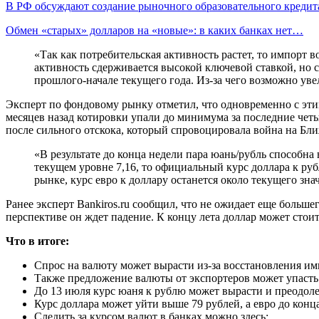
В РФ обсуждают создание рыночного образовательного кредит
Обмен «старых» долларов на «новые»: в каких банках нет…
«Так как потребительская активность растет, то импорт 
активность сдерживается высокой ключевой ставкой, но 
прошлого-начале текущего года. Из-за чего возможно ув
Эксперт по фондовому рынку отметил, что одновременно с эти
месяцев назад котировки упали до минимума за последние четы
после сильного отскока, который спровоцировала война на Бл
«В результате до конца недели пара юань/рубль способна
текущем уровне 7,16, то официальный курс доллара к руб
рынке, курс евро к доллару останется около текущего зна
Ранее эксперт Bankiros.ru сообщил, что не ожидает еще больш
перспективе он ждет падение. К концу лета доллар может стоит
Что в итоге:
Спрос на валюту может вырасти из-за восстановления им
Также предложение валюты от экспортеров может упасть 
До 13 июля курс юаня к рублю может вырасти и преодолет
Курс доллара может уйти выше 79 рублей, а евро до конца
Следить за курсом валют в банках можно здесь;