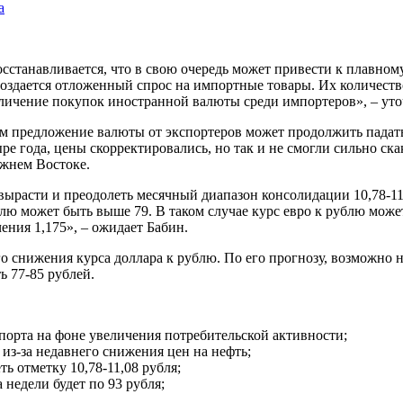
а
восстанавливается, что в свою очередь может привести к плавно
создается отложенный спрос на импортные товары. Их количество
еличение покупок иностранной валюты среди импортеров», – ут
м предложение валюты от экспортеров может продолжить падать,
ре года, цены скорректировались, но так и не смогли сильно ск
ижнем Востоке.
 вырасти и преодолеть месячный диапазон консолидации 10,78-11,
лю может быть выше 79. В таком случае курс евро к рублю может
чения 1,175», – ожидает Бабин.
его снижения курса доллара к рублю. По его прогнозу, возможно
ь 77-85 рублей.
порта на фоне увеличения потребительской активности;
из-за недавнего снижения цен на нефть;
ь отметку 10,78-11,08 рубля;
 недели будет по 93 рубля;