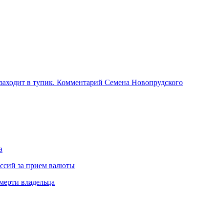
 заходит в тупик. Комментарий Семена Новопрудского
а
иссий за прием валюты
мерти владельца