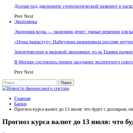
Доллар под давлением: геополитический разворот и рас
Prev
Next
Экономика
Экономия воды — экономия денег: умные решения для в
«Цены вырастут»: Набиулина шокировала россиян неут
Землетрясение в мировой экономике: из-за Трампа надвиг
В Москве состоялось первое заседание экспертного сове
Prev
Next
Главная
Банки
Прогноз курса валют до 13 июля: что будет с долларом, е
Прогноз курса валют до 13 июля: что бу