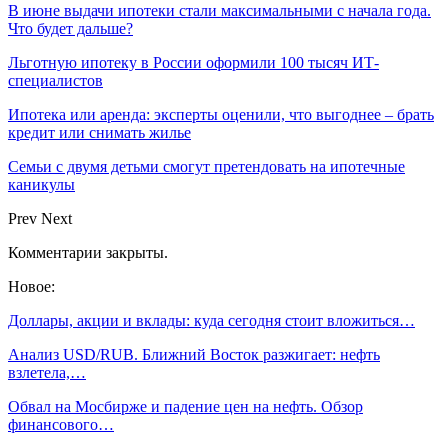
В июне выдачи ипотеки стали максимальными с начала года.
Что будет дальше?
Льготную ипотеку в России оформили 100 тысяч ИТ-
специалистов
Ипотека или аренда: эксперты оценили, что выгоднее – брать
кредит или снимать жилье
Семьи с двумя детьми смогут претендовать на ипотечные
каникулы
Prev
Next
Комментарии закрыты.
Новое:
Доллары, акции и вклады: куда сегодня стоит вложиться…
Анализ USD/RUB. Ближний Восток разжигает: нефть
взлетела,…
Обвал на Мосбирже и падение цен на нефть. Обзор
финансового…