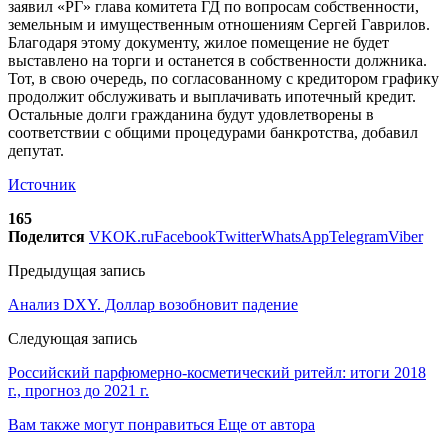
заявил «РГ» глава комитета ГД по вопросам собственности,
земельным и имущественным отношениям Сергей Гаврилов.
Благодаря этому документу, жилое помещение не будет
выставлено на торги и останется в собственности должника.
Тот, в свою очередь, по согласованному с кредитором графику
продолжит обслуживать и выплачивать ипотечный кредит.
Остальные долги гражданина будут удовлетворены в
соответствии с общими процедурами банкротства, добавил
депутат.
Источник
165
Поделится
VK
OK.ru
Facebook
Twitter
WhatsApp
Telegram
Viber
Предыдущая запись
Анализ DXY. Доллар возобновит падение
Следующая запись
Российский парфюмерно-косметический ритейл: итоги 2018
г., прогноз до 2021 г.
Вам также могут понравиться
Еще от автора