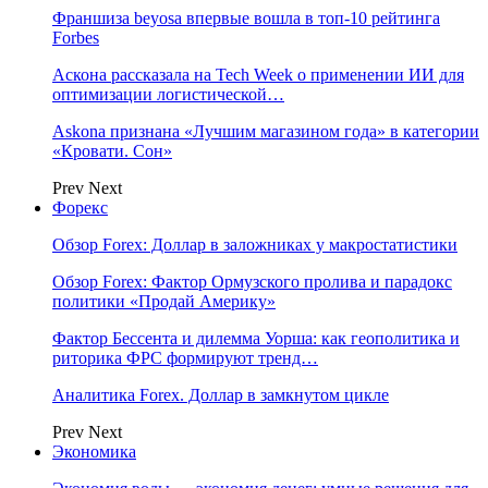
Франшиза beyosa впервые вошла в топ-10 рейтинга
Forbes
Аскона рассказала на Tech Week о применении ИИ для
оптимизации логистической…
Askona признана «Лучшим магазином года» в категории
«Кровати. Сон»
Prev
Next
Форекс
Обзор Forex: Доллар в заложниках у макростатистики
Обзор Forex: Фактор Ормузского пролива и парадокс
политики «Продай Америку»
Фактор Бессента и дилемма Уорша: как геополитика и
риторика ФРС формируют тренд…
Аналитика Forex. Доллар в замкнутом цикле
Prev
Next
Экономика