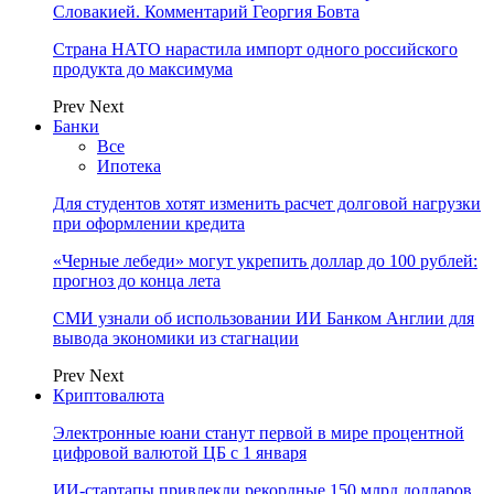
Словакией. Комментарий Георгия Бовта
Страна НАТО нарастила импорт одного российского
продукта до максимума
Prev
Next
Банки
Все
Ипотека
Для студентов хотят изменить расчет долговой нагрузки
при оформлении кредита
«Черные лебеди» могут укрепить доллар до 100 рублей:
прогноз до конца лета
СМИ узнали об использовании ИИ Банком Англии для
вывода экономики из стагнации
Prev
Next
Криптовалюта
Электронные юани станут первой в мире процентной
цифровой валютой ЦБ с 1 января
ИИ-стартапы привлекли рекордные 150 млрд долларов