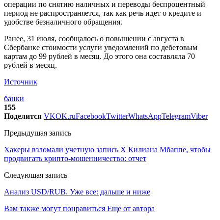
операции по снятию наличных и переводы беспроцентный
период не распространяется, так как речь идет о кредите и
удобстве безналичного обращения.
Ранее, 31 июля, сообщалось о повышении с августа в
Сбербанке стоимости услуги уведомлений по дебетовым
картам до 99 рублей в месяц. До этого она составляла 70
рублей в месяц.
Источник
банки
155
Поделится
VK
OK.ru
Facebook
Twitter
WhatsApp
Telegram
Viber
Предыдущая запись
Хакеры взломали учетную запись X Килиана Мбаппе, чтобы
продвигать крипто-мошенничество: отчет
Следующая запись
Анализ USD/RUB. Уже все: дальше и ниже
Вам также могут понравиться
Еще от автора