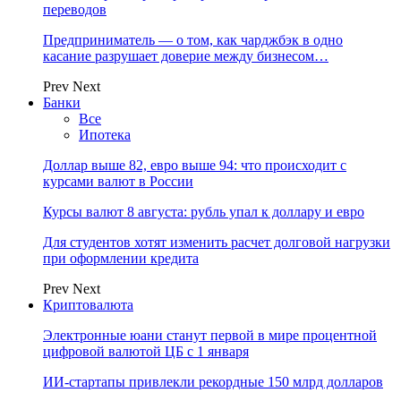
переводов
Предприниматель — о том, как чарджбэк в одно
касание разрушает доверие между бизнесом…
Prev
Next
Банки
Все
Ипотека
Доллар выше 82, евро выше 94: что происходит с
курсами валют в России
Курсы валют 8 августа: рубль упал к доллару и евро
Для студентов хотят изменить расчет долговой нагрузки
при оформлении кредита
Prev
Next
Криптовалюта
Электронные юани станут первой в мире процентной
цифровой валютой ЦБ с 1 января
ИИ-стартапы привлекли рекордные 150 млрд долларов