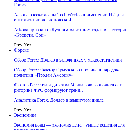
Forbes
Аскона рассказала на Tech Week о применении ИИ для
оптимизации логистической…
Askona признана «Лучшим магазином года» в категории
«Кровати. Сон»
Prev
Next
Форекс
Обзор Forex: Доллар в заложниках у макростатистики
Обзор Forex: Фактор Ормузского пролива и парадокс
политики «Продай Америку»
Фактор Бессента и дилемма Уорша: как геополитика и
риторика ФРС формируют тренд…
Аналитика Forex. Доллар в замкнутом цикле
Prev
Next
Экономика
Экономия воды — экономия денег: умные решения для