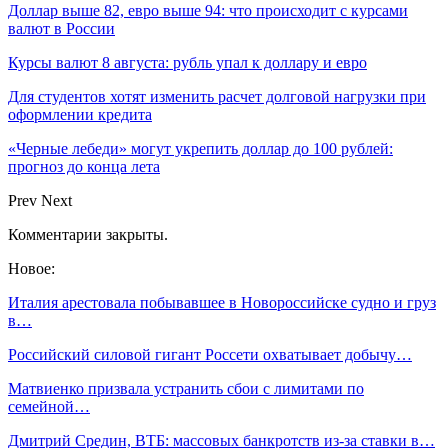
Доллар выше 82, евро выше 94: что происходит с курсами
валют в России
Курсы валют 8 августа: рубль упал к доллару и евро
Для студентов хотят изменить расчет долговой нагрузки при
оформлении кредита
«Черные лебеди» могут укрепить доллар до 100 рублей:
прогноз до конца лета
Prev
Next
Комментарии закрыты.
Новое:
Италия арестовала побывавшее в Новороссийске судно и груз
в…
Российский силовой гигант Россети охватывает добычу…
Матвиенко призвала устранить сбои с лимитами по
семейной…
Дмитрий Средин, ВТБ: массовых банкротств из-за ставки в…