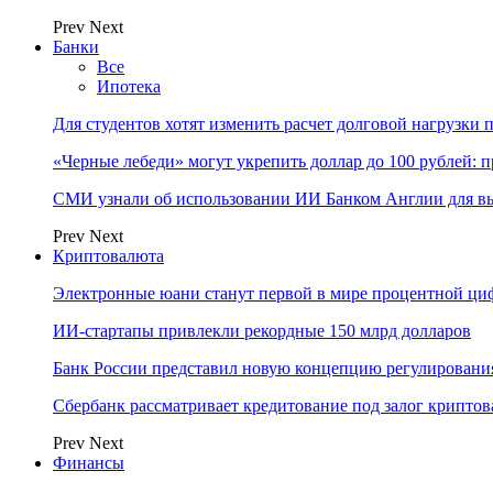
Prev
Next
Банки
Все
Ипотека
Для студентов хотят изменить расчет долговой нагрузки
«Черные лебеди» могут укрепить доллар до 100 рублей: п
СМИ узнали об использовании ИИ Банком Англии для вы
Prev
Next
Криптовалюта
Электронные юани станут первой в мире процентной циф
ИИ-стартапы привлекли рекордные 150 млрд долларов
Банк России представил новую концепцию регулировани
Сбербанк рассматривает кредитование под залог крипто
Prev
Next
Финансы