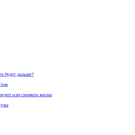
то будет дальше?
стов
кредит или снимать жилье
кулы