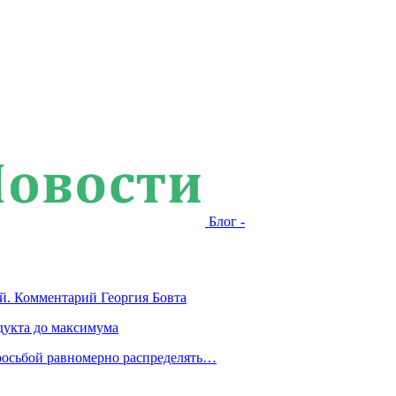
Блог -
й. Комментарий Георгия Бовта
дукта до максимума
росьбой равномерно распределять…