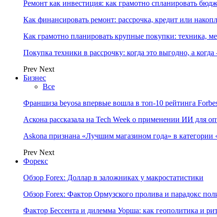
Ремонт как инвестиция: как грамотно спланировать бюдж
Как финансировать ремонт: рассрочка, кредит или нако
Как грамотно планировать крупные покупки: техника, ме
Покупка техники в рассрочку: когда это выгодно, а когда
Prev
Next
Бизнес
Все
Франшиза beyosa впервые вошла в топ-10 рейтинга Forbe
Аскона рассказала на Tech Week о применении ИИ для 
Askona признана «Лучшим магазином года» в категории 
Prev
Next
Форекс
Обзор Forex: Доллар в заложниках у макростатистики
Обзор Forex: Фактор Ормузского пролива и парадокс по
Фактор Бессента и дилемма Уорша: как геополитика и 