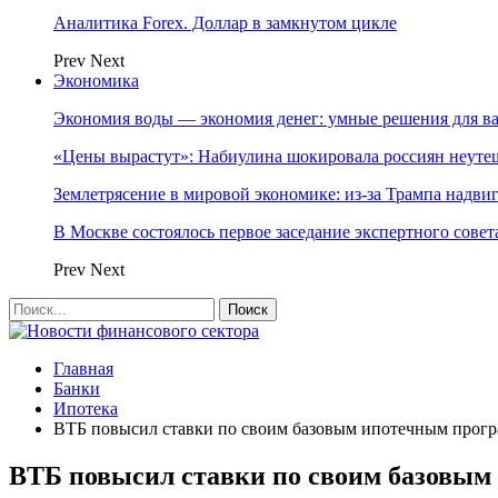
Аналитика Forex. Доллар в замкнутом цикле
Prev
Next
Экономика
Экономия воды — экономия денег: умные решения для в
«Цены вырастут»: Набиулина шокировала россиян неут
Землетрясение в мировой экономике: из-за Трампа надвиг
В Москве состоялось первое заседание экспертного сове
Prev
Next
Главная
Банки
Ипотека
ВТБ повысил ставки по своим базовым ипотечным прог
ВТБ повысил ставки по своим базовы