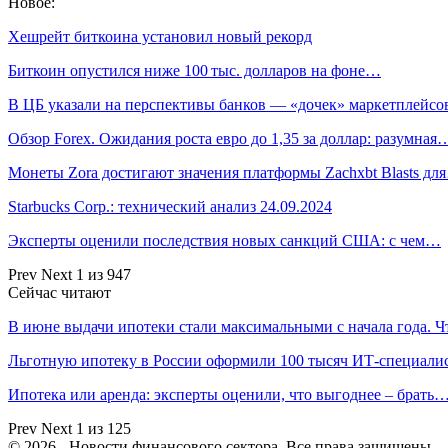
Новое:
Хешрейт биткоина установил новый рекорд
Биткоин опустился ниже 100 тыс. долларов на фоне…
В ЦБ указали на перспективы банков — «дочек» маркетплейс
Обзор Forex. Ожидания роста евро до 1,35 за доллар: разумная
Монеты Zora достигают значения платформы Zachxbt Blasts дл
Starbucks Corp.: технический анализ 24.09.2024
Эксперты оценили последствия новых санкций США: с чем…
Prev
Next
1 из 947
Сейчас читают
В июне выдачи ипотеки стали максимальными с начала года. 
Льготную ипотеку в России оформили 100 тысяч ИТ-специали
Ипотека или аренда: эксперты оценили, что выгоднее – брать
Prev
Next
1 из 125
© 2026 - Новости финансового сектора. Все права защищены.