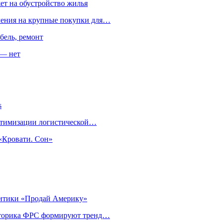
ет на обустройство жилья
пления на крупные покупки для…
бель, ремонт
 — нет
s
оптимизации логистической…
«Кровати. Сон»
литики «Продай Америку»
риторика ФРС формируют тренд…