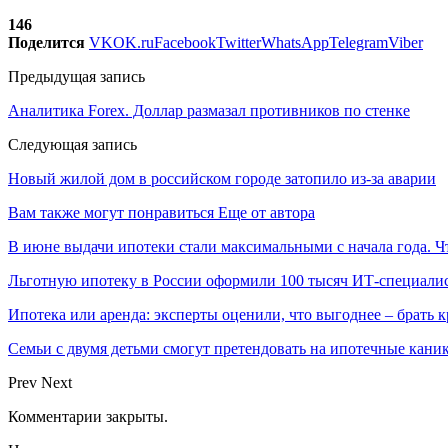
146
Поделится
VK
OK.ru
Facebook
Twitter
WhatsApp
Telegram
Viber
Предыдущая запись
Аналитика Forex. Доллар размазал противников по стенке
Следующая запись
Новый жилой дом в российском городе затопило из-за аварии
Вам также могут понравиться
Еще от автора
В июне выдачи ипотеки стали максимальными с начала года. Ч
Льготную ипотеку в России оформили 100 тысяч ИТ-специали
Ипотека или аренда: эксперты оценили, что выгоднее – брать 
Семьи с двумя детьми смогут претендовать на ипотечные кани
Prev
Next
Комментарии закрыты.