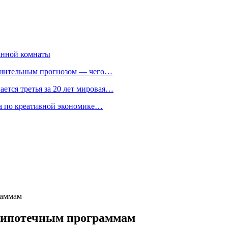
анной комнаты
ешительным прогнозом — чего…
ается третья за 20 лет мировая…
та по креативной экономике…
раммам
м ипотечным программам