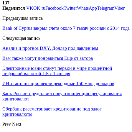
137
Поделится
VK
OK.ru
Facebook
Twitter
WhatsApp
Telegram
Viber
Предыдущая запись
Bank of Cyprus закрыл счета около 7 тысяч россиян с 2014 года
Следующая запись
Анализ и прогноз DXY. Доллар под давлением
Вам также могут понравиться
Еще от автора
Электронные юани станут первой в мире процентной
цифровой валютой ЦБ с 1 января
ИИ-стартапы привлекли рекордные 150 млрд долларов
Банк России представил новую концепцию регулирования
криптовалют
Сбербанк рассматривает кредитование под залог
криптовалюты
Prev
Next