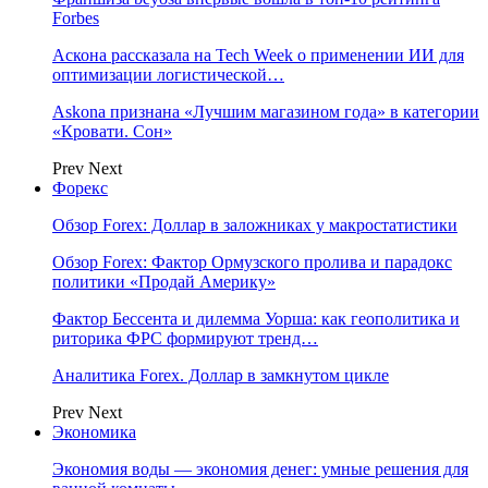
Forbes
Аскона рассказала на Tech Week о применении ИИ для
оптимизации логистической…
Askona признана «Лучшим магазином года» в категории
«Кровати. Сон»
Prev
Next
Форекс
Обзор Forex: Доллар в заложниках у макростатистики
Обзор Forex: Фактор Ормузского пролива и парадокс
политики «Продай Америку»
Фактор Бессента и дилемма Уорша: как геополитика и
риторика ФРС формируют тренд…
Аналитика Forex. Доллар в замкнутом цикле
Prev
Next
Экономика
Экономия воды — экономия денег: умные решения для