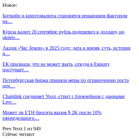
Новое:
Биткойн и криптовалюта становятся решающим фактором
на…
Курсы валют 20 сентября: рубль подешевел к доллару, но
окреп…
Акция «Час Земли» в 2025 году: дата и время, суть, история
и…
ЕК признала, что не может знать, откуда в Европу
поступает…
Петербургская биржа приняла меры по ограничению роста
цен…
Chainlink соединяет Уолл -стрит с блокчейном с данными
Live…
Может ли ETH бросить вызов $ 2K после 10%
еженедельного…
Prev
Next
1 из 949
Сейчас читают