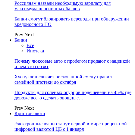
Россиянам назвали необходимую зарплату для
максимума пенсионных баллов
Банки смогут блокировать переводы при обнаружении
вредоносного ПО
Prev
Next
Банки
Все
Ипотека
Почему люксовые авто с пробегом продают с наценкой
и чем это грозит
Хуснуллин считает рискованной смену правил
семейной ипотеки до октября
Продукты для соленых огурцов подешевели на 45%: где
дороже всего сделать овощные…
Prev
Next
Криптовалюта
Электронные юани станут первой в мире процентной
цифровой валютой ЦБ с 1 января