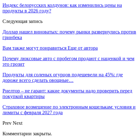
Индекс белорусских колдунов: как изменились цены на
продукты в 2026 году?
Следующая запись
Доллар нашел виноватых: почему рынки развернулись против
гринбека
Вам также могут понравиться
Еще от автора
Почему люксовые авто с пробегом продают с наценкой и чем
это грозит
Продукты для соленых огурцов подешевели на 45%: где
дороже всего сделать овощные…
Риелтор – не гарант: какие документы надо проверить перед
покупкой квартиры
Страховое возмещение по электронным кошелькам: условия и
лимиты с февраля 2027 года
Prev
Next
Комментарии закрыты.