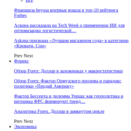
Все
Франшиза beyosa впервые вошла в топ-10 рейтинга
Forbes
Аскона рассказала на Tech Week о применении ИИ для
оптимизации логистической…
Askona признана «Лучшим магазином года» в категории
«Кровати. Сон»
Prev
Next
Форекс
Обзор Forex: Доллар в заложниках у макростатистики
Обзор Forex: Фактор Ормузского пролива и парадокс
политики «Продай Америку»
Фактор Бессента и дилемма Уорша: как геополитика и
риторика ФРС формируют тренд…
Аналитика Forex. Доллар в замкнутом цикле
Prev
Next
Экономика