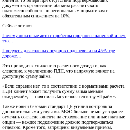
клиента, то теперь при отсутствии подтверждающих
документов организации обязаны рассчитывать
платежеспособность по региональным нормативам с
обязательным снижением на 10%.
Сейчас читают
Почему люксовые авто с пробегом продают с наценкой и чем
это…
Продукты для соленых огурцов подешевели на 45%: где
дороже…
Это приводит к снижению расчетного дохода и, как
следствие, к увеличению ПДН, что напрямую влияет на
доступную сумму займа.
«Если справки нет, то в соответствии с нормативами расчета
ПДН клиент может получить сумму займа меньше
ожидаемой», — пояснила Лагутенко агентству «Прайм».
Также новый базовый стандарт ЦБ усилил контроль за
дополнительными услугами. МФО больше не могут заранее
отмечать согласие клиента на страхование или иные платные
опции — каждое подключение должно подтверждаться
отдельно. Кроме того, запрещены визуальные приемы,