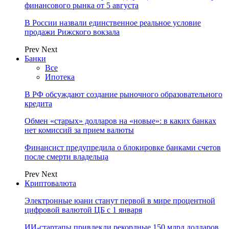
финансового рынка от 5 августа
В России назвали единственное реальное условие
продажи Рижского вокзала
Prev
Next
Банки
Все
Ипотека
В РФ обсуждают создание рыночного образовательного
кредита
Обмен «старых» долларов на «новые»: в каких банках
нет комиссий за прием валюты
Финансист предупредила о блокировке банками счетов
после смерти владельца
Prev
Next
Криптовалюта
Электронные юани станут первой в мире процентной
цифровой валютой ЦБ с 1 января
ИИ-стартапы привлекли рекордные 150 млрд долларов