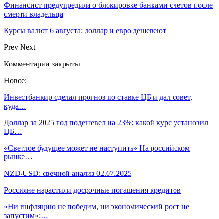
Финансист предупредила о блокировке банками счетов после
смерти владельца
Курсы валют 6 августа: доллар и евро дешевеют
Prev
Next
Комментарии закрыты.
Новое:
Инвестбанкир сделал прогноз по ставке ЦБ и дал совет,
куда…
Доллар за 2025 год подешевел на 23%: какой курс установил
ЦБ…
«Светлое будущее может не наступить» На российском
рынке…
NZD/USD: свечной анализ 02.07.2025
Россияне нарастили досрочные погашения кредитов
«Ни инфляцию не победим, ни экономический рост не
запустим»:…