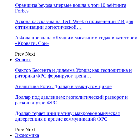
Франшиза beyosa впервые вошла в топ-10 рейтинга
Forbes
Аскона рассказала на Tech Week о применении ИИ для
оптимизации логистической…
Askona признана «Лучшим магазином года» в категории
«Кровати. Сон»
Prev
Next
Форекс
Фактор Бессента и дилемма Уорша: как геополитика и
риторика ФРС формируют тренд…
Аналитика Forex. Доллар в замкнутом цикле
Доллар под давлением: геополитический разворот и
раскол внутри ФРС
Доллар теряет инициативу: макроэкономическая
дивергенция и кризис коммуникаций ФРС
Prev
Next
Экономика