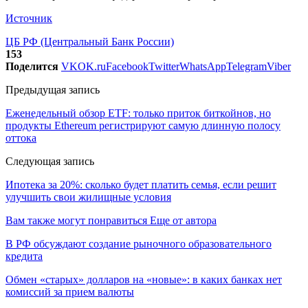
Источник
ЦБ РФ (Центральный Банк России)
153
Поделится
VK
OK.ru
Facebook
Twitter
WhatsApp
Telegram
Viber
Предыдущая запись
Еженедельный обзор ETF: только приток биткойнов, но
продукты Ethereum регистрируют самую длинную полосу
оттока
Следующая запись
Ипотека за 20%: сколько будет платить семья, если решит
улучшить свои жилищные условия
Вам также могут понравиться
Еще от автора
В РФ обсуждают создание рыночного образовательного
кредита
Обмен «старых» долларов на «новые»: в каких банках нет
комиссий за прием валюты