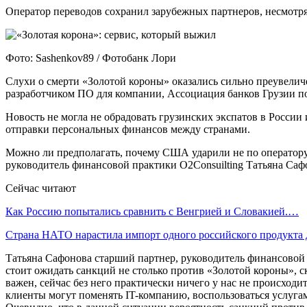
Оператор переводов сохранил зарубежных партнеров, несмотря
Фото: Sashenkov89 / Фотобанк Лори
Слухи о смерти «Золотой короны» оказались сильно преувеличе
разработчиком ПО для компании, Ассоциация банков Грузии по
Новость не могла не обрадовать грузинских экспатов в России
отправки персональных финансов между странами.
Можно ли предполагать, почему США ударили не по оператору 
руководитель финансовой практики O2Consuilting Татьяна Саф
Сейчас читают
Как Россию попытались сравнить с Венгрией и Словакией.…
Страна НАТО нарастила импорт одного российского продукта
Татьяна Сафонова старший партнер, руководитель финансовой п
стоит ожидать санкций не столько против «Золотой короны», с
важен, сейчас без него практически ничего у нас не происходи
клиенты могут поменять IT-компанию, воспользоваться услугам