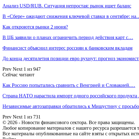
Анализ USD/RUB. Ситуация непростая: рынок ищет баланс
В «Сбере» ожидают снижения ключевой ставки в сентябре: на
Как откроются рынки 2 июня?
В ЦБ заявили о планах ограничить период действия карт с…
Финансист объяснил интерес россиян к банковским вкладам
До конца десятилетия позиции евро рухнут: прогноз экономист
Prev
Next
1 из 947
Сейчас читают
Как Россию попытались сравнить с Венгрией и Словакией.…
Страна НАТО нарастила импорт одного российского продукта
Независимые автозаправки обратились к Мишустину с прось
Prev
Next
1 из 731
© 2026 - Новости финансового сектора. Все права защищены.
Любое копирование материалов с нашего ресурса разрешается т
Все материалы опубликованные на сайте взяты с открытых исто