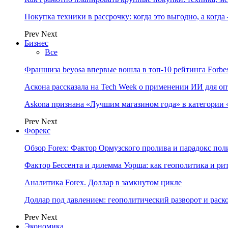
Покупка техники в рассрочку: когда это выгодно, а когда
Prev
Next
Бизнес
Все
Франшиза beyosa впервые вошла в топ-10 рейтинга Forbe
Аскона рассказала на Tech Week о применении ИИ для 
Askona признана «Лучшим магазином года» в категории 
Prev
Next
Форекс
Обзор Forex: Фактор Ормузского пролива и парадокс по
Фактор Бессента и дилемма Уорша: как геополитика и 
Аналитика Forex. Доллар в замкнутом цикле
Доллар под давлением: геополитический разворот и рас
Prev
Next
Экономика