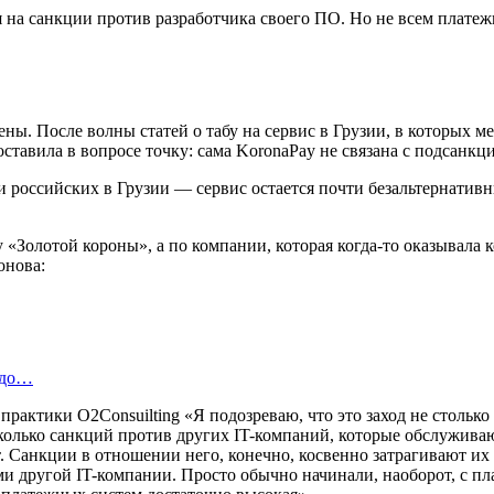
 на санкции против разработчика своего ПО. Но не всем платеж
ны. После волны статей о табу на сервис в Грузии, в которых м
ставила в вопросе точку: сама KoronaPay не связана с подсанк
 и российских в Грузии — сервис остается почти безальтернати
«Золотой короны», а по компании, которая когда-то оказывала 
онова:
 до…
рактики O2Consuilting «Я подозреваю, что это заход не столько
колько санкций против других IT-компаний, которые обслуживаю
т. Санкции в отношении него, конечно, косвенно затрагивают их
и другой IT-компании. Просто обычно начинали, наоборот, с пла