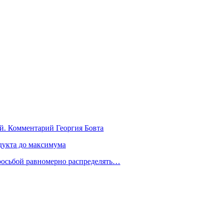
й. Комментарий Георгия Бовта
дукта до максимума
росьбой равномерно распределять…