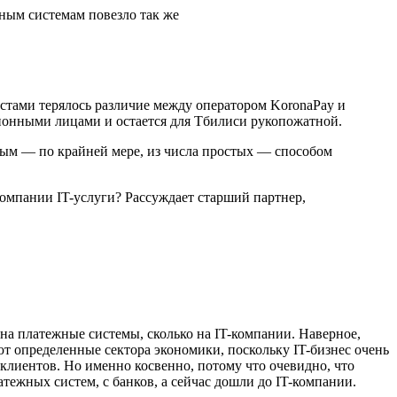
ным системам повезло так же
естами терялось различие между оператором KoronaPay и
ционными лицами и остается для Тбилиси рукопожатной.
вным — по крайней мере, из числа простых — способом
компании IT-услуги? Рассуждает старший партнер,
 на платежные системы, сколько на IT-компании. Наверное,
т определенные сектора экономики, поскольку IT-бизнес очень
 клиентов. Но именно косвенно, потому что очевидно, что
тежных систем, с банков, а сейчас дошли до IT-компании.