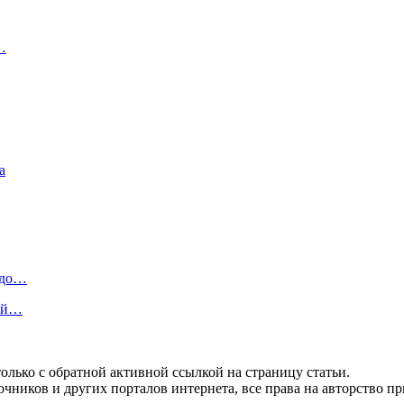
…
а
 до…
бой…
олько с обратной активной ссылкой на страницу статьи.
чников и других порталов интернета, все права на авторство п