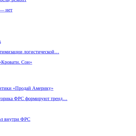
 — нет
s
оптимизации логистической…
«Кровати. Сон»
литики «Продай Америку»
риторика ФРС формируют тренд…
кол внутри ФРС