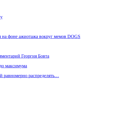
ну
оя на фоне ажиотажа вокруг мемов DOGS
мментарий Георгия Бовта
 до максимума
ой равномерно распределять…