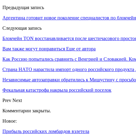
Предыдущая запись
Аргентина готовит новое поколение специалистов по блокчей
Следующая запись
Блокчейн TON восстанавливается после шестичасового прост
Вам также могут понравиться
Еще от автора
Как Россию попытались сравнить с Венгрией и Словакией. Ко
Страна НАТО нарастила импорт одного российского продукта
Независимые автозаправки обратились к Мишустину с просьб
Фекальная катастрофа накрыла российский поселок
Prev
Next
Комментарии закрыты.
Новое:
Прибыль российских ломбардов взлетела