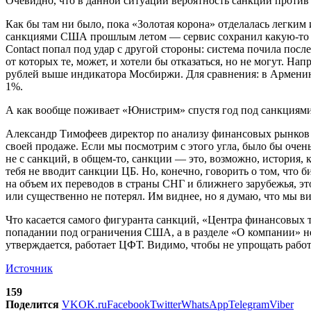
Очевидно, что в данной ситуации вероятность санкций против
Как бы там ни было, пока «Золотая корона» отделалась легки
санкциями США прошлым летом — сервис сохранил какую-то ча
Contact попал под удар с другой стороны: система почила пос
от которых те, может, и хотели бы отказаться, но не могут. Н
рублей выше индикатора Мосбиржи. Для сравнения: в Армению 
1%.
А как вообще поживает «Юнистрим» спустя год под санкциям
Александр Тимофеев директор по анализу финансовых рынков
своей продаже. Если мы посмотрим с этого угла, было бы оче
не с санкций, в общем-то, санкции — это, возможно, история, к
тебя не вводит санкции ЦБ. Но, конечно, говорить о том, что 
на объем их переводов в страны СНГ и ближнего зарубежья, э
или существенно не потерял. Им виднее, но я думаю, что мы ви
Что касается самого фигуранта санкций, «Центра финансовых 
попадании под ограничения США, а в разделе «О компании» не
утверждается, работает ЦФТ. Видимо, чтобы не упрощать раб
Источник
159
Поделится
VK
OK.ru
Facebook
Twitter
WhatsApp
Telegram
Viber