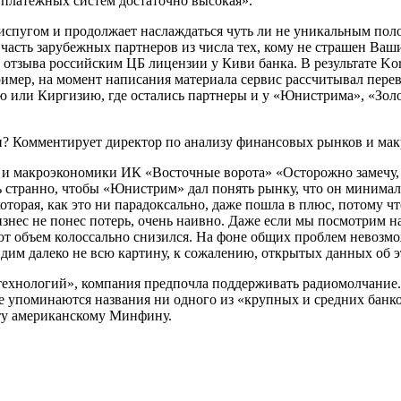
 платежных систем достаточно высокая».
м испугом и продолжает наслаждаться чуть ли не уникальным по
сть зарубежных партнеров из числа тех, кому не страшен Ваши
ле отзыва российским ЦБ лицензии у Киви банка. В результате K
апример, на момент написания материала сервис рассчитывал пере
или Киргизию, где остались партнеры и у «Юнистрима», «Золот
и? Комментирует директор по анализу финансовых рынков и ма
 и макроэкономики ИК «Восточные ворота» «Осторожно замечу, 
нь странно, чтобы «Юнистрим» дал понять рынку, что он минима
оторая, как это ни парадоксально, даже пошла в плюс, потому чт
бизнес не понес потерь, очень наивно. Даже если мы посмотрим 
тот объем колоссально снизился. На фоне общих проблем невозмо
дим далеко не всю картину, к сожалению, открытых данных об эт
технологий», компания предпочла поддерживать радиомолчание.
 упоминаются названия ни одного из «крупных и средних банко
оту американскому Минфину.