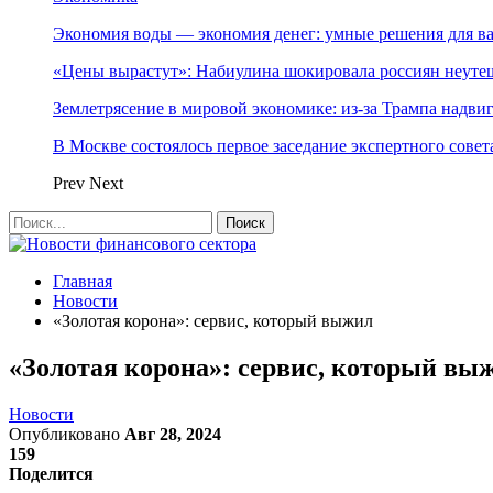
Экономия воды — экономия денег: умные решения для в
«Цены вырастут»: Набиулина шокировала россиян неут
Землетрясение в мировой экономике: из-за Трампа надвиг
В Москве состоялось первое заседание экспертного сове
Prev
Next
Главная
Новости
«Золотая корона»: сервис, который выжил
«Золотая корона»: сервис, который вы
Новости
Опубликовано
Авг 28, 2024
159
Поделится