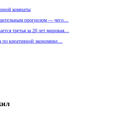
анной комнаты
ешительным прогнозом — чего…
ается третья за 20 лет мировая…
та по креативной экономике…
жил