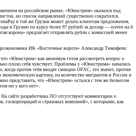
ложением на российском рынке. «Юнистрим» оказался под
нгтон, но список направлений существенно сократился.
oronaPay в той же Грузии может делать клиентам предложения,
воды в Грузию по курсу более 97 рублей за доллар — почти на 6
ая корона» предлагает отправлять рубли с комиссией менее
кроэкономики ИК «Восточные ворота» Александр Тимофеев:
что «Юнистрим» как минимум готов рассмотреть вопрос о
льно плохо себя чувствует. Проблемы у «Юнистрима» начались
о, когда против тебя вводят санкции OFAC, это значит, против
на экономическую картину, на количество мигрантов в России и
жно представить, что «Юнистрим» остался с тем же бизнесом
ом ни у кого нет».
 На сайте разработчика ПО отсутствуют комментарии о
в, госкорпораций и страховых компаний», с которыми, как