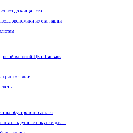
рогноз до конца лета
вода экономики из стагнации
валютам
ровой валютой ЦБ с 1 января
я криптовалют
валюты
ет на обустройство жилья
пления на крупные покупки для…
бель, ремонт