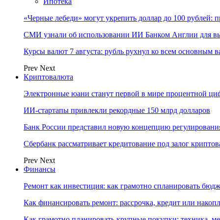
Ипотека
«Черные лебеди» могут укрепить доллар до 100 рублей: п
СМИ узнали об использовании ИИ Банком Англии для вы
Курсы валют 7 августа: рубль рухнул ко всем основным 
Prev
Next
Криптовалюта
Электронные юани станут первой в мире процентной циф
ИИ-стартапы привлекли рекордные 150 млрд долларов
Банк России представил новую концепцию регулировани
Сбербанк рассматривает кредитование под залог крипто
Prev
Next
Финансы
Ремонт как инвестиция: как грамотно спланировать бюдж
Как финансировать ремонт: рассрочка, кредит или нако
Как грамотно планировать крупные покупки: техника, ме